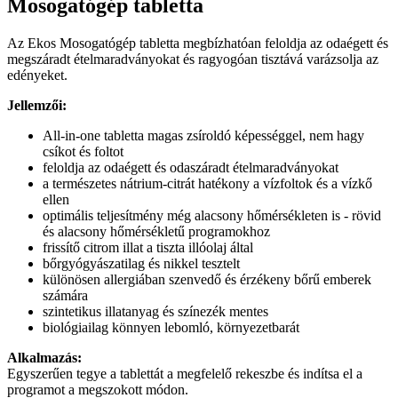
Mosogatógép tabletta
Az Ekos Mosogatógép tabletta megbízhatóan feloldja az odaégett és
megszáradt ételmaradványokat és ragyogóan tisztává varázsolja az
edényeket.
Jellemzői:
All-in-one tabletta magas zsíroldó képességgel, nem hagy
csíkot és foltot
feloldja az odaégett és odaszáradt ételmaradványokat
a természetes nátrium-citrát hatékony a vízfoltok és a vízkő
ellen
optimális teljesítmény még alacsony hőmérsékleten is - rövid
és alacsony hőmérsékletű programokhoz
frissítő citrom illat a tiszta illóolaj által
bőrgyógyászatilag és nikkel tesztelt
különösen allergiában szenvedő és érzékeny bőrű emberek
számára
szintetikus illatanyag és színezék mentes
biológiailag könnyen lebomló, környezetbarát
Alkalmazás:
Egyszerűen tegye a tablettát a megfelelő rekeszbe és indítsa el a
programot a megszokott módon.