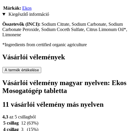
Márkák:
Ekos
Kiegészítő információ
Összetevők (INCI):
Sodium Citrate, Sodium Carbonate, Sodium
Carbonate Peroxide, Sodium Coceth Sulfate, Citrus Limonum Oil*,
Limonene
*Ingredients from certified organic agriculture
Vásárlói vélemények
A termék értékelése
Vásárlói vélemény magyar nyelven: Ekos
Mosogatógép tabletta
11 vásárlói vélemény más nyelven
4,3
az 5 csillagból
5 csillag
12
(63%)
4 csillag
3
(15%)