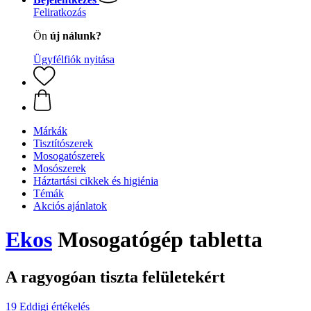
Feliratkozás
Ön
új nálunk?
Ügyfélfiók nyitása
Márkák
Tisztítószerek
Mosogatószerek
Mosószerek
Háztartási cikkek és higiénia
Témák
Akciós ajánlatok
Ekos
Mosogatógép tabletta
A ragyogóan tiszta felületekért
19 Eddigi értékelés