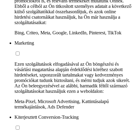
promóciókról is, és releváns termékeket mutatunk Önnek.
Ebből a célból az Ön titkosított személyes adatait a következő
külső szolgáltatókkal összehasonlítjuk, és azok online
hirdetési csatornáikat használjuk, ha Ön már használja a
szolgáltatásaikat:
Bing, Criteo, Meta, Google, LinkedIn, Pinterest, TikTok
Marketing
Ezen szolgáltatások elfogadásával az Ön böngészési és
vásárlási magatartása alapján érdeklődési köréhez szabott
hirdetéseket, szponzorált tartalmakat vagy kedvezményes
promóciókat tudunk biztosítani, és mérni tudjuk azok sikerét.
Az Ön beleegyezésével az alábbi, harmadik féltől származó
szolgáltatásokat használjuk ezen a weboldalon:
Meta-Pixel, Microsoft Advertising, Kattintásalapú
termékajánlások, Ads Defender
Kiterjesztett Conversion-Tracking