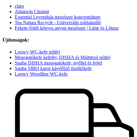
claro
Almawin Cleanut
Essential Levendula mosószer koncentrátum
Tea Natura Recycle - Univerzális zsírtalanító
Fekete-Sötét kényes anyag mosószer | Lime és Lótusz
Újdonságok:
Loowy WC-kefe pótfej
Mosogatókefe kefefej, DISHA és Multitool pótfej
Sauba DISHA mosogatókefe, nyéllel és fejjel
Sauba SIBO karos kávéfőző tisztítókefe
Loowy Woodline WC-kefe