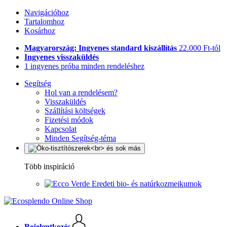
Navigációhoz
Tartalomhoz
Kosárhoz
Magyarország: Ingyenes standard kiszállítás
22.000 Ft-tól
Ingyenes visszaküldés
1 ingyenes próba minden rendeléshez
Segítség
Hol van a rendelésem?
Visszaküldés
Szállítási költségek
Fizetési módok
Kapcsolat
Minden Segítség-téma
Több inspiráció
Eredeti bio- és natúrkozmeikumok
Bejelentkezés