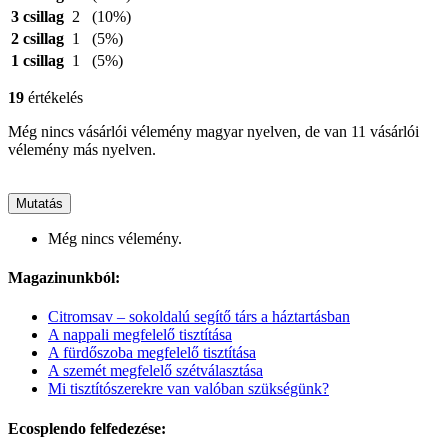
3 csillag
2
(10%)
2 csillag
1
(5%)
1 csillag
1
(5%)
19
értékelés
Még nincs vásárlói vélemény magyar nyelven, de van 11 vásárlói
vélemény más nyelven.
Mutatás
Még nincs vélemény.
Magazinunkból:
Citromsav – sokoldalú segítő társ a háztartásban
A nappali megfelelő tisztítása
A fürdőszoba megfelelő tisztítása
A szemét megfelelő szétválasztása
Mi tisztítószerekre van valóban szükségünk?
Ecosplendo felfedezése: