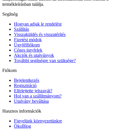
termékleírásban találja.
Segítség
Hogyan adjak le rendelést
Szállítás
Visszaküldés és visszatérítés
Fizetési módok
Ügyfélfiókom
Céges ügyfelek
Akciók és utalványok
További segítségre van szüksége?
Fiókom
Bejelentkezés
Regisztráció
Elfelejtette jelszavát?
Hol van a szállítmányom?
Utalvány beváltása
Hasznos információk
Figyelünk környezetünkre
ÖkoBlog