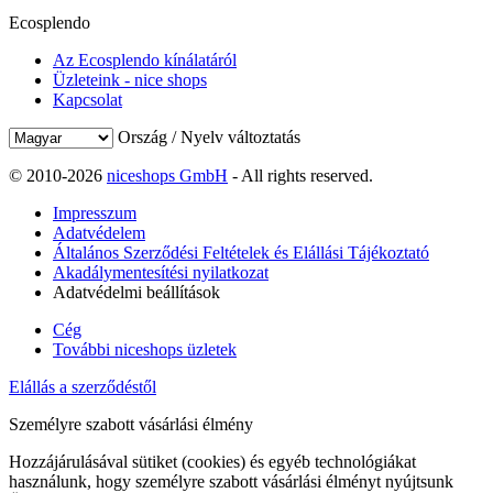
Ecosplendo
Az Ecosplendo kínálatáról
Üzleteink - nice shops
Kapcsolat
Ország / Nyelv változtatás
© 2010-2026
niceshops GmbH
- All rights reserved.
Impresszum
Adatvédelem
Általános Szerződési Feltételek és Elállási Tájékoztató
Akadálymentesítési nyilatkozat
Adatvédelmi beállítások
Cég
További niceshops üzletek
Elállás a szerződéstől
Személyre szabott vásárlási élmény
Hozzájárulásával sütiket (cookies) és egyéb technológiákat
használunk, hogy személyre szabott vásárlási élményt nyújtsunk