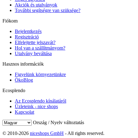
Akciók és utalványok
További segítségre van szüksége?
Fiókom
Bejelentkezés
Regisztráció
Elfelejtette jelszavát?
Hol van a szállítmányom?
Utalvány beváltása
Hasznos információk
Figyelünk környezetünkre
ÖkoBlog
Ecosplendo
Az Ecosplendo kínálatáról
Üzleteink - nice shops
Kapcsolat
Ország / Nyelv változtatás
© 2010-2026
niceshops GmbH
- All rights reserved.