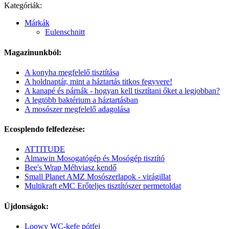
Kategóriák:
Márkák
Eulenschnitt
Magazinunkból:
A konyha megfelelő tisztítása
A holdnaptár, mint a háztartás titkos fegyvere!
A kanapé és párnák - hogyan kell tisztítani őket a legjobban?
A legtöbb baktérium a háztartásban
A mosószer megfelelő adagolása
Ecosplendo felfedezése:
ATTITUDE
Almawin Mosogatógép és Mosógép tisztító
Bee's Wrap Méhviasz kendő
Small Planet AMZ Mosószerlapok - virágillat
Multikraft eMC Erőteljes tisztítószer permetoldat
Újdonságok:
Loowy WC-kefe pótfej