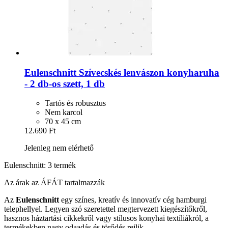
Eulenschnitt
Szívecskés lenvászon konyharuha
-​ 2 db-​os szett, 1 db
Tartós és robusztus
Nem karcol
70 x 45 cm
12.690 Ft
Jelenleg nem elérhető
Eulenschnitt: 3 termék
Az árak az ÁFÁT tartalmazzák
Az
Eulenschnitt
egy színes, kreatív és innovatív cég hamburgi
telephellyel. Legyen szó szeretettel megtervezett kiegészítőkről,
hasznos háztartási cikkekről vagy stílusos konyhai textíliákról, a
termékekben nagy odaadás és törődés rejlik.