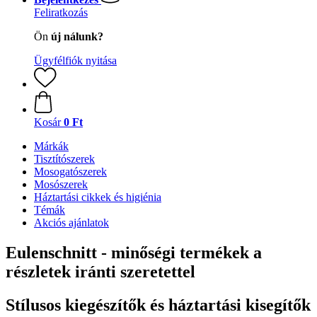
Feliratkozás
Ön
új nálunk?
Ügyfélfiók nyitása
Kosár
0 Ft
Márkák
Tisztítószerek
Mosogatószerek
Mosószerek
Háztartási cikkek és higiénia
Témák
Akciós ajánlatok
Eulenschnitt - minőségi termékek a
részletek iránti szeretettel
Stílusos kiegészítők és háztartási kisegítők