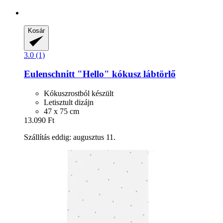
Kosár
3.0 (1)
Eulenschnitt
"Hello" kókusz lábtörlő
Kókuszrostból készült
Letisztult dizájn
47 x 75 cm
13.090 Ft
Szállítás eddig: augusztus 11.