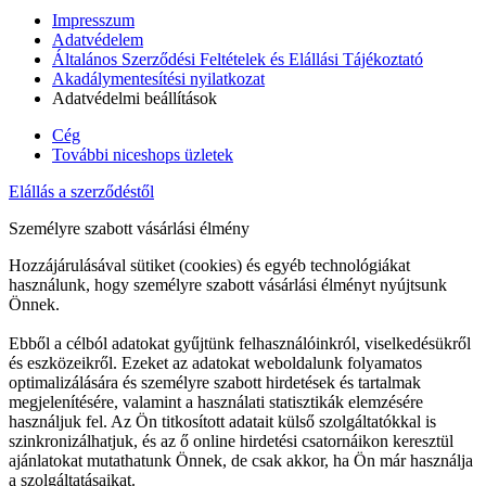
Impresszum
Adatvédelem
Általános Szerződési Feltételek és Elállási Tájékoztató
Akadálymentesítési nyilatkozat
Adatvédelmi beállítások
Cég
További niceshops üzletek
Elállás a szerződéstől
Személyre szabott vásárlási élmény
Hozzájárulásával sütiket (cookies) és egyéb technológiákat
használunk, hogy személyre szabott vásárlási élményt nyújtsunk
Önnek.
Ebből a célból adatokat gyűjtünk felhasználóinkról, viselkedésükről
és eszközeikről. Ezeket az adatokat weboldalunk folyamatos
optimalizálására és személyre szabott hirdetések és tartalmak
megjelenítésére, valamint a használati statisztikák elemzésére
használjuk fel. Az Ön titkosított adatait külső szolgáltatókkal is
szinkronizálhatjuk, és az ő online hirdetési csatornáikon keresztül
ajánlatokat mutathatunk Önnek, de csak akkor, ha Ön már használja
a szolgáltatásaikat.