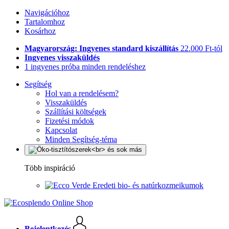
Navigációhoz
Tartalomhoz
Kosárhoz
Magyarország: Ingyenes standard kiszállítás
22.000 Ft-tól
Ingyenes visszaküldés
1 ingyenes próba minden rendeléshez
Segítség
Hol van a rendelésem?
Visszaküldés
Szállítási költségek
Fizetési módok
Kapcsolat
Minden Segítség-téma
Több inspiráció
Eredeti bio- és natúrkozmeikumok
Bejelentkezés