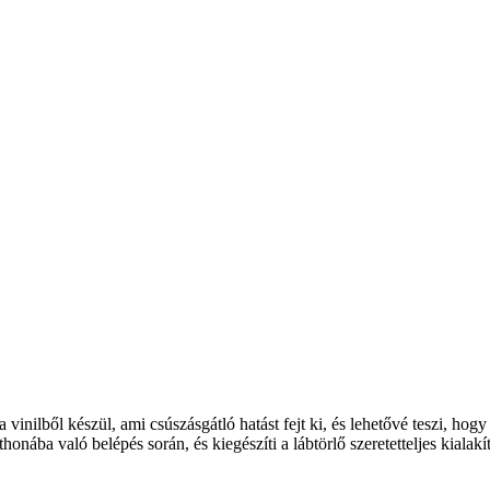
 vinilből készül, ami csúszásgátló hatást fejt ki, és lehetővé teszi, ho
ba való belépés során, és kiegészíti a lábtörlő szeretetteljes kialakít