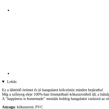
Leírás
Ez a lábtörlő örömet és jó hangulatot kölcsönöz minden bejáratba!
Míg a szőnyeg eleje 100%-ban fenntartható kókuszrostból áll, a hátulja
A "happiness is homemade" mondás boldog hangulatot varázsol az otthoná
Anyaga
: kókuszrost, PVC