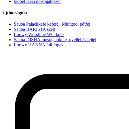
biobel Kézi mosogatószer
Újdonságok:
Sauba Palackkefe kefefej, Multitool pótfej
Sauba BARISTA szett
Loowy Woodline WC-kefe
Sauba DISHA mosogatókefe, nyéllel és fejjel
Loowy HANNA fali fogas