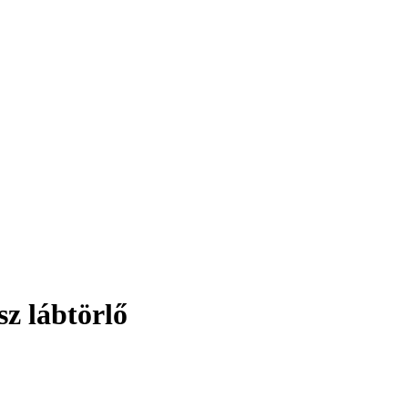
z lábtörlő