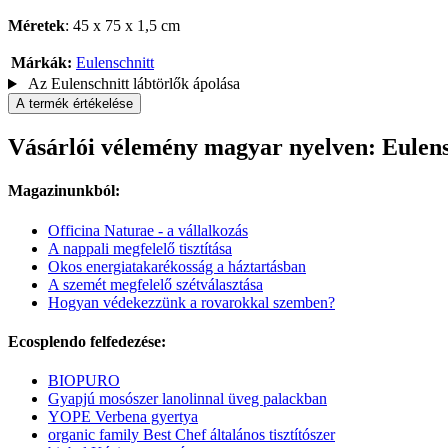
Méretek
: 45 x 75 x 1,5 cm
Márkák:
Eulenschnitt
Az Eulenschnitt lábtörlők ápolása
A termék értékelése
Vásárlói vélemény magyar nyelven: Eulens
Magazinunkból:
Officina Naturae - a vállalkozás
A nappali megfelelő tisztítása
Okos energiatakarékosság a háztartásban
A szemét megfelelő szétválasztása
Hogyan védekezzünk a rovarokkal szemben?
Ecosplendo felfedezése:
BIOPURO
Gyapjú mosószer lanolinnal üveg palackban
YOPE Verbena gyertya
organic family Best Chef általános tisztítószer