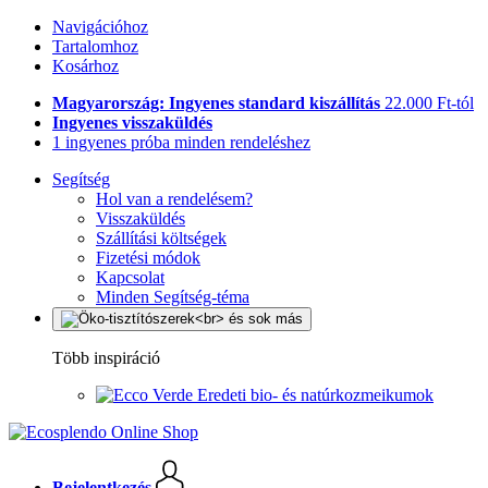
Navigációhoz
Tartalomhoz
Kosárhoz
Magyarország: Ingyenes standard kiszállítás
22.000 Ft-tól
Ingyenes visszaküldés
1 ingyenes próba minden rendeléshez
Segítség
Hol van a rendelésem?
Visszaküldés
Szállítási költségek
Fizetési módok
Kapcsolat
Minden Segítség-téma
Több inspiráció
Eredeti bio- és natúrkozmeikumok
Bejelentkezés