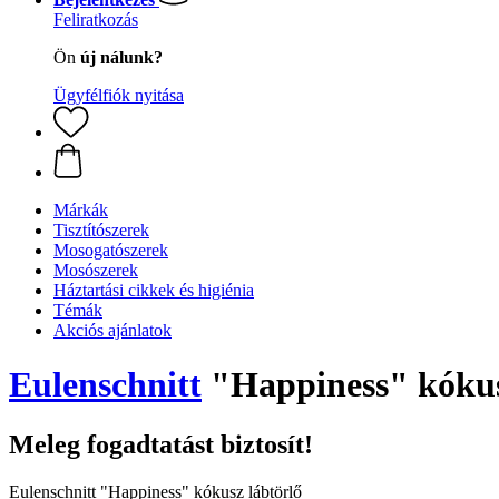
Feliratkozás
Ön
új nálunk?
Ügyfélfiók nyitása
Márkák
Tisztítószerek
Mosogatószerek
Mosószerek
Háztartási cikkek és higiénia
Témák
Akciós ajánlatok
Eulenschnitt
"Happiness" kókus
Meleg fogadtatást biztosít!
Eulenschnitt "Happiness" kókusz lábtörlő