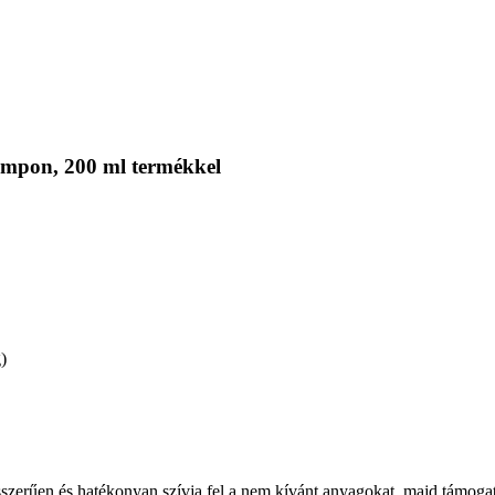
sampon, 200 ml termékkel
)
acsszerűen és hatékonyan szívja fel a nem kívánt anyagokat, majd támog