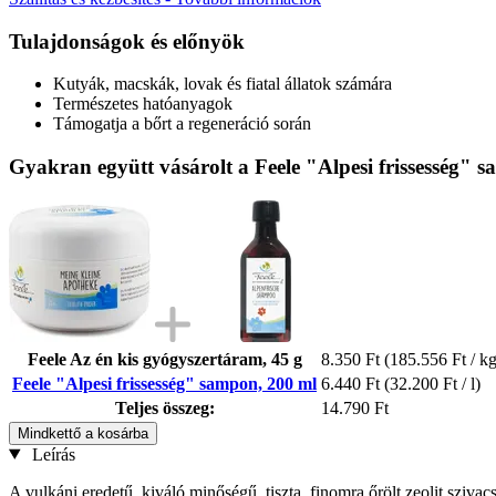
Tulajdonságok és előnyök
Kutyák, macskák, lovak és fiatal állatok számára
Természetes hatóanyagok
Támogatja a bőrt a regeneráció során
Gyakran együtt vásárolt a Feele "Alpesi frissesség" 
Feele Az én kis gyógyszertáram, 45 g
8.350 Ft
(185.556 Ft / kg
Feele "Alpesi frissesség" sampon, 200 ml
6.440 Ft
(32.200 Ft / l)
Teljes összeg:
14.790 Ft
Mindkettő a kosárba
Leírás
A vulkáni eredetű, kiváló minőségű, tiszta, finomra őrölt zeolit sziv