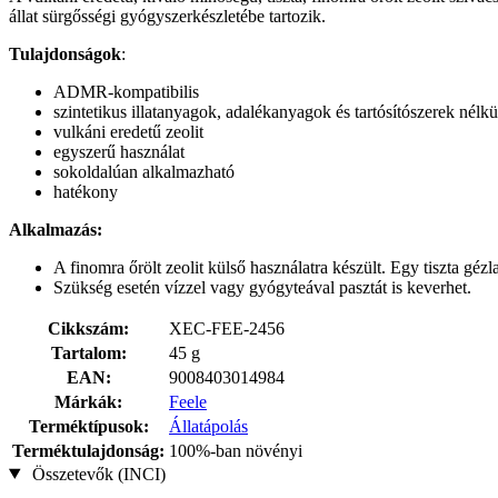
állat sürgősségi gyógyszerkészletébe tartozik.
Tulajdonságok
:
ADMR-kompatibilis
szintetikus illatanyagok, adalékanyagok és tartósítószerek nélkü
vulkáni eredetű zeolit
egyszerű használat
sokoldalúan alkalmazható
hatékony
Alkalmazás:
A finomra őrölt zeolit külső használatra készült. Egy tiszta gézl
Szükség esetén vízzel vagy gyógyteával pasztát is keverhet.
Cikkszám:
XEC-FEE-2456
Tartalom:
45 g
EAN:
9008403014984
Márkák:
Feele
Terméktípusok:
Állatápolás
Terméktulajdonság:
100%-ban növényi
Összetevők (INCI)