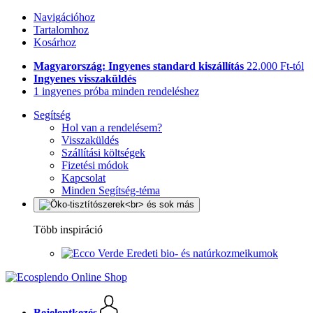
Navigációhoz
Tartalomhoz
Kosárhoz
Magyarország: Ingyenes standard kiszállítás
22.000 Ft-tól
Ingyenes visszaküldés
1 ingyenes próba minden rendeléshez
Segítség
Hol van a rendelésem?
Visszaküldés
Szállítási költségek
Fizetési módok
Kapcsolat
Minden Segítség-téma
Több inspiráció
Eredeti bio- és natúrkozmeikumok
Bejelentkezés