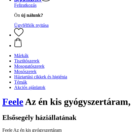
Feliratkozás
Ön
új nálunk?
Ügyfélfiók nyitása
Márkák
Tisztítószerek
Mosogatószerek
Mosószerek
Háztartási cikkek és higiénia
Témák
Akciós ajánlatok
Feele
Az én kis gyógyszertáram,
Elsősegély háziállatának
Feele Az én kis gyógyszertáram