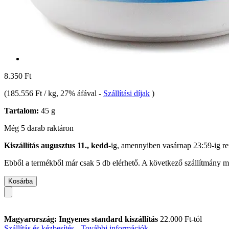
8.350 Ft
(
185.556 Ft / kg
, 27% áfával
-
Szállítási díjak
)
Tartalom:
45 g
Még 5 darab raktáron
Kiszállítás augusztus 11., kedd
-ig, amennyiben
vasárnap 23:59-ig
re
Ebből a termékből már csak 5 db elérhető. A következő szállítmány má
Kosárba
Magyarország: Ingyenes standard kiszállítás
22.000 Ft-tól
Szállítás és kézbesítés - További információk