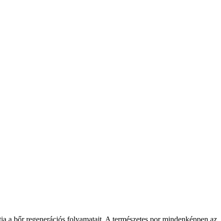
atja a bőr regenerációs folyamatait. A természetes por mindenképpen az