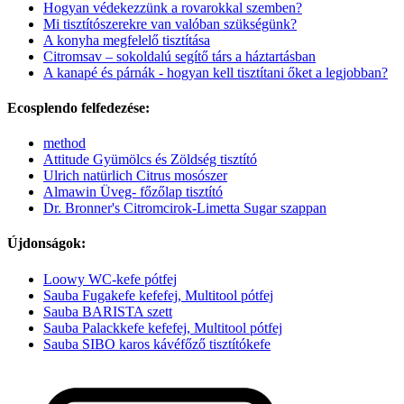
Hogyan védekezzünk a rovarokkal szemben?
Mi tisztítószerekre van valóban szükségünk?
A konyha megfelelő tisztítása
Citromsav – sokoldalú segítő társ a háztartásban
A kanapé és párnák - hogyan kell tisztítani őket a legjobban?
Ecosplendo felfedezése:
method
Attitude Gyümölcs és Zöldség tisztító
Ulrich natürlich Citrus mosószer
Almawin Üveg- főzőlap tisztító
Dr. Bronner's Citromcirok-Limetta Sugar szappan
Újdonságok:
Loowy WC-kefe pótfej
Sauba Fugakefe kefefej, Multitool pótfej
Sauba BARISTA szett
Sauba Palackkefe kefefej, Multitool pótfej
Sauba SIBO karos kávéfőző tisztítókefe