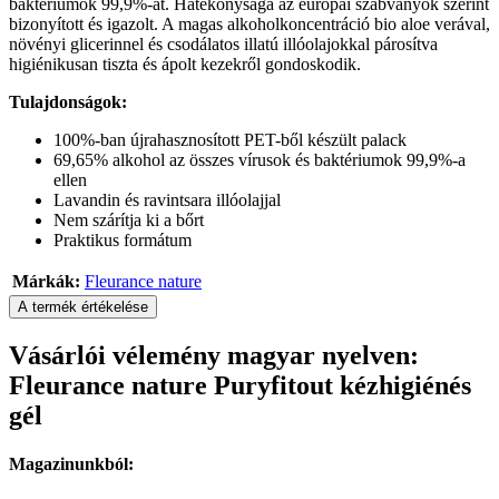
baktériumok 99,9%-át. Hatékonysága az európai szabványok szerint
bizonyított és igazolt. A magas alkoholkoncentráció bio aloe verával,
növényi glicerinnel és csodálatos illatú illóolajokkal párosítva
higiénikusan tiszta és ápolt kezekről gondoskodik.
Tulajdonságok:
100%-ban újrahasznosított PET-ből készült palack
69,65% alkohol az összes vírusok és baktériumok 99,9%-a
ellen
Lavandin és ravintsara illóolajjal
Nem szárítja ki a bőrt
Praktikus formátum
Márkák:
Fleurance nature
A termék értékelése
Vásárlói vélemény magyar nyelven:
Fleurance nature Puryfitout kézhigiénés
gél
Magazinunkból: