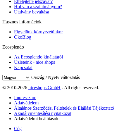
Elfelejtette jelszavát?
Hol van a szállítmányom?
Utalvány beváltása
Hasznos információk
Figyelünk környezetünkre
ÖkoBlog
Ecosplendo
Az Ecosplendo kínálatáról
Üzleteink - nice shops
Kapcsolat
Ország / Nyelv változtatás
© 2010-2026
niceshops GmbH
- All rights reserved.
Impresszum
Adatvédelem
Általános Szerződési Feltételek és Elállási Tájékoztató
Akadálymentesítési nyilatkozat
Adatvédelmi beállítások
Cég