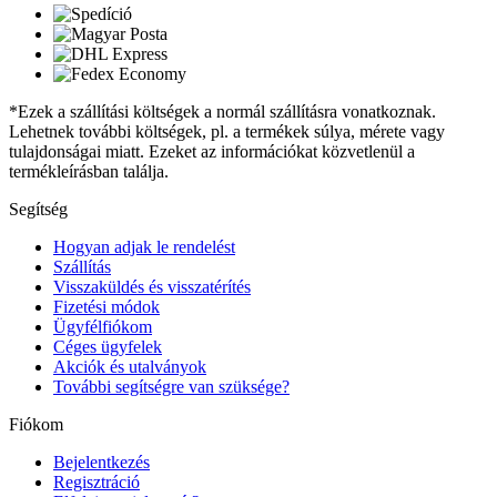
*Ezek a szállítási költségek a normál szállításra vonatkoznak.
Lehetnek további költségek, pl. a termékek súlya, mérete vagy
tulajdonságai miatt. Ezeket az információkat közvetlenül a
termékleírásban találja.
Segítség
Hogyan adjak le rendelést
Szállítás
Visszaküldés és visszatérítés
Fizetési módok
Ügyfélfiókom
Céges ügyfelek
Akciók és utalványok
További segítségre van szüksége?
Fiókom
Bejelentkezés
Regisztráció