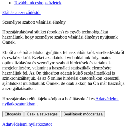
További niceshops üzletek
Elállás a szerződéstől
Személyre szabott vásárlási élmény
Hozzájárulásával sütiket (cookies) és egyéb technológiákat
használunk, hogy személyre szabott vásárlási élményt nyújtsunk
Önnek.
Ebből a célból adatokat gyűjtünk felhasználóinkról, viselkedésükről
és eszközeikről. Ezeket az adatokat weboldalunk folyamatos
optimalizálására és személyre szabott hirdetések és tartalmak
megjelenítésére, valamint a használati statisztikák elemzésére
használjuk fel. Az Ön titkosított adatait külső szolgáltatókkal is
szinkronizálhatjuk, és az ő online hirdetési csatornáikon keresztül
ajánlatokat mutathatunk Önnek, de csak akkor, ha Ön már használja
a szolgáltatásaikat.
Hozzájárulása előtt tájékozódjon a beállításoknál és
Adatvédelmi
nyilatkozatunkban.
.
Elfogadás
Csak a szükséges
Beállítások módosítása
Adatvédelemi nyilatkozatot