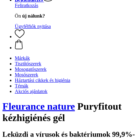
Feliratkozás
Ön
új nálunk?
Ügyfélfiók nyitása
Márkák
Tisztítószerek
Mosogatószerek
Mosószerek
Háztartási cikkek és higiénia
Témák
Akciós ajánlatok
Fleurance nature
Puryfitout
kézhigiénés gél
Leküzdi a vírusok és baktériumok 99,9%-