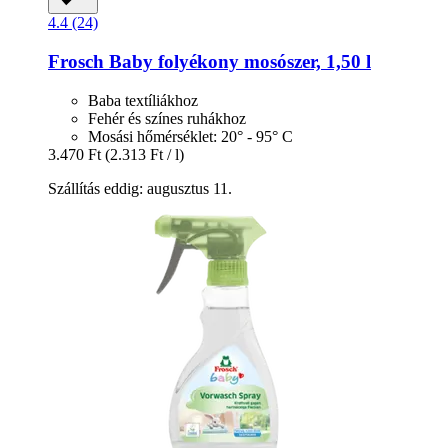
4.4 (24)
Frosch
Baby folyékony mosószer, 1,50 l
Baba textíliákhoz
Fehér és színes ruhákhoz
Mosási hőmérséklet: 20° - 95° C
3.470 Ft
(2.313 Ft / l)
Szállítás eddig: augusztus 11.