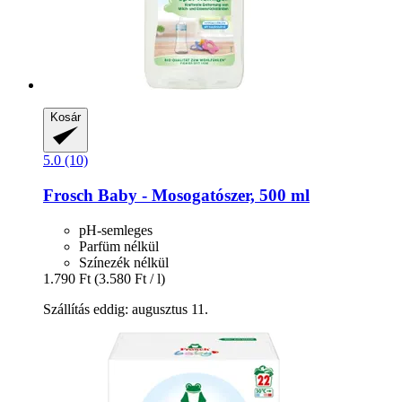
Kosár
5.0 (10)
Frosch
Baby -​ Mosogatószer, 500 ml
pH-semleges
Parfüm nélkül
Színezék nélkül
1.790 Ft
(3.580 Ft / l)
Szállítás eddig: augusztus 11.