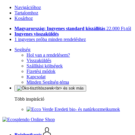
Navigációhoz
Tartalomhoz
Kosárhoz
Magyarország: Ingyenes standard kiszállítás
22.000 Ft-tól
Ingyenes visszaküldés
1 ingyenes próba minden rendeléshez
Segítség
Hol van a rendelésem?
Visszaküldés
Szállítási költségek
Fizetési módok
Kapcsolat
Minden Segítség-téma
Több inspiráció
Eredeti bio- és natúrkozmeikumok
Bejelentkezés