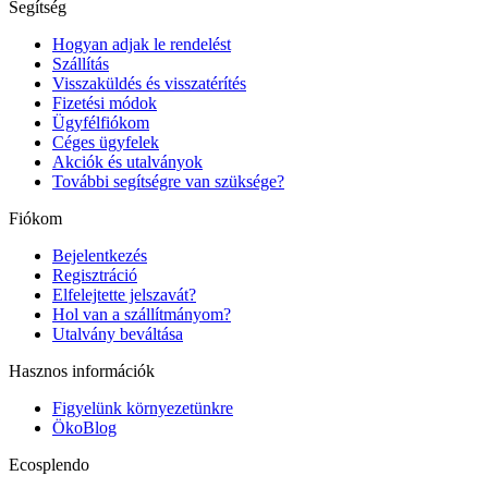
Segítség
Hogyan adjak le rendelést
Szállítás
Visszaküldés és visszatérítés
Fizetési módok
Ügyfélfiókom
Céges ügyfelek
Akciók és utalványok
További segítségre van szüksége?
Fiókom
Bejelentkezés
Regisztráció
Elfelejtette jelszavát?
Hol van a szállítmányom?
Utalvány beváltása
Hasznos információk
Figyelünk környezetünkre
ÖkoBlog
Ecosplendo