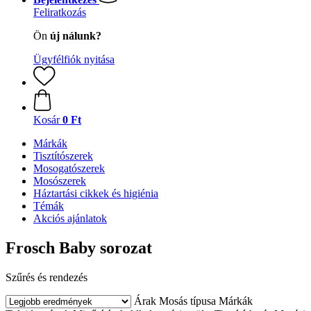
Feliratkozás
Ön
új nálunk?
Ügyfélfiók nyitása
Kosár
0 Ft
Márkák
Tisztítószerek
Mosogatószerek
Mosószerek
Háztartási cikkek és higiénia
Témák
Akciós ajánlatok
Frosch Baby sorozat
Szűrés és rendezés
Árak
Mosás típusa
Márkák