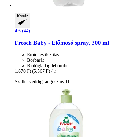
Kosár
4.6 (44)
Frosch
Baby -​ Előmosó spray, 300 ml
Erőteljes tisztítás
Bőrbarát
Biológiailag lebomló
1.670 Ft
(5.567 Ft / l)
Szállítás eddig: augusztus 11.