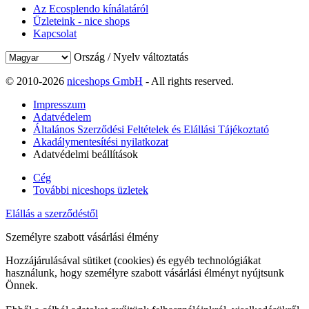
Az Ecosplendo kínálatáról
Üzleteink - nice shops
Kapcsolat
Ország / Nyelv változtatás
© 2010-2026
niceshops GmbH
- All rights reserved.
Impresszum
Adatvédelem
Általános Szerződési Feltételek és Elállási Tájékoztató
Akadálymentesítési nyilatkozat
Adatvédelmi beállítások
Cég
További niceshops üzletek
Elállás a szerződéstől
Személyre szabott vásárlási élmény
Hozzájárulásával sütiket (cookies) és egyéb technológiákat
használunk, hogy személyre szabott vásárlási élményt nyújtsunk
Önnek.