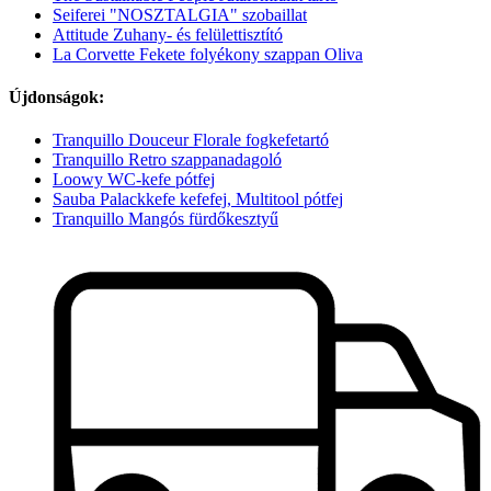
Seiferei "NOSZTALGIA" szobaillat
Attitude Zuhany- és felülettisztító
La Corvette Fekete folyékony szappan Oliva
Újdonságok:
Tranquillo Douceur Florale fogkefetartó
Tranquillo Retro szappanadagoló
Loowy WC-kefe pótfej
Sauba Palackkefe kefefej, Multitool pótfej
Tranquillo Mangós fürdőkesztyű