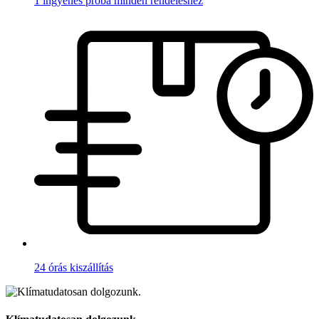
1 ingyenes próba minden rendeléshez
24 órás kiszállítás