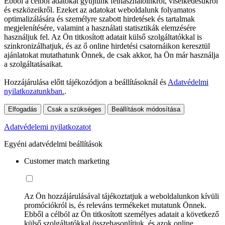
Ebből a célból adatokat gyűjtünk felhasználóinkról, viselkedésükről
és eszközeikről. Ezeket az adatokat weboldalunk folyamatos
optimalizálására és személyre szabott hirdetések és tartalmak
megjelenítésére, valamint a használati statisztikák elemzésére
használjuk fel. Az Ön titkosított adatait külső szolgáltatókkal is
szinkronizálhatjuk, és az ő online hirdetési csatornáikon keresztül
ajánlatokat mutathatunk Önnek, de csak akkor, ha Ön már használja
a szolgáltatásaikat.
Hozzájárulása előtt tájékozódjon a beállításoknál és
Adatvédelmi
nyilatkozatunkban.
.
Elfogadás
Csak a szükséges
Beállítások módosítása
Adatvédelemi nyilatkozatot
Egyéni adatvédelmi beállítások
Customer match marketing
Az Ön hozzájárulásával tájékoztatjuk a weboldalunkon kívüli
promóciókról is, és releváns termékeket mutatunk Önnek.
Ebből a célból az Ön titkosított személyes adatait a következő
külső szolgáltatókkal összehasonlítjuk, és azok online