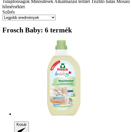
Tulajdonságok
Minősítések
Alkalmazási terület
Tisztító hatás
Mosási
hőmérséklet
Szűrés
Frosch Baby: 6 termék
Kosár