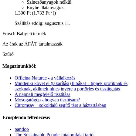
Színezőanyagok nélkül
Enyhe illatanyagok
1.300 Ft
(1.733 Ft / l)
Szállítás eddig: augusztus 11.
Frosch Baby: 6 termék
Az árak az ÁFÁT tartalmazzák
Szűrő
Magazinunkból:
Officina Naturae - a vállalkozás
Mindenki követ el (takarítási) hibákat – tippek profiknak és
azoknak, akiknek nincs ínyére a portörlés és tisztítgatás
A nappali megfelelő tisztítása
Mosogatógép - hogyan tisztítsam?
Citromsav – sokoldalú segítő társ a háztartásban
Ecosplendo felfedezése:
pandoo
The Sustainable People Jutalomfalat tartó