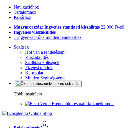
Navigációhoz
Tartalomhoz
Kosárhoz
Magyarország: Ingyenes standard kiszállítás
22.000 Ft-tól
Ingyenes visszaküldés
1 ingyenes próba minden rendeléshez
Segítség
Hol van a rendelésem?
Visszaküldés
Szállítási költségek
Fizetési módok
Kapcsolat
Minden Segítség-téma
Több inspiráció
Eredeti bio- és natúrkozmeikumok
Bejelentkezés