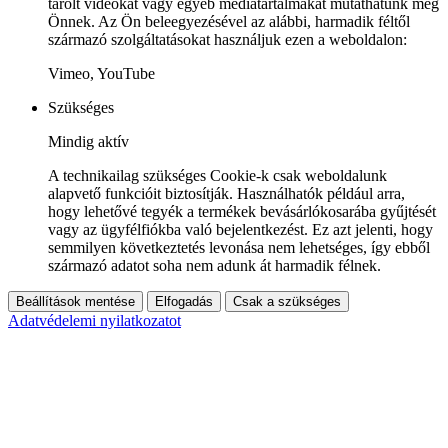
tárolt videókat vagy egyéb médiatartalmakat mutathatunk meg
Önnek. Az Ön beleegyezésével az alábbi, harmadik féltől
származó szolgáltatásokat használjuk ezen a weboldalon:
Vimeo, YouTube
Szükséges
Mindig aktív
A technikailag szükséges Cookie-k csak weboldalunk
alapvető funkcióit biztosítják. Használhatók például arra,
hogy lehetővé tegyék a termékek bevásárlókosarába gyűjtését
vagy az ügyfélfiókba való bejelentkezést. Ez azt jelenti, hogy
semmilyen következtetés levonása nem lehetséges, így ebből
származó adatot soha nem adunk át harmadik félnek.
Beállítások mentése
Elfogadás
Csak a szükséges
Adatvédelemi nyilatkozatot