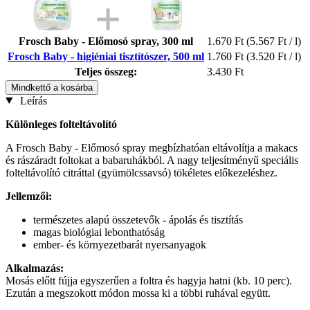
Frosch Baby - Előmosó spray, 300 ml
1.670 Ft
(5.567 Ft / l)
Frosch Baby - higiéniai tisztítószer, 500 ml
1.760 Ft
(3.520 Ft / l)
Teljes összeg:
3.430 Ft
Mindkettő a kosárba
Leírás
Különleges folteltávolító
A Frosch Baby - Előmosó spray megbízhatóan eltávolítja a makacs
és rászáradt foltokat a babaruhákból. A nagy teljesítményű speciális
folteltávolító citráttal (gyümölcssavsó) tökéletes előkezeléshez.
Jellemzői:
természetes alapú összetevők - ápolás és tisztítás
magas biológiai lebonthatóság
ember- és környezetbarát nyersanyagok
Alkalmazás:
Mosás előtt fújja egyszerűen a foltra és hagyja hatni (kb. 10 perc).
Ezután a megszokott módon mossa ki a többi ruhával együtt.