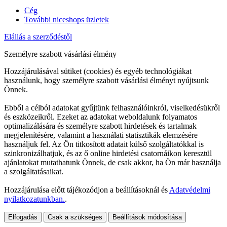
Cég
További niceshops üzletek
Elállás a szerződéstől
Személyre szabott vásárlási élmény
Hozzájárulásával sütiket (cookies) és egyéb technológiákat
használunk, hogy személyre szabott vásárlási élményt nyújtsunk
Önnek.
Ebből a célból adatokat gyűjtünk felhasználóinkról, viselkedésükről
és eszközeikről. Ezeket az adatokat weboldalunk folyamatos
optimalizálására és személyre szabott hirdetések és tartalmak
megjelenítésére, valamint a használati statisztikák elemzésére
használjuk fel. Az Ön titkosított adatait külső szolgáltatókkal is
szinkronizálhatjuk, és az ő online hirdetési csatornáikon keresztül
ajánlatokat mutathatunk Önnek, de csak akkor, ha Ön már használja
a szolgáltatásaikat.
Hozzájárulása előtt tájékozódjon a beállításoknál és
Adatvédelmi
nyilatkozatunkban.
.
Elfogadás
Csak a szükséges
Beállítások módosítása