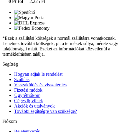
0 Ft-tól
2.225 Ft
*Ezek a szállítási költségek a normál szállításra vonatkoznak.
Lehetnek további költségek, pl. a termékek súlya, mérete vagy
tulajdonságai miatt. Ezeket az információkat közvetlenül a
termékleírásban találja.
Segítség
Hogyan adjak le rendelést
Szállítás
Visszaküldés és visszatérítés
Fizetési módok
Ügyfélfiókom
Céges ügyfelek
Akciók és utalványok
További segítségre van szüksége?
Fiókom
Bejelentkezés