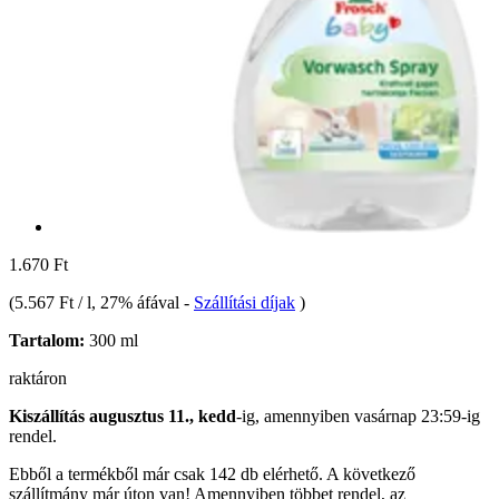
1.670 Ft
(
5.567 Ft / l
, 27% áfával
-
Szállítási díjak
)
Tartalom:
300 ml
raktáron
Kiszállítás augusztus 11., kedd
-ig, amennyiben
vasárnap 23:59-ig
rendel.
Ebből a termékből már csak 142 db elérhető. A következő
szállítmány már úton van! Amennyiben többet rendel, az