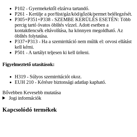
P102 - Gyermekektől elzárva tartandó.
P261 - Kerülje a por/füst/gáz/köd/gőzök/permet belélegzését.
P305+P351+P338 - SZEMBE KERÜLÉS ESETÉN: Több
percig tartó óvatos öblítés vízzel. Adott esetben a
kontaktlencsék eltávolítása, ha könnyen megoldható. Az
öblítés folytatása.
P337+P313 - Ha a szemirritáció nem múlik el: orvosi ellátást
kell kérni.
P501 - A tartályt teljesen ki kell üríteni.
Figyelmeztető utasítások:
H319 - Súlyos szemirritációt okoz.
EUH 210 - Kérésre biztonsági adatlap kapható.
Bővebben
Kevesebb mutatása
Jogi információk
Kapcsolódó termékek