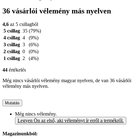
36 vásárlói vélemény más nyelven
4,6
az 5 csillagból
5 csillag
35
(79%)
4 csillag
4
(9%)
3 csillag
3
(6%)
2 csillag
0
(0%)
1 csillag
2
(4%)
44
értékelés
Még nincs vásárlói vélemény magyar nyelven, de van 36 vásárlói
vélemény más nyelven.
Mutatás
Még nincs vélemény.
Legyen Ön az első, aki véleményt ír erről a termékről.
Magazinunkból: