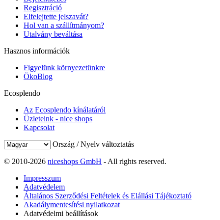
Regisztráció
Elfelejtette jelszavát?
Hol van a szállítmányom?
Utalvány beváltása
Hasznos információk
Figyelünk környezetünkre
ÖkoBlog
Ecosplendo
Az Ecosplendo kínálatáról
Üzleteink - nice shops
Kapcsolat
Ország / Nyelv változtatás
© 2010-2026
niceshops GmbH
- All rights reserved.
Impresszum
Adatvédelem
Általános Szerződési Feltételek és Elállási Tájékoztató
Akadálymentesítési nyilatkozat
Adatvédelmi beállítások