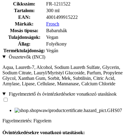
Cikkszám:
FR-1211522
Tartalom:
300 ml
EAN:
4001499915222
Márkák:
Frosch
Mosás típusa:
Babaruhák
Tulajdonságok:
Vegan
Állag:
Folyékony
Terméktulajdonság:
Vegán
Összetevők (INCI)
Aqua, Laureth-7, Alcohol, Sodium Laureth Sulfate, Glycerin,
Sodium Citrate, Lauryl/Myristyl Glucoside, Parfum, Propylene
Glycol, Xanthan Gum, Sorbit, Mek, Subtilisin, Citric Acid,
Amylase, Lipase, Cellulase, Mannanase, Calcium Chloride
Figyelmeztető és óvintézkedésekre vonatkozó utasítások
Figyelmeztetés: Figyelem
Óvintézkedésekre vonatkozó utasítások: