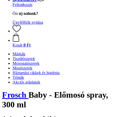
Feliratkozás
Ön
új nálunk?
Ügyfélfiók nyitása
Kosár
0 Ft
Márkák
Tisztítószerek
Mosogatószerek
Mosószerek
Háztartási cikkek és higiénia
Témák
Akciós ajánlatok
Frosch
Baby - Előmosó spray,
300 ml