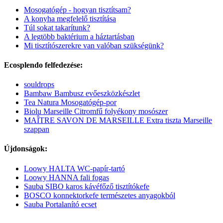
Mosogatógép - hogyan tisztítsam?
A konyha megfelelő tisztítása
Túl sokat takarítunk?
A legtöbb baktérium a háztartásban
Mi tisztítószerekre van valóban szükségünk?
Ecosplendo felfedezése:
souldrops
Bambaw Bambusz evőeszközkészlet
Tea Natura Mosogatógép-por
Biolu Marseille Citromfű folyékony mosószer
MAÎTRE SAVON DE MARSEILLE Extra tiszta Marseille
szappan
Újdonságok:
Loowy HALTA WC-papír-tartó
Loowy HANNA fali fogas
Sauba SIBO karos kávéfőző tisztítókefe
BOSCO konnektorkefe természetes anyagokból
Sauba Portalanító ecset