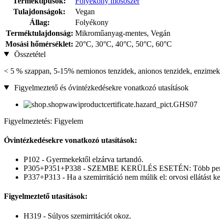
Terméktípusok:
Folyékony mosószer
Tulajdonságok:
Vegan
Állag:
Folyékony
Terméktulajdonság:
Mikroműanyag-mentes, Vegán
Mosási hőmérséklet:
20°C, 30°C, 40°C, 50°C, 60°C
Összetétel
< 5 % szappan, 5-15% nemionos tenzidek, anionos tenzidek, enzimek (p
Figyelmeztető és óvintézkedésekre vonatkozó utasítások
Figyelmeztetés: Figyelem
Óvintézkedésekre vonatkozó utasítások:
P102 - Gyermekektől elzárva tartandó.
P305+P351+P338 - SZEMBE KERÜLÉS ESETÉN: Több percig tartó 
P337+P313 - Ha a szemirritáció nem múlik el: orvosi ellátást kel
Figyelmeztető utasítások:
H319 - Súlyos szemirritációt okoz.