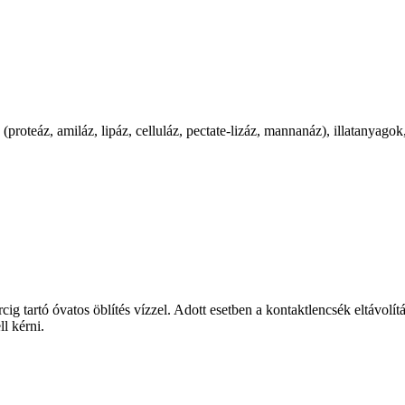
roteáz, amiláz, lipáz, celluláz, pectate‑lizáz, mannanáz), illatanyagok
óvatos öblítés vízzel. Adott esetben a kontaktlencsék eltávolítása
l kérni.