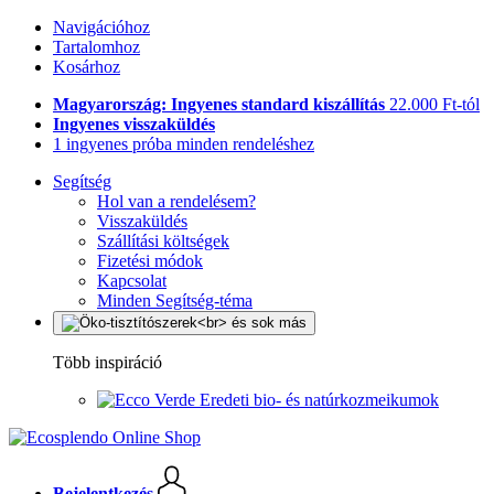
Navigációhoz
Tartalomhoz
Kosárhoz
Magyarország: Ingyenes standard kiszállítás
22.000 Ft-tól
Ingyenes visszaküldés
1 ingyenes próba minden rendeléshez
Segítség
Hol van a rendelésem?
Visszaküldés
Szállítási költségek
Fizetési módok
Kapcsolat
Minden Segítség-téma
Több inspiráció
Eredeti bio- és natúrkozmeikumok
Bejelentkezés