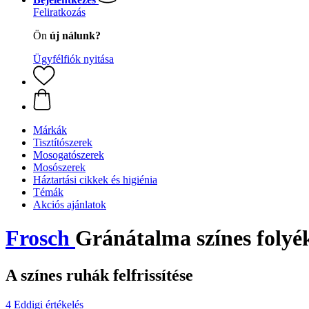
Feliratkozás
Ön
új nálunk?
Ügyfélfiók nyitása
Márkák
Tisztítószerek
Mosogatószerek
Mosószerek
Háztartási cikkek és higiénia
Témák
Akciós ajánlatok
Frosch
Gránátalma színes folyék
A színes ruhák felfrissítése
4 Eddigi értékelés