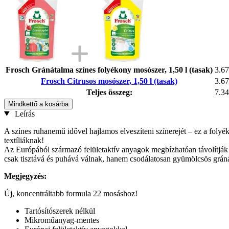
Frosch Gránátalma színes folyékony mosószer, 1,50 l (tasak)
3.67
Frosch Citrusos mosószer, 1,50 l (tasak)
3.67
Teljes összeg:
7.34
Mindkettő a kosárba
Leírás
A színes ruhanemű idővel hajlamos elveszíteni színerejét – ez a foly
textíliáknak!
Az Európából származó felületaktív anyagok megbízhatóan távolítják e
csak tisztává és puhává válnak, hanem csodálatosan gyümölcsös gránát
Megjegyzés:
Új, koncentráltabb formula 22 mosáshoz!
Tartósítószerek nélkül
Mikroműanyag-mentes