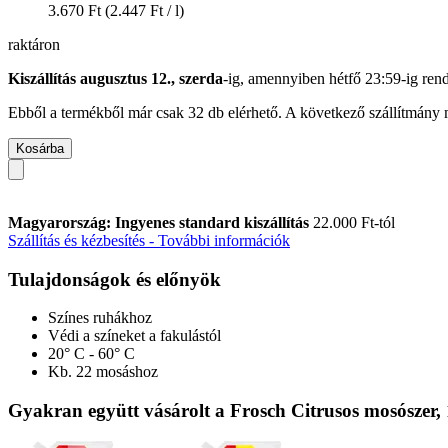
3.670 Ft
(2.447 Ft / l)
raktáron
Kiszállítás augusztus 12., szerda
-ig, amennyiben
hétfő 23:59-ig
rend
Ebből a termékből már csak 32 db elérhető. A következő szállítmány m
Kosárba
Magyarország: Ingyenes standard kiszállítás
22.000 Ft-tól
Szállítás és kézbesítés - További információk
Tulajdonságok és előnyök
Színes ruhákhoz
Védi a színeket a fakulástól
20° C - 60° C
Kb. 22 mosáshoz
Gyakran együtt vásárolt a Frosch Citrusos mosószer, 1