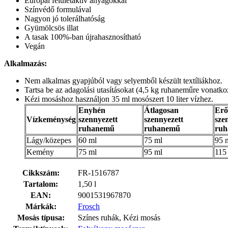
Európai felületaktív anyagokkal
Színvédő formulával
Nagyon jó tolerálhatóság
Gyümölcsös illat
A tasak 100%-ban újrahasznosítható
Vegán
Alkalmazás:
Nem alkalmas gyapjúból vagy selyemből készült textíliákhoz.
Tartsa be az adagolási utasításokat (4,5 kg ruhaneműre vonatkoz
Kézi mosáshoz használjon 35 ml mosószert 10 liter vízhez.
Enyhén
Átlagosan
Erő
Vízkeménység
szennyezett
szennyezett
sze
ruhanemű
ruhanemű
ru
Lágy/közepes
60 ml
75 ml
95 
Kemény
75 ml
95 ml
115
Cikkszám:
FR-1516787
Tartalom:
1,50 l
EAN:
9001531967870
Márkák:
Frosch
Mosás típusa:
Színes ruhák, Kézi mosás