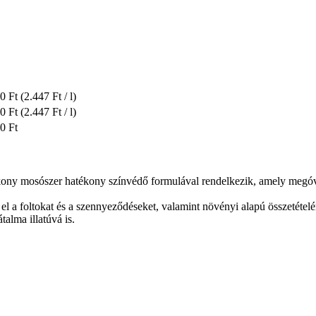
0 Ft
(2.447 Ft / l)
0 Ft
(2.447 Ft / l)
0 Ft
ékony mosószer hatékony színvédő formulával rendelkezik, amely megóvja
l a foltokat és a szennyeződéseket, valamint növényi alapú összetétel
alma illatúvá is.