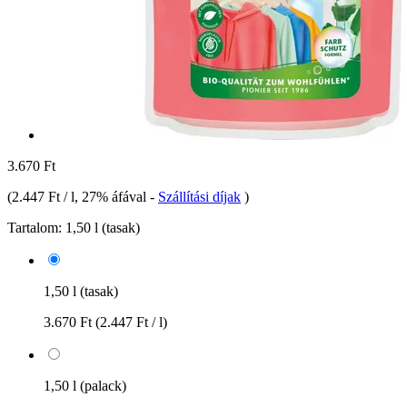
3.670 Ft
(
2.447 Ft / l
, 27% áfával
-
Szállítási díjak
)
Tartalom:
1,50 l (tasak)
1,50 l (tasak)
3.670 Ft
(2.447 Ft / l)
1,50 l (palack)