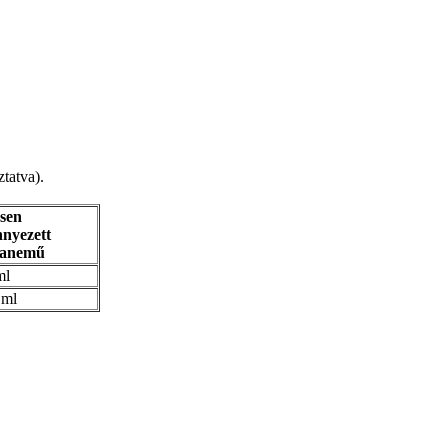
tatva).
sen
nnyezett
hanemű
ml
 ml