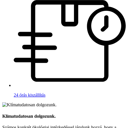
24 órás kiszállítás
Klímatudatosan dolgozunk.
Számos konkrét ökológiai intézkedéssel járulunk hozzá, hogy a