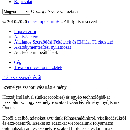
Kapcsolat
Ország / Nyelv változtatás
© 2010-2026
niceshops GmbH
- All rights reserved.
Impresszum
Adatvédelem
Általános Szerződési Feltételek és Elállási Tájékoztató
Akadálymentesítési nyilatkozat
Adatvédelmi beállítások
Cég
További niceshops üzletek
Elállás a szerződéstől
Személyre szabott vásárlási élmény
Hozzájárulásával sütiket (cookies) és egyéb technológiákat
használunk, hogy személyre szabott vásárlási élményt nyújtsunk
Önnek.
Ebből a célból adatokat gyűjtünk felhasználóinkról, viselkedésükről
és eszközeikről. Ezeket az adatokat weboldalunk folyamatos
optimalizálására és személyre szabott hirdetések és tartalmak