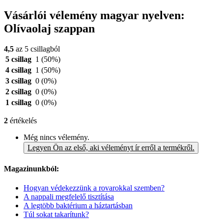
Vásárlói vélemény magyar nyelven:
Olívaolaj szappan
4,5
az 5 csillagból
5 csillag
1
(50%)
4 csillag
1
(50%)
3 csillag
0
(0%)
2 csillag
0
(0%)
1 csillag
0
(0%)
2
értékelés
Még nincs vélemény.
Legyen Ön az első, aki véleményt ír erről a termékről.
Magazinunkból:
Hogyan védekezzünk a rovarokkal szemben?
A nappali megfelelő tisztítása
A legtöbb baktérium a háztartásban
Túl sokat takarítunk?