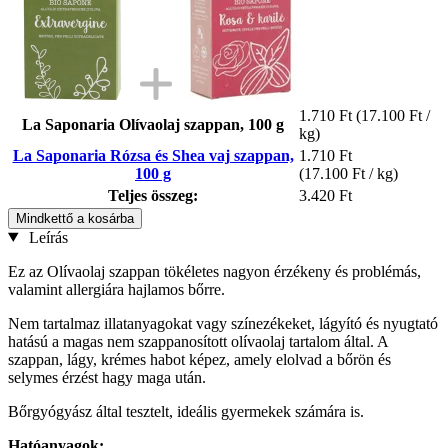
1.710 Ft
(17.100 Ft /
La Saponaria Olívaolaj szappan, 100 g
kg)
La Saponaria Rózsa és Shea vaj szappan,
1.710 Ft
100 g
(17.100 Ft / kg)
Teljes összeg:
3.420 Ft
Mindkettő a kosárba
Leírás
Ez az Olívaolaj szappan tökéletes nagyon érzékeny és problémás,
valamint allergiára hajlamos bőrre.
Nem tartalmaz illatanyagokat vagy színezékeket, lágyító és nyugtató
hatású a magas nem szappanosított olívaolaj tartalom által. A
szappan, lágy, krémes habot képez, amely elolvad a bőrön és
selymes érzést hagy maga után.
Bőrgyógyász által tesztelt, ideális gyermekek számára is.
Hatóanyagok: