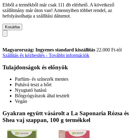
Ebből a termékből már csak 111 db elérhető. A következő
szállítmány már úton van! Amennyiben többet rendel, az
befolyásolhatja a szállítási dátumot.
Kosárba
Magyarország: Ingyenes standard kiszállítás
22.000 Ft-tól
Szállítás és kézbesítés - További információk
Tulajdonságok és előnyök
Parfüm- és színezék mentes
Puhává teszi a bőrt
Nyugtató hatású
Bőrgyógyászok által tesztelt
Vegán
Gyakran együtt vásárolt a La Saponaria Rózsa és
Shea vaj szappan, 100 g termékkel