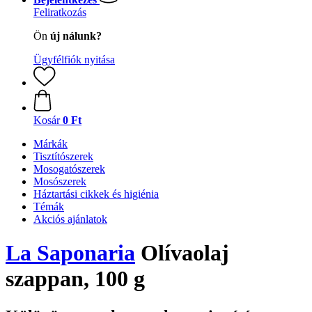
Feliratkozás
Ön
új nálunk?
Ügyfélfiók nyitása
Kosár
0 Ft
Márkák
Tisztítószerek
Mosogatószerek
Mosószerek
Háztartási cikkek és higiénia
Témák
Akciós ajánlatok
La Saponaria
Olívaolaj
szappan, 100 g