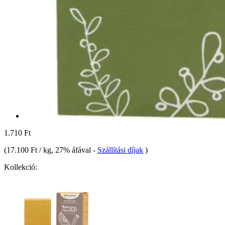
1.710 Ft
(
17.100 Ft / kg
, 27% áfával
-
Szállítási díjak
)
Kollekció: