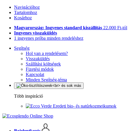
Navigációhoz
Tartalomhoz
Kosárhoz
Magyarország: Ingyenes standard kiszállítás
22.000 Ft-tól
Ingyenes visszaküldés
1 ingyenes próba minden rendeléshez
Segítség
Hol van a rendelésem?
Visszaküldés
Szállítási költségek
Fizetési módok
Kapcsolat
Minden Segítség-téma
Több inspiráció
Eredeti bio- és natúrkozmeikumok
Bejelentkezés