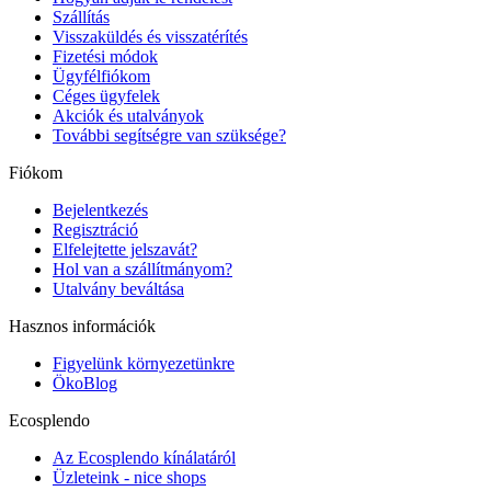
Szállítás
Visszaküldés és visszatérítés
Fizetési módok
Ügyfélfiókom
Céges ügyfelek
Akciók és utalványok
További segítségre van szüksége?
Fiókom
Bejelentkezés
Regisztráció
Elfelejtette jelszavát?
Hol van a szállítmányom?
Utalvány beváltása
Hasznos információk
Figyelünk környezetünkre
ÖkoBlog
Ecosplendo
Az Ecosplendo kínálatáról
Üzleteink - nice shops