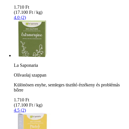
1.710 Ft
(17.100 Ft / kg)
4.0 (2)
La Saponaria
Olívaolaj szappan
Különösen enyhe, semleges tisztító érzékeny és problémás
bőrre
1.710 Ft
(17.100 Ft / kg)
4.5 (2)