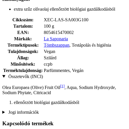
extra szűz olívaolaj ellenőrzött biológiai gazdálkodásból
Cikkszám:
XEC-LAS-SA003G100
Tartalom:
100 g
EAN:
8054615470002
Márkák:
La Saponaria
Terméktípusok:
Tömbszappan
, Testápolás és higiénia
Tulajdonságok:
Vegan
Állag:
Szilárd
Minősítések:
ccpb
Terméktulajdonság:
Parfümmentes, Vegán
Összetevők (INCI)
[1]
Olea Europaea (Olive) Fruit Oil
, Aqua, Sodium Hydroxyde,
Sodium Phytate, Citricacid
ellenőrzött biológiai gazdálkodásból
Jogi információk
Kapcsolódó termékek