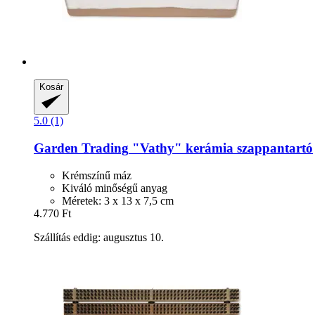
Kosár
5.0 (1)
Garden Trading
"Vathy" kerámia szappantartó
Krémszínű máz
Kiváló minőségű anyag
Méretek: 3 x 13 x 7,5 cm
4.770 Ft
Szállítás eddig: augusztus 10.