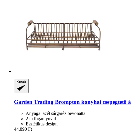
Kosár
Garden Trading
Brompton konyhai csepegtető á
Anyaga: acél sárgaréz bevonattal
2 fa fogantyúval
Esztétikus design
44.890 Ft