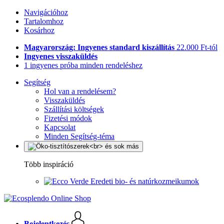
Navigációhoz
Tartalomhoz
Kosárhoz
Magyarország: Ingyenes standard kiszállítás
22.000 Ft-tól
Ingyenes visszaküldés
1 ingyenes próba minden rendeléshez
Segítség
Hol van a rendelésem?
Visszaküldés
Szállítási költségek
Fizetési módok
Kapcsolat
Minden Segítség-téma
Több inspiráció
Eredeti bio- és natúrkozmeikumok
Bejelentkezés