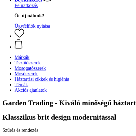
Feliratkozás
Ön
új nálunk?
Ügyfélfiók nyitása
Márkák
Tisztítószerek
Mosogatószerek
Mosószerek
Háztartási cikkek és higiénia
Témák
Akciós ajánlatok
Garden Trading - Kiváló minőségű háztart
Klasszikus brit design modernitással
Szűrés és rendezés