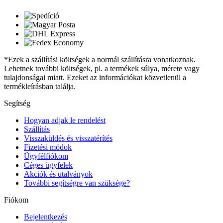
*Ezek a szállítási költségek a normál szállításra vonatkoznak.
Lehetnek további költségek, pl. a termékek súlya, mérete vagy
tulajdonságai miatt. Ezeket az információkat közvetlenül a
termékleírásban találja.
Segítség
Hogyan adjak le rendelést
Szállítás
Visszaküldés és visszatérítés
Fizetési módok
Ügyfélfiókom
Céges ügyfelek
Akciók és utalványok
További segítségre van szüksége?
Fiókom
Bejelentkezés