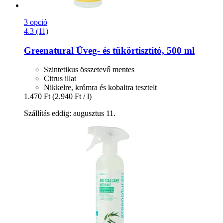
3 opció
4.3 (11)
Greenatural
Üveg-​ és tükörtisztító, 500 ml
Szintetikus összetevő mentes
Citrus illat
Nikkelre, krómra és kobaltra tesztelt
1.470 Ft
(2.940 Ft / l)
Szállítás eddig: augusztus 11.