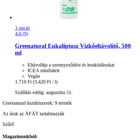
3 opció
4.6 (9)
Greenatural
Eukaliptusz Vízkőeltávolítő, 500
ml
Eltávolítja a szennyeződést és lerakódásokat
ICEA minősített
Vegán
1.710 Ft
(3.420 Ft / l)
Szállítás eddig: augusztus 11.
Greenatural tisztítószerek: 9 termék
Az árak az ÁFÁT tartalmazzák
Szűrő
Magazinunkból: