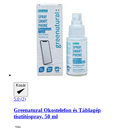
Kosár
5.0 (2)
Greenatural
Okostelefon és Táblagép
tisztítóspray, 50 ml
-5%