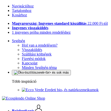
Navigációhoz
Tartalomhoz
Kosárhoz
Magyarország: Ingyenes standard kiszállítás
22.000 Ft-tól
Ingyenes visszaküldés
1 ingyenes próba minden rendeléshez
Segítség
Hol van a rendelésem?
Visszaküldés
Szállítási költségek
Fizetési módok
Kapcsolat
Minden Segítség-téma
Több inspiráció
Eredeti bio- és natúrkozmeikumok
Bejelentkezés