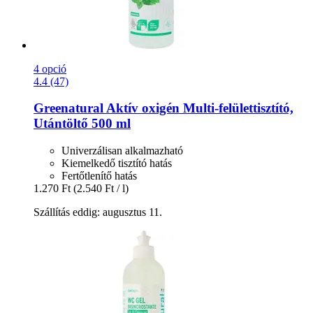
4 opció
4.4 (47)
Greenatural
Aktív oxigén Multi-​felülettisztító,
Utántöltő 500 ml
Univerzálisan alkalmazható
Kiemelkedő tisztító hatás
Fertőtlenítő hatás
1.270 Ft
(2.540 Ft / l)
Szállítás eddig: augusztus 11.