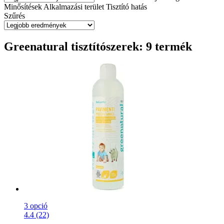
Minősítések
Alkalmazási terület
Tisztító hatás
Szűrés
Greenatural tisztítószerek: 9 termék
3 opció
4.4 (22)