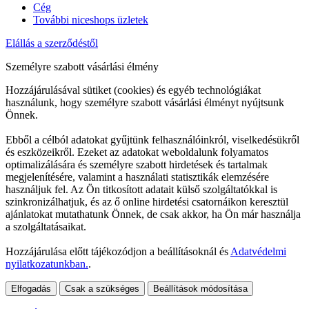
Cég
További niceshops üzletek
Elállás a szerződéstől
Személyre szabott vásárlási élmény
Hozzájárulásával sütiket (cookies) és egyéb technológiákat
használunk, hogy személyre szabott vásárlási élményt nyújtsunk
Önnek.
Ebből a célból adatokat gyűjtünk felhasználóinkról, viselkedésükről
és eszközeikről. Ezeket az adatokat weboldalunk folyamatos
optimalizálására és személyre szabott hirdetések és tartalmak
megjelenítésére, valamint a használati statisztikák elemzésére
használjuk fel. Az Ön titkosított adatait külső szolgáltatókkal is
szinkronizálhatjuk, és az ő online hirdetési csatornáikon keresztül
ajánlatokat mutathatunk Önnek, de csak akkor, ha Ön már használja
a szolgáltatásaikat.
Hozzájárulása előtt tájékozódjon a beállításoknál és
Adatvédelmi
nyilatkozatunkban.
.
Elfogadás
Csak a szükséges
Beállítások módosítása