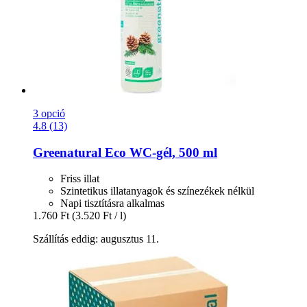
3 opció
4.8 (13)
Greenatural
Eco WC-​gél, 500 ml
Friss illat
Szintetikus illatanyagok és színezékek nélkül
Napi tisztításra alkalmas
1.760 Ft
(3.520 Ft / l)
Szállítás eddig: augusztus 11.