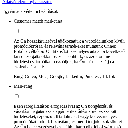
Adatvédelemi nyilatkozatot
Egyéni adatvédelmi beállítások
Customer match marketing
Az Ön hozzájárulásával tájékoztatjuk a weboldalunkon kívüli
promóciókról is, és releváns termékeket mutatunk Önnek.
Ebből a célból az Ön titkosított személyes adatait a következő
külső szolgáltatókkal összehasonlítjuk, és azok online
hirdetési csatornáikat használjuk, ha Ön már használja a
szolgáltatásaikat:
Bing, Criteo, Meta, Google, LinkedIn, Pinterest, TikTok
Marketing
Ezen szolgáltatások elfogadásával az Ön böngészési és
vásárlási magatartása alapján érdeklődési köréhez szabott
hirdetéseket, szponzorált tartalmakat vagy kedvezményes
promóciókat tudunk biztosítani, és mérni tudjuk azok sikerét.
Az Ön beleegyezésével az alábbi, harmadik féltől származó