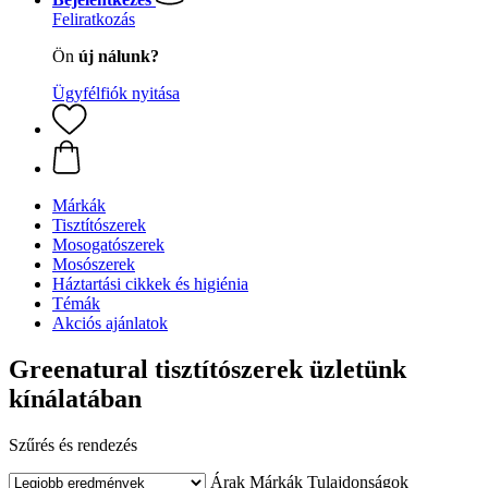
Feliratkozás
Ön
új nálunk?
Ügyfélfiók nyitása
Márkák
Tisztítószerek
Mosogatószerek
Mosószerek
Háztartási cikkek és higiénia
Témák
Akciós ajánlatok
Greenatural tisztítószerek üzletünk
kínálatában
Szűrés és rendezés
Árak
Márkák
Tulajdonságok