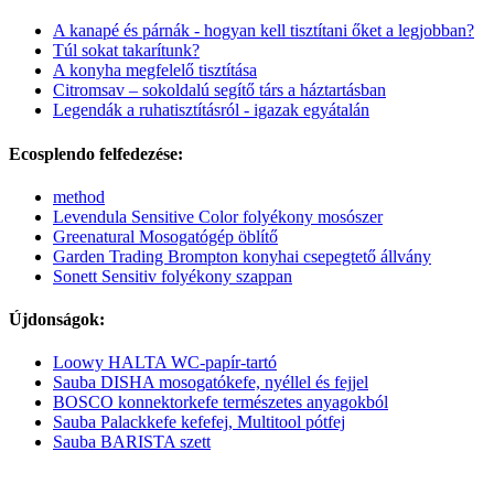
A kanapé és párnák - hogyan kell tisztítani őket a legjobban?
Túl sokat takarítunk?
A konyha megfelelő tisztítása
Citromsav – sokoldalú segítő társ a háztartásban
Legendák a ruhatisztításról - igazak egyátalán
Ecosplendo felfedezése:
method
Levendula Sensitive Color folyékony mosószer
Greenatural Mosogatógép öblítő
Garden Trading Brompton konyhai csepegtető állvány
Sonett Sensitiv folyékony szappan
Újdonságok:
Loowy HALTA WC-papír-tartó
Sauba DISHA mosogatókefe, nyéllel és fejjel
BOSCO konnektorkefe természetes anyagokból
Sauba Palackkefe kefefej, Multitool pótfej
Sauba BARISTA szett