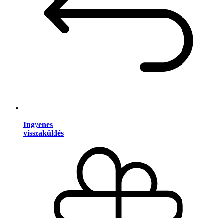
Ingyenes
visszaküldés