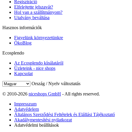
Regisztráció
Elfelejtette jelszavát?
Hol van a szállítmányom?
Utalvány beváltása
Hasznos információk
Figyelünk környezetünkre
ÖkoBlog
Ecosplendo
Az Ecosplendo kínálatáról
Üzleteink - nice shops
Kapcsolat
Ország / Nyelv változtatás
© 2010-2026
niceshops GmbH
- All rights reserved.
Impresszum
Adatvédelem
Általános Szerződési Feltételek és Elállási Tájékoztató
Akadálymentesítési nyilatkozat
Adatvédelmi beállítások