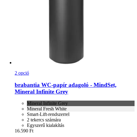
2 opció
brabantia
WC-​papír adagoló -​ MindSet,
Mineral Infinite Grey
Mineral Infinite Grey
Mineral Fresh White
Smart-Lift-rendszerrel
2 tekercs számára
Egyszerű kialakítás
16.590 Ft