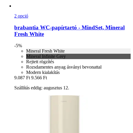
2 opció
brabantia
WC-​papírtartó -​ MindSet, Mineral
Fresh White
-5%
Mineral Fresh White
Mineral Infinite Grey
Rejtett rögzítés
Rozsdamentes anyag ásványi bevonattal
Modern kialakítás
9.087 Ft
9.566 Ft
Szállítás eddig: augusztus 12.