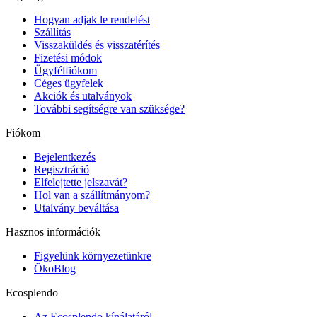
Hogyan adjak le rendelést
Szállítás
Visszaküldés és visszatérítés
Fizetési módok
Ügyfélfiókom
Céges ügyfelek
Akciók és utalványok
További segítségre van szüksége?
Fiókom
Bejelentkezés
Regisztráció
Elfelejtette jelszavát?
Hol van a szállítmányom?
Utalvány beváltása
Hasznos információk
Figyelünk környezetünkre
ÖkoBlog
Ecosplendo
Az Ecosplendo kínálatáról