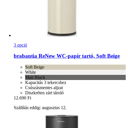
3 opció
brabantia
ReNew WC-​papír tartó, Soft Beige
Soft Beige
White
Matt Black
Kapacitás 3 tekercshez
Csúszásmentes aljzat
Diszkréten zárt tároló
12.690 Ft
Szállítás eddig: augusztus 12.