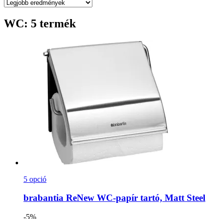
WC: 5 termék
5 opció
brabantia
ReNew WC-​papír tartó, Matt Steel
-5%