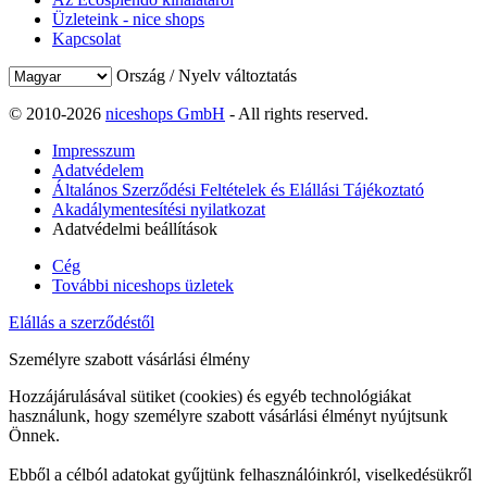
Üzleteink - nice shops
Kapcsolat
Ország / Nyelv változtatás
© 2010-2026
niceshops GmbH
- All rights reserved.
Impresszum
Adatvédelem
Általános Szerződési Feltételek és Elállási Tájékoztató
Akadálymentesítési nyilatkozat
Adatvédelmi beállítások
Cég
További niceshops üzletek
Elállás a szerződéstől
Személyre szabott vásárlási élmény
Hozzájárulásával sütiket (cookies) és egyéb technológiákat
használunk, hogy személyre szabott vásárlási élményt nyújtsunk
Önnek.
Ebből a célból adatokat gyűjtünk felhasználóinkról, viselkedésükről