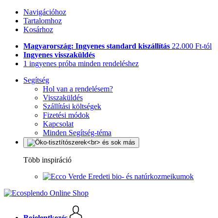
Navigációhoz
Tartalomhoz
Kosárhoz
Magyarország: Ingyenes standard kiszállítás
22.000 Ft-tól
Ingyenes visszaküldés
1 ingyenes próba minden rendeléshez
Segítség
Hol van a rendelésem?
Visszaküldés
Szállítási költségek
Fizetési módok
Kapcsolat
Minden Segítség-téma
Több inspiráció
Eredeti bio- és natúrkozmeikumok
Bejelentkezés