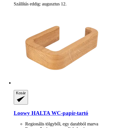
Szállítás eddig: augusztus 12.
Kosár
Loowy
HALTA WC-​papír-​tartó
Regionális tölgyből, egy darabból marva