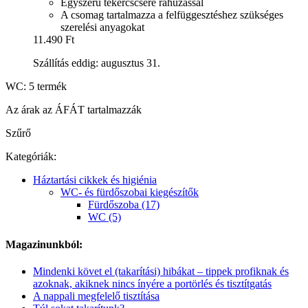
Egyszerű tekercscsere ráhúzással
A csomag tartalmazza a felfüggesztéshez szükséges
szerelési anyagokat
11.490 Ft
Szállítás eddig: augusztus 31.
WC: 5 termék
Az árak az ÁFÁT tartalmazzák
Szűrő
Kategóriák:
Háztartási cikkek és higiénia
WC- és fürdőszobai kiegészítők
Fürdőszoba (17)
WC (5)
Magazinunkból:
Mindenki követ el (takarítási) hibákat – tippek profiknak és
azoknak, akiknek nincs ínyére a portörlés és tisztítgatás
A nappali megfelelő tisztítása