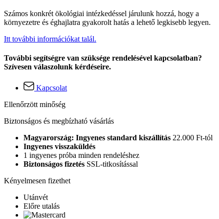
Számos konkrét ökológiai intézkedéssel járulunk hozzá, hogy a
környezetre és éghajlatra gyakorolt hatás a lehető legkisebb legyen.
Itt további információkat talál.
További segítségre van szüksége rendelésével kapcsolatban?
Szívesen válaszolunk kérdéseire.
Kapcsolat
Ellenőrzött minőség
Biztonságos és megbízható vásárlás
Magyarország: Ingyenes standard kiszállítás
22.000 Ft-tól
Ingyenes visszaküldés
1 ingyenes próba minden rendeléshez
Biztonságos fizetés
SSL-titkosítással
Kényelmesen fizethet
Utánvét
Előre utalás