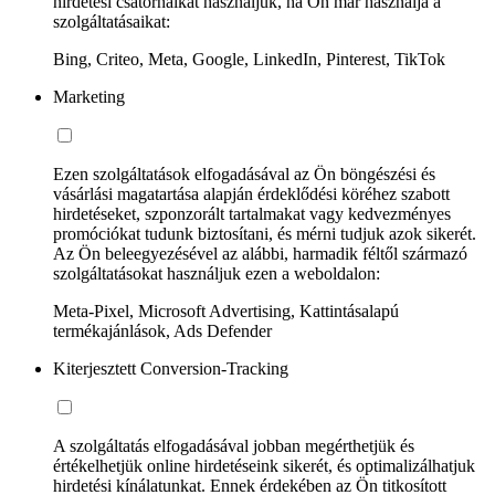
hirdetési csatornáikat használjuk, ha Ön már használja a
szolgáltatásaikat:
Bing, Criteo, Meta, Google, LinkedIn, Pinterest, TikTok
Marketing
Ezen szolgáltatások elfogadásával az Ön böngészési és
vásárlási magatartása alapján érdeklődési köréhez szabott
hirdetéseket, szponzorált tartalmakat vagy kedvezményes
promóciókat tudunk biztosítani, és mérni tudjuk azok sikerét.
Az Ön beleegyezésével az alábbi, harmadik féltől származó
szolgáltatásokat használjuk ezen a weboldalon:
Meta-Pixel, Microsoft Advertising, Kattintásalapú
termékajánlások, Ads Defender
Kiterjesztett Conversion-Tracking
A szolgáltatás elfogadásával jobban megérthetjük és
értékelhetjük online hirdetéseink sikerét, és optimalizálhatjuk
hirdetési kínálatunkat. Ennek érdekében az Ön titkosított