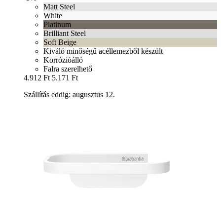
Matt Steel
White
Platinum
Brilliant Steel
Soft Beige
Kiváló minőségű acéllemezből készült
Korrózióálló
Falra szerelhető
4.912 Ft
5.171 Ft
Szállítás eddig: augusztus 12.