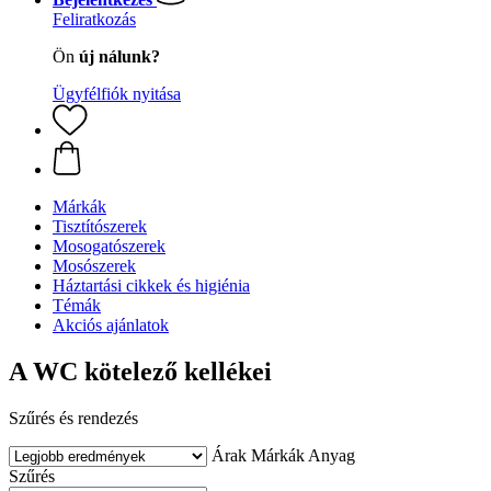
Feliratkozás
Ön
új nálunk?
Ügyfélfiók nyitása
Márkák
Tisztítószerek
Mosogatószerek
Mosószerek
Háztartási cikkek és higiénia
Témák
Akciós ajánlatok
A WC kötelező kellékei
Szűrés és rendezés
Árak
Márkák
Anyag
Szűrés