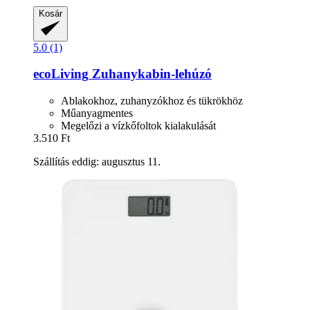
Kosár
5.0 (1)
ecoLiving
Zuhanykabin-​lehúzó
Ablakokhoz, zuhanyzókhoz és tükrökhöz
Műanyagmentes
Megelőzi a vízkőfoltok kialakulását
3.510 Ft
Szállítás eddig: augusztus 11.