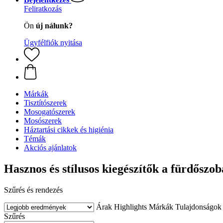
Feliratkozás
Ön
új nálunk?
Ügyfélfiók nyitása
Márkák
Tisztítószerek
Mosogatószerek
Mosószerek
Háztartási cikkek és higiénia
Témák
Akciós ajánlatok
Hasznos és stílusos kiegészítők a fürdőszo
Szűrés és rendezés
Árak
Highlights
Márkák
Tulajdonságok
Szűrés