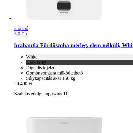
2 opció
5.0 (1)
brabantia
Fürdőszoba mérleg, elem nélküli, Whi
White
Dark Grey
Digitális kijelző
Gombnyomásra működtethető
Súlykapacitás akár 150 kg
20.490 Ft
Szállítás eddig: augusztus 11.