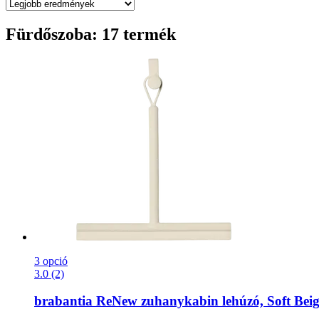
Fürdőszoba: 17 termék
3 opció
3.0 (2)
brabantia
ReNew zuhanykabin lehúzó, Soft Beig