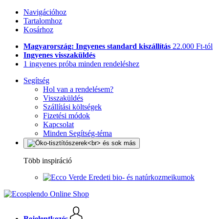
Navigációhoz
Tartalomhoz
Kosárhoz
Magyarország: Ingyenes standard kiszállítás
22.000 Ft-tól
Ingyenes visszaküldés
1 ingyenes próba minden rendeléshez
Segítség
Hol van a rendelésem?
Visszaküldés
Szállítási költségek
Fizetési módok
Kapcsolat
Minden Segítség-téma
Több inspiráció
Eredeti bio- és natúrkozmeikumok
Bejelentkezés