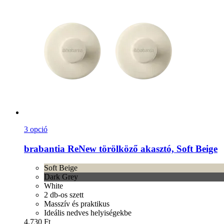
3 opció
brabantia
ReNew törölköző akasztó, Soft Beige
Soft Beige
Dark Grey
White
2 db-os szett
Masszív és praktikus
Ideális nedves helyiségekbe
4.730 Ft