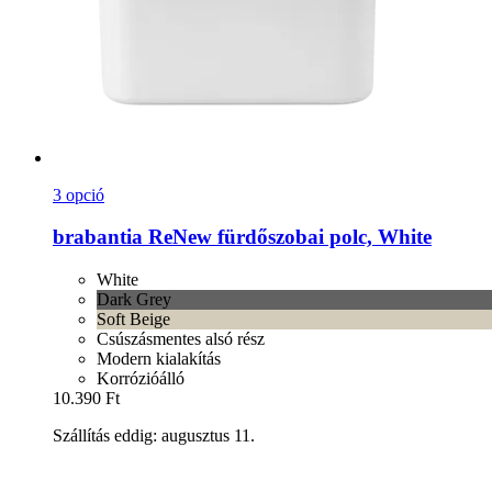
3 opció
brabantia
ReNew fürdőszobai polc, White
White
Dark Grey
Soft Beige
Csúszásmentes alsó rész
Modern kialakítás
Korrózióálló
10.390 Ft
Szállítás eddig: augusztus 11.