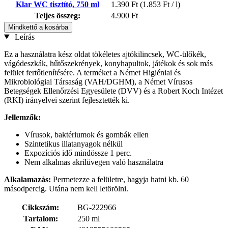
Klar WC tisztító, 750 ml
1.390 Ft
(1.853 Ft / l)
Teljes összeg:
4.900 Ft
Mindkettő a kosárba
Leírás
Ez a használatra kész oldat tökéletes ajtókilincsek, WC-ülőkék,
vágódeszkák, hűtőszekrények, konyhapultok, játékok és sok más
felület fertőtlenítésére. A terméket a Német Higiéniai és
Mikrobiológiai Társaság (VAH/DGHM), a Német Vírusos
Betegségek Ellenőrzési Egyesülete (DVV) és a Robert Koch Intézet
(RKI) irányelvei szerint fejlesztették ki.
Jellemzők:
Vírusok, baktériumok és gombák ellen
Szintetikus illatanyagok nélkül
Expozíciós idő mindössze 1 perc.
Nem alkalmas akrilüvegen való használatra
Alkalamazás:
Permetezze a felületre, hagyja hatni kb. 60
másodpercig. Utána nem kell letörölni.
Cikkszám:
BG-222966
Tartalom:
250 ml