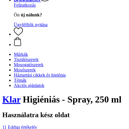
Feliratkozás
Ön
új nálunk?
Ügyfélfiók nyitása
Márkák
Tisztítószerek
Mosogatószerek
Mosószerek
Háztartási cikkek és higiénia
Témák
Akciós ajánlatok
Klar
Higiéniás - Spray, 250 ml
Használatra kész oldat
11 Eddigi értékelés