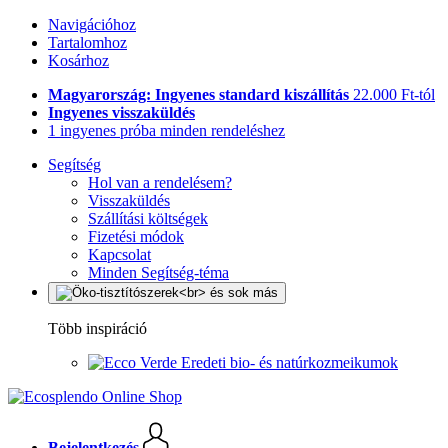
Navigációhoz
Tartalomhoz
Kosárhoz
Magyarország: Ingyenes standard kiszállítás
22.000 Ft-tól
Ingyenes visszaküldés
1 ingyenes próba minden rendeléshez
Segítség
Hol van a rendelésem?
Visszaküldés
Szállítási költségek
Fizetési módok
Kapcsolat
Minden Segítség-téma
Több inspiráció
Eredeti bio- és natúrkozmeikumok
Bejelentkezés