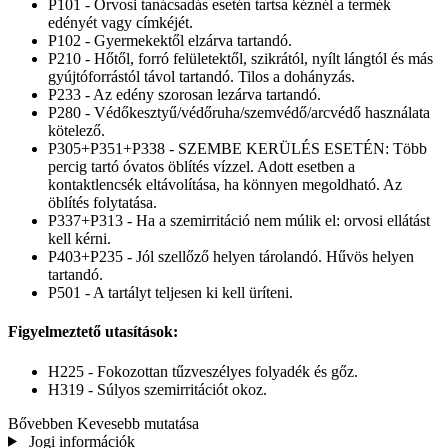
P101 - Orvosi tanácsadás esetén tartsa kéznél a termék
edényét vagy címkéjét.
P102 - Gyermekektől elzárva tartandó.
P210 - Hőtől, forró felületektől, szikrától, nyílt lángtól és más
gyújtóforrástól távol tartandó. Tilos a dohányzás.
P233 - Az edény szorosan lezárva tartandó.
P280 - Védőkesztyű/védőruha/szemvédő/arcvédő használata
kötelező.
P305+P351+P338 - SZEMBE KERÜLÉS ESETÉN: Több
percig tartó óvatos öblítés vízzel. Adott esetben a
kontaktlencsék eltávolítása, ha könnyen megoldható. Az
öblítés folytatása.
P337+P313 - Ha a szemirritáció nem múlik el: orvosi ellátást
kell kérni.
P403+P235 - Jól szellőző helyen tárolandó. Hűvös helyen
tartandó.
P501 - A tartályt teljesen ki kell üríteni.
Figyelmeztető utasítások:
H225 - Fokozottan tűzveszélyes folyadék és gőz.
H319 - Súlyos szemirritációt okoz.
Bővebben
Kevesebb mutatása
Jogi információk