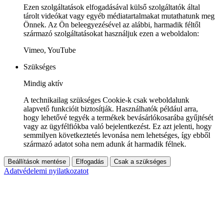
Ezen szolgáltatások elfogadásával külső szolgáltatók által
tárolt videókat vagy egyéb médiatartalmakat mutathatunk meg
Önnek. Az Ön beleegyezésével az alábbi, harmadik féltől
származó szolgáltatásokat használjuk ezen a weboldalon:
Vimeo, YouTube
Szükséges
Mindig aktív
A technikailag szükséges Cookie-k csak weboldalunk
alapvető funkcióit biztosítják. Használhatók például arra,
hogy lehetővé tegyék a termékek bevásárlókosarába gyűjtését
vagy az ügyfélfiókba való bejelentkezést. Ez azt jelenti, hogy
semmilyen következtetés levonása nem lehetséges, így ebből
származó adatot soha nem adunk át harmadik félnek.
Beállítások mentése
Elfogadás
Csak a szükséges
Adatvédelemi nyilatkozatot