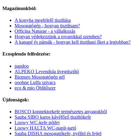
Magazinunkból:
A konyha megfelelő tisztítása
Mosogatógép - hogyan tisztítsam?
Officina Naturae - a vállalkozás
Hogyan védekezzünk a rovarokkal szemben?
A kanapé és párnák - hogyan kell tisztítani őket a legjobban?
Ecosplendo felfedezése:
pandoo
ALPEKO Levendula üvegtisztító
Biopuro Mosogatógép gél
ooohne Luffa szivacs
eco & mio Öblítőszer
Újdonságok:
BOSCO konnektorkefe természetes anyagokból
Sauba SIBO karos kávéfőző tisztítókefe
Loowy WC-kefe pótfej
Loowy HALTA WC-papír-tartó
Sauba DISHA mosogatókefe, nyéllel és fejjel