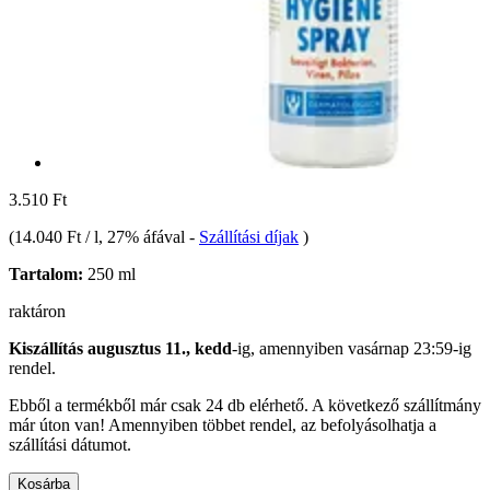
3.510 Ft
(
14.040 Ft / l
, 27% áfával
-
Szállítási díjak
)
Tartalom:
250 ml
raktáron
Kiszállítás augusztus 11., kedd
-ig, amennyiben
vasárnap 23:59-ig
rendel.
Ebből a termékből már csak 24 db elérhető. A következő szállítmány
már úton van! Amennyiben többet rendel, az befolyásolhatja a
szállítási dátumot.
Kosárba