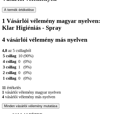
A termék értékelése
1 Vásárlói vélemény magyar nyelven:
Klar Higiéniás - Spray
4 vásárlói vélemény más nyelven
4,8
az 5 csillagból
5 csillag
10
(90%)
4 csillag
0
(0%)
3 csillag
1
(9%)
2 csillag
0
(0%)
1 csillag
0
(0%)
11
értékelés
1
vásárlói vélemény magyar nyelven
4
vásárlói vélemény más nyelven
Minden vásárlói vélemény mutatása