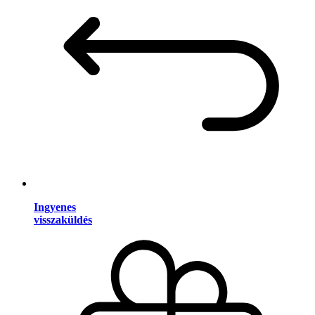
Ingyenes
visszaküldés