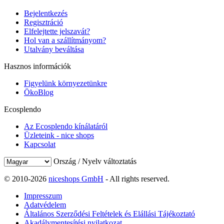
Bejelentkezés
Regisztráció
Elfelejtette jelszavát?
Hol van a szállítmányom?
Utalvány beváltása
Hasznos információk
Figyelünk környezetünkre
ÖkoBlog
Ecosplendo
Az Ecosplendo kínálatáról
Üzleteink - nice shops
Kapcsolat
Ország / Nyelv változtatás
© 2010-2026
niceshops GmbH
- All rights reserved.
Impresszum
Adatvédelem
Általános Szerződési Feltételek és Elállási Tájékoztató
Akadálymentesítési nyilatkozat