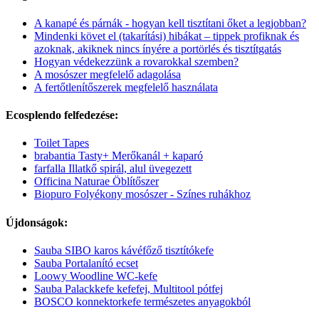
A kanapé és párnák - hogyan kell tisztítani őket a legjobban?
Mindenki követ el (takarítási) hibákat – tippek profiknak és
azoknak, akiknek nincs ínyére a portörlés és tisztítgatás
Hogyan védekezzünk a rovarokkal szemben?
A mosószer megfelelő adagolása
A fertőtlenítőszerek megfelelő használata
Ecosplendo felfedezése:
Toilet Tapes
brabantia Tasty+ Merőkanál + kaparó
farfalla Illatkő spirál, alul üvegezett
Officina Naturae Öblítőszer
Biopuro Folyékony mosószer - Színes ruhákhoz
Újdonságok:
Sauba SIBO karos kávéfőző tisztítókefe
Sauba Portalanító ecset
Loowy Woodline WC-kefe
Sauba Palackkefe kefefej, Multitool pótfej
BOSCO konnektorkefe természetes anyagokból