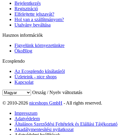
Bejelentkezés
Regisztráció
Elfelejtette jelszavát?
Hol van a szállítmányom?
Utalvány beváltása
Hasznos információk
Figyelünk környezetünkre
ÖkoBlog
Ecosplendo
Az Ecosplendo kínálatáról
Üzleteink - nice shops
Kapcsolat
Ország / Nyelv változtatás
© 2010-2026
niceshops GmbH
- All rights reserved.
Impresszum
Adatvédelem
Általános Szerződési Feltételek és Elállási Tájékoztató
Akadálymentesítési nyilatkozat
Adatvédelmi beállítások