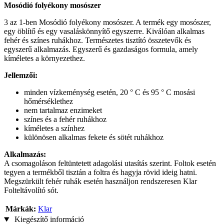
Mosódió folyékony mosószer
3 az 1-ben Mosódió folyékony mosószer. A termék egy mosószer,
egy öblítő és egy vasaláskönnyítő egyszerre. Kiválóan alkalmas
fehér és színes ruhákhoz. Természetes tisztító összetevők és
egyszerű alkalmazás. Egyszerű és gazdaságos formula, amely
kíméletes a környezethez.
Jellemzői:
minden vízkeménység esetén, 20 ° C és 95 ° C mosási
hőmérséklethez
nem tartalmaz enzimeket
színes és a fehér ruhákhoz
kíméletes a színhez
különösen alkalmas fekete és sötét ruhákhoz
Alkalmazás:
A csomagoláson feltüntetett adagolási utasítás szerint. Foltok esetén
tegyen a termékből tisztán a foltra és hagyja rövid ideig hatni.
Megszürkült fehér ruhák esetén használjon rendszeresen Klar
Folteltávolító sót.
Márkák:
Klar
Kiegészítő információ