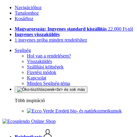
Navigációhoz
Tartalomhoz
Kosárhoz
Magyarország: Ingyenes standard kiszállítás
22.000 Ft-tól
Ingyenes visszaküldés
1 ingyenes próba minden rendeléshez
Segítség
Hol van a rendelésem?
Visszaküldés
Szállítási költségek
Fizetési módok
Kapcsolat
Minden Segítség-téma
Több inspiráció
Eredeti bio- és natúrkozmeikumok
Bejelentkezés