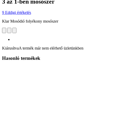
3 az 1-ben mosószer
9 Eddigi értékelés
Klar Mosódió folyékony mosószer
Kiárusítva
A termék már nem elérhető üzletünkben
Hasonló termékek