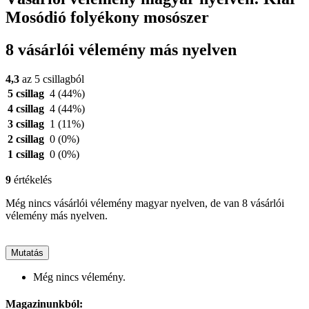
Mosódió folyékony mosószer
8 vásárlói vélemény más nyelven
4,3
az 5 csillagból
5 csillag
4
(44%)
4 csillag
4
(44%)
3 csillag
1
(11%)
2 csillag
0
(0%)
1 csillag
0
(0%)
9
értékelés
Még nincs vásárlói vélemény magyar nyelven, de van 8 vásárlói
vélemény más nyelven.
Mutatás
Még nincs vélemény.
Magazinunkból: