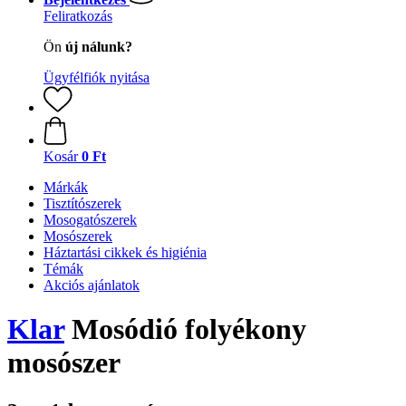
Feliratkozás
Ön
új nálunk?
Ügyfélfiók nyitása
Kosár
0 Ft
Márkák
Tisztítószerek
Mosogatószerek
Mosószerek
Háztartási cikkek és higiénia
Témák
Akciós ajánlatok
Klar
Mosódió folyékony
mosószer