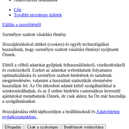
Cég
További niceshops üzletek
Elállás a szerződéstől
Személyre szabott vásárlási élmény
Hozzájárulásával sütiket (cookies) és egyéb technológiákat
használunk, hogy személyre szabott vásárlási élményt nyújtsunk
Önnek.
Ebből a célból adatokat gyűjtünk felhasználóinkról, viselkedésükről
és eszközeikről. Ezeket az adatokat weboldalunk folyamatos
optimalizálására és személyre szabott hirdetések és tartalmak
megjelenítésére, valamint a használati statisztikák elemzésére
használjuk fel. Az Ön titkosított adatait külső szolgáltatókkal is
szinkronizálhatjuk, és az ő online hirdetési csatornáikon keresztül
ajánlatokat mutathatunk Önnek, de csak akkor, ha Ön már használja
a szolgáltatásaikat.
Hozzájárulása előtt tájékozódjon a beállításoknál és
Adatvédelmi
nyilatkozatunkban.
.
Elfogadás
Csak a szükséges
Beállítások módosítása