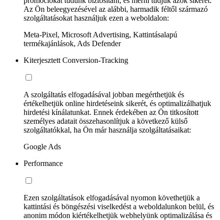
promóciókat tudunk biztosítani, és mérni tudjuk azok sikerét.
Az Ön beleegyezésével az alábbi, harmadik féltől származó
szolgáltatásokat használjuk ezen a weboldalon:
Meta-Pixel, Microsoft Advertising, Kattintásalapú
termékajánlások, Ads Defender
Kiterjesztett Conversion-Tracking
A szolgáltatás elfogadásával jobban megérthetjük és
értékelhetjük online hirdetéseink sikerét, és optimalizálhatjuk
hirdetési kínálatunkat. Ennek érdekében az Ön titkosított
személyes adatait összehasonlítjuk a következő külső
szolgáltatókkal, ha Ön már használja szolgáltatásaikat:
Google Ads
Performance
Ezen szolgáltatások elfogadásával nyomon követhetjük a
kattintási és böngészési viselkedést a weboldalunkon belül, és
anonim módon kiértékelhetjük webhelyünk optimalizálása és