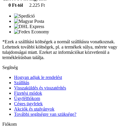
0 Ft-tól
2.225 Ft
*Ezek a szállítási költségek a normál szállításra vonatkoznak.
Lehetnek további költségek, pl. a termékek súlya, mérete vagy
tulajdonságai miatt. Ezeket az információkat közvetlenül a
termékleírásban találja.
Segítség
Hogyan adjak le rendelést
Szállítás
Visszaküldés és visszatérítés
Fizetési módok
Ügyfélfiókom
Céges ügyfelek
Akciók és utalványok
További segítségre van szüksége?
Fiókom