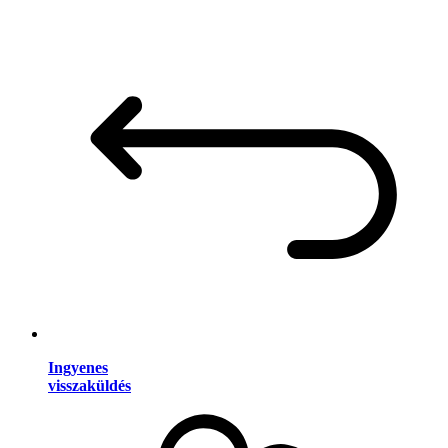
Ingyenes
visszaküldés