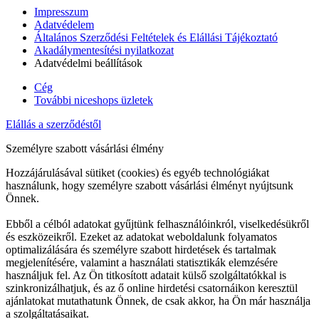
Impresszum
Adatvédelem
Általános Szerződési Feltételek és Elállási Tájékoztató
Akadálymentesítési nyilatkozat
Adatvédelmi beállítások
Cég
További niceshops üzletek
Elállás a szerződéstől
Személyre szabott vásárlási élmény
Hozzájárulásával sütiket (cookies) és egyéb technológiákat
használunk, hogy személyre szabott vásárlási élményt nyújtsunk
Önnek.
Ebből a célból adatokat gyűjtünk felhasználóinkról, viselkedésükről
és eszközeikről. Ezeket az adatokat weboldalunk folyamatos
optimalizálására és személyre szabott hirdetések és tartalmak
megjelenítésére, valamint a használati statisztikák elemzésére
használjuk fel. Az Ön titkosított adatait külső szolgáltatókkal is
szinkronizálhatjuk, és az ő online hirdetési csatornáikon keresztül
ajánlatokat mutathatunk Önnek, de csak akkor, ha Ön már használja
a szolgáltatásaikat.