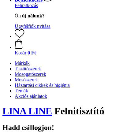
Feliratkozás
Ön
új nálunk?
Ügyfélfiók nyitása
Kosár
0 Ft
Márkák
Tisztítószerek
Mosogatószerek
Mosószerek
Háztartási cikkek és higiénia
Témák
Akciós ajánlatok
LINA LINE
Felnitisztító
Hadd csillogjon!