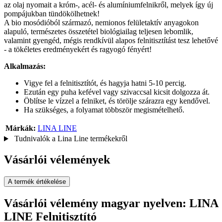
az olaj nyomait a króm-, acél- és alumíniumfelnikről, melyek így új
pompájukban tündökölhetnek!
A bio mosódióból származó, nemionos felületaktív anyagokon
alapuló, természetes összetétel biológiailag teljesen lebomlik,
valamint gyengéd, mégis rendkívül alapos felnitisztítást tesz lehetővé
- a tökéletes eredményekért és ragyogó fényért!
Alkalmazás:
Vigye fel a felnitisztítót, és hagyja hatni 5-10 percig.
Ezután egy puha kefével vagy szivaccsal kicsit dolgozza át.
Öblítse le vízzel a felniket, és törölje szárazra egy kendővel.
Ha szükséges, a folyamat többször megismételhető.
Márkák:
LINA LINE
Tudnivalók a Lina Line termékekről
Vásárlói vélemények
A termék értékelése
Vásárlói vélemény magyar nyelven: LINA
LINE Felnitisztító