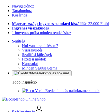
Navigációhoz
Tartalomhoz
Kosárhoz
Magyarország: Ingyenes standard kiszállítás
22.000 Ft-tól
Ingyenes visszaküldés
1 ingyenes próba minden rendeléshez
Segítség
Hol van a rendelésem?
Visszaküldés
Szállítási költségek
Fizetési módok
Kapcsolat
Minden Segítség-téma
Több inspiráció
Eredeti bio- és natúrkozmeikumok
Bejelentkezés