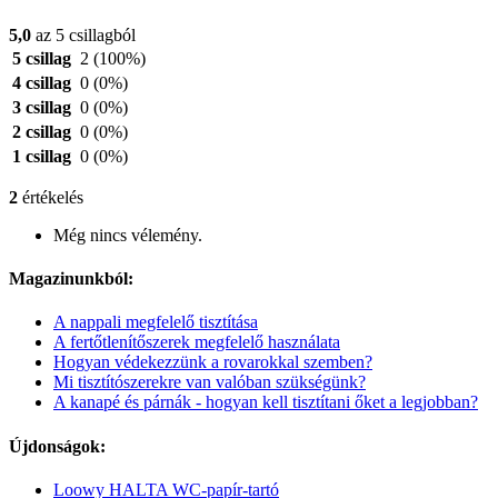
5,0
az 5 csillagból
5 csillag
2
(100%)
4 csillag
0
(0%)
3 csillag
0
(0%)
2 csillag
0
(0%)
1 csillag
0
(0%)
2
értékelés
Még nincs vélemény.
Magazinunkból:
A nappali megfelelő tisztítása
A fertőtlenítőszerek megfelelő használata
Hogyan védekezzünk a rovarokkal szemben?
Mi tisztítószerekre van valóban szükségünk?
A kanapé és párnák - hogyan kell tisztítani őket a legjobban?
Újdonságok:
Loowy HALTA WC-papír-tartó