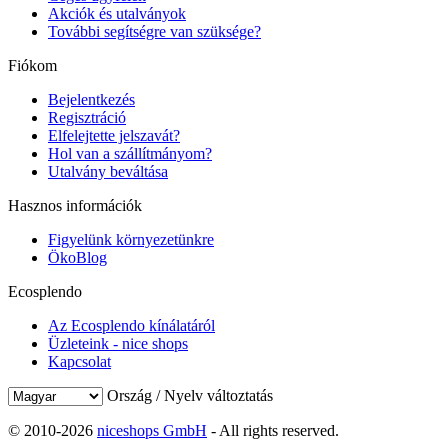
Akciók és utalványok
További segítségre van szüksége?
Fiókom
Bejelentkezés
Regisztráció
Elfelejtette jelszavát?
Hol van a szállítmányom?
Utalvány beváltása
Hasznos információk
Figyelünk környezetünkre
ÖkoBlog
Ecosplendo
Az Ecosplendo kínálatáról
Üzleteink - nice shops
Kapcsolat
Ország / Nyelv változtatás
© 2010-2026
niceshops GmbH
- All rights reserved.