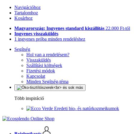
Navigációhoz
Tartalomhoz
Kosárhoz
Magyarország: Ingyenes standard kiszállítás
22.000 Ft-tól
Ingyenes visszaküldés
1 ingyenes próba minden rendeléshez
Segítség
Hol van a rendelésem?
Visszaküldés
Szállítási költségek
Fizetési módok
Kapcsolat
Minden Segítség-téma
Több inspiráció
Eredeti bio- és natúrkozmeikumok
Bejelentkezés