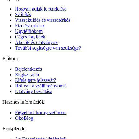
Hogyan adjak le rendelést
Szállítás
Visszaküldés és visszatérítés
Fizetési módok
Ügyfélfiókom
Céges ügyfelek
Akciók és utalványok
További segítségre van szüksége?
Fiókom
Bejelentkezés
Regisztráció
Elfelejtette jelszavát?
Hol van a szállítmányom?
Utalvány beváltása
Hasznos információk
Figyelünk környezetünkre
ÖkoBlog
Ecosplendo