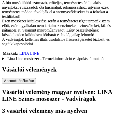
A bio mosódióból származó, erőteljes, természetes felületaktív
anyagokat évszázadok óta használják ruhamosáshoz, ugyanis ezek
természetes módon távolítják el a szennyeződéseket és a foltokat a
textíliákról!
Ezen mosószer kifejlesztése során a természetességet tartották szem
előtt, ezért egyáltalán nem tartalmaz enzimeket, színezékeket, kő- és
pálmaolajat, valamint mikroműanyagot. Lágy összetételének
köszönhetően különösen bőrbarát és biológiailag lebomló.
A vadvirágok kellemes illata csodálatos frissességérzetet biztosít, és
segít kikapcsolódni.
Márkák:
LINA LINE
Lina Line mosószer - Termékinformáció és ápolási útmutató
Vásárlói vélemények
A termék értékelése
Vásárlói vélemény magyar nyelven: LINA
LINE Színes mosószer - Vadvirágok
3 vásárlói vélemény más nyelven