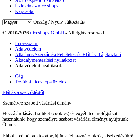
Az Ecosplendo kínálatáról
Üzleteink - nice shops
Kapcsolat
Ország / Nyelv változtatás
© 2010-2026
niceshops GmbH
- All rights reserved.
Impresszum
Adatvédelem
Általános Szerződési Feltételek és Elállási Tájékoztató
Akadálymentesítési nyilatkozat
Adatvédelmi beállítások
Cég
További niceshops üzletek
Elállás a szerződéstől
Személyre szabott vásárlási élmény
Hozzájárulásával sütiket (cookies) és egyéb technológiákat
használunk, hogy személyre szabott vásárlási élményt nyújtsunk
Önnek.
Ebből a célból adatokat gyűjtünk felhasználóinkról, viselkedésükről