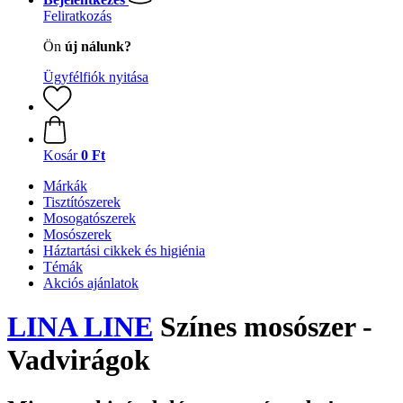
Feliratkozás
Ön
új nálunk?
Ügyfélfiók nyitása
Kosár
0 Ft
Márkák
Tisztítószerek
Mosogatószerek
Mosószerek
Háztartási cikkek és higiénia
Témák
Akciós ajánlatok
LINA LINE
Színes mosószer -
Vadvirágok