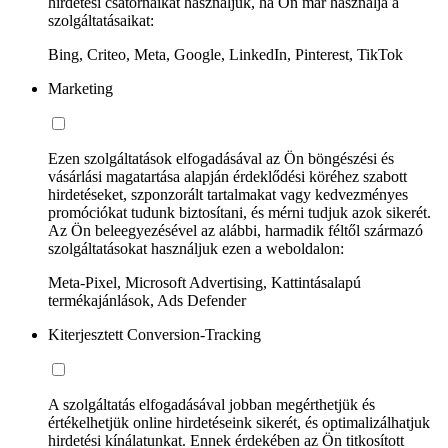
hirdetési csatornáikat használjuk, ha Ön már használja a
szolgáltatásaikat:
Bing, Criteo, Meta, Google, LinkedIn, Pinterest, TikTok
Marketing
Ezen szolgáltatások elfogadásával az Ön böngészési és
vásárlási magatartása alapján érdeklődési köréhez szabott
hirdetéseket, szponzorált tartalmakat vagy kedvezményes
promóciókat tudunk biztosítani, és mérni tudjuk azok sikerét.
Az Ön beleegyezésével az alábbi, harmadik féltől származó
szolgáltatásokat használjuk ezen a weboldalon:
Meta-Pixel, Microsoft Advertising, Kattintásalapú
termékajánlások, Ads Defender
Kiterjesztett Conversion-Tracking
A szolgáltatás elfogadásával jobban megérthetjük és
értékelhetjük online hirdetéseink sikerét, és optimalizálhatjuk
hirdetési kínálatunkat. Ennek érdekében az Ön titkosított