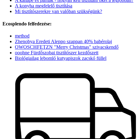
A kanapé és párnák - hogyan kell tisztítani őket a legjobban?
A konyha megfelelő tisztítása
Mi tisztítószerekre van valóban szükségünk?
Ecosplendo felfedezése:
method
Zhenobya Eredeti Aleppo szappan 40% babérolaj
OWOSCHFETZN "Merry Christmas" szivacskendő
ooohne Fürdőszobai tisztítószer kezdőszett
Biológiailag lebomló kutyapiszok zacskó füllel