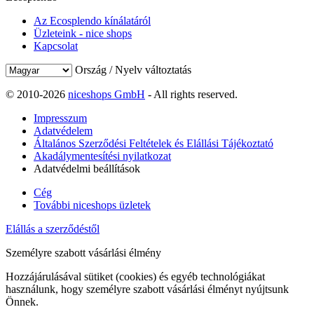
Az Ecosplendo kínálatáról
Üzleteink - nice shops
Kapcsolat
Ország / Nyelv változtatás
© 2010-2026
niceshops GmbH
- All rights reserved.
Impresszum
Adatvédelem
Általános Szerződési Feltételek és Elállási Tájékoztató
Akadálymentesítési nyilatkozat
Adatvédelmi beállítások
Cég
További niceshops üzletek
Elállás a szerződéstől
Személyre szabott vásárlási élmény
Hozzájárulásával sütiket (cookies) és egyéb technológiákat
használunk, hogy személyre szabott vásárlási élményt nyújtsunk
Önnek.