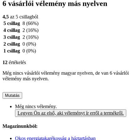
6 vásárlói vélemény más nyelven
4,5
az 5 csillagból
5 csillag
8
(66%)
4 csillag
2
(16%)
3 csillag
2
(16%)
2 csillag
0
(0%)
1 csillag
0
(0%)
12
értékelés
Még nincs vásárlói vélemény magyar nyelven, de van 6 vásárlói
vélemény más nyelven.
Mutatás
Még nincs vélemény.
Legyen Ön az első, aki véleményt ír erről a termékről.
Magazinunkból:
Okos energiatakarékosság a háztartásban