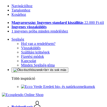
Navigációhoz
Tartalomhoz
Kosárhoz
Magyarország: Ingyenes standard kiszállítás
22.000 Ft-tól
Ingyenes visszaküldés
1 ingyenes próba minden rendeléshez
Segítség
Hol van a rendelésem?
Visszaküldés
Szállítási költségek
Fizetési módok
Kapcsolat
Minden Segítség-téma
Több inspiráció
Eredeti bio- és natúrkozmeikumok
Bejelentkezés