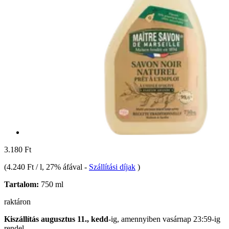
3.180 Ft
(
4.240 Ft / l
, 27% áfával
-
Szállítási díjak
)
Tartalom:
750 ml
raktáron
Kiszállítás augusztus 11., kedd
-ig, amennyiben
vasárnap 23:59-ig
rendel.