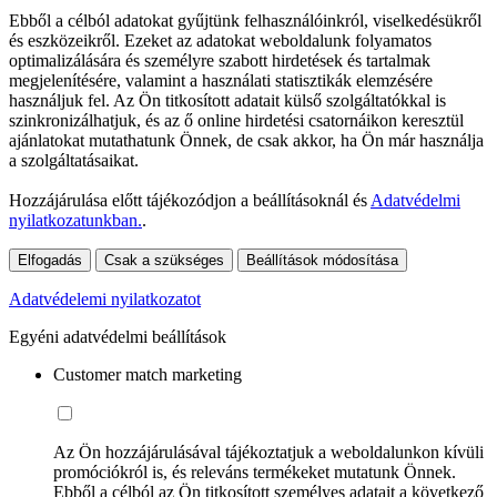
Ebből a célból adatokat gyűjtünk felhasználóinkról, viselkedésükről
és eszközeikről. Ezeket az adatokat weboldalunk folyamatos
optimalizálására és személyre szabott hirdetések és tartalmak
megjelenítésére, valamint a használati statisztikák elemzésére
használjuk fel. Az Ön titkosított adatait külső szolgáltatókkal is
szinkronizálhatjuk, és az ő online hirdetési csatornáikon keresztül
ajánlatokat mutathatunk Önnek, de csak akkor, ha Ön már használja
a szolgáltatásaikat.
Hozzájárulása előtt tájékozódjon a beállításoknál és
Adatvédelmi
nyilatkozatunkban.
.
Elfogadás
Csak a szükséges
Beállítások módosítása
Adatvédelemi nyilatkozatot
Egyéni adatvédelmi beállítások
Customer match marketing
Az Ön hozzájárulásával tájékoztatjuk a weboldalunkon kívüli
promóciókról is, és releváns termékeket mutatunk Önnek.
Ebből a célból az Ön titkosított személyes adatait a következő