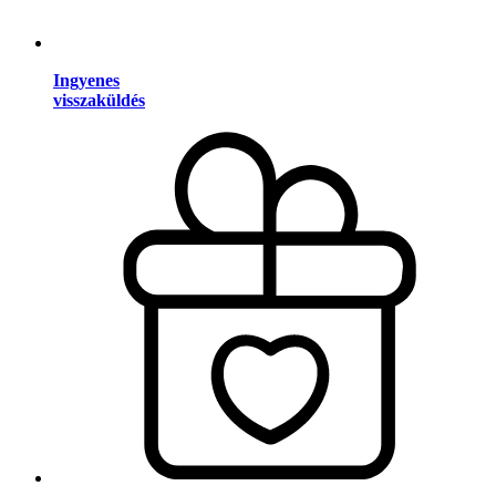
Ingyenes
visszaküldés