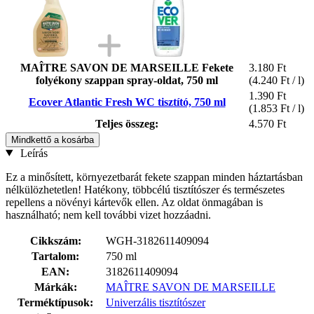
MAÎTRE SAVON DE MARSEILLE Fekete
3.180 Ft
folyékony szappan spray-oldat, 750 ml
(4.240 Ft / l)
1.390 Ft
Ecover Atlantic Fresh WC tisztító, 750 ml
(1.853 Ft / l)
Teljes összeg:
4.570 Ft
Mindkettő a kosárba
Leírás
Ez a minősített, környezetbarát fekete szappan minden háztartásban
nélkülözhetetlen! Hatékony, többcélú tisztítószer és természetes
repellens a növényi kártevők ellen. Az oldat önmagában is
használható; nem kell további vizet hozzáadni.
Cikkszám:
WGH-3182611409094
Tartalom:
750 ml
EAN:
3182611409094
Márkák:
MAÎTRE SAVON DE MARSEILLE
Terméktípusok:
Univerzális tisztítószer