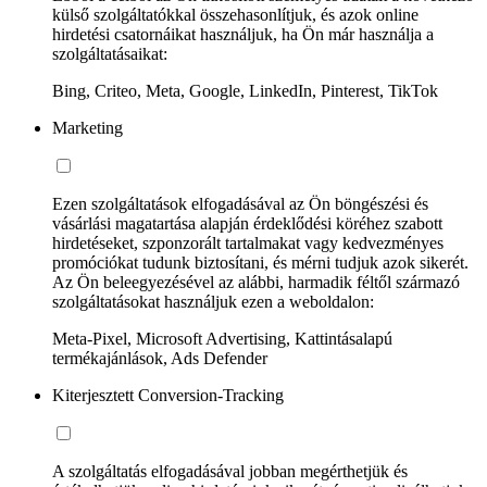
külső szolgáltatókkal összehasonlítjuk, és azok online
hirdetési csatornáikat használjuk, ha Ön már használja a
szolgáltatásaikat:
Bing, Criteo, Meta, Google, LinkedIn, Pinterest, TikTok
Marketing
Ezen szolgáltatások elfogadásával az Ön böngészési és
vásárlási magatartása alapján érdeklődési köréhez szabott
hirdetéseket, szponzorált tartalmakat vagy kedvezményes
promóciókat tudunk biztosítani, és mérni tudjuk azok sikerét.
Az Ön beleegyezésével az alábbi, harmadik féltől származó
szolgáltatásokat használjuk ezen a weboldalon:
Meta-Pixel, Microsoft Advertising, Kattintásalapú
termékajánlások, Ads Defender
Kiterjesztett Conversion-Tracking
A szolgáltatás elfogadásával jobban megérthetjük és