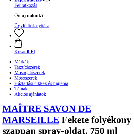
Feliratkozás
Ön
új nálunk?
Ügyfélfiók nyitása
Kosár
0 Ft
Márkák
Tisztítószerek
Mosogatószerek
Mosószerek
Háztartási cikkek és higiénia
Témák
Akciós ajánlatok
MAÎTRE SAVON DE
MARSEILLE
Fekete folyékony
szappan spray-oldat, 750 ml