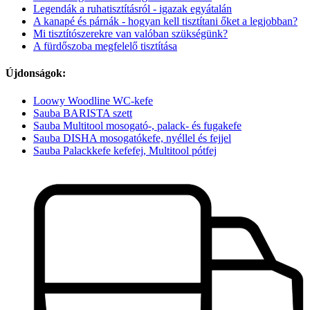
Legendák a ruhatisztításról - igazak egyátalán
A kanapé és párnák - hogyan kell tisztítani őket a legjobban?
Mi tisztítószerekre van valóban szükségünk?
A fürdőszoba megfelelő tisztítása
Újdonságok:
Loowy Woodline WC-kefe
Sauba BARISTA szett
Sauba Multitool mosogató-, palack- és fugakefe
Sauba DISHA mosogatókefe, nyéllel és fejjel
Sauba Palackkefe kefefej, Multitool pótfej