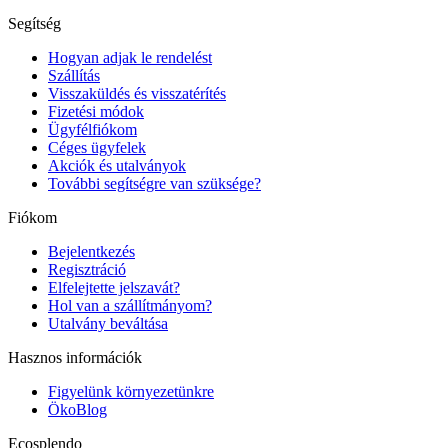
Segítség
Hogyan adjak le rendelést
Szállítás
Visszaküldés és visszatérítés
Fizetési módok
Ügyfélfiókom
Céges ügyfelek
Akciók és utalványok
További segítségre van szüksége?
Fiókom
Bejelentkezés
Regisztráció
Elfelejtette jelszavát?
Hol van a szállítmányom?
Utalvány beváltása
Hasznos információk
Figyelünk környezetünkre
ÖkoBlog
Ecosplendo