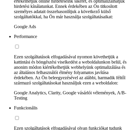
értékelhetjük online hirdetéseink sikerét, és optimalizálhatjuk
hirdetési kínálatunkat. Ennek érdekében az Ön titkosított
személyes adatait összehasonlítjuk a következő külső
szolgáltatókkal, ha Ön már használja szolgáltatásaikat:
Google Ads
Performance
Ezen szolgáltatások elfogadásával nyomon követhetjük a
kattintási és böngészési viselkedést a weboldalunkon belül, és
anonim módon kiértékelhetjük webhelyünk optimalizálása és
az általános felhasználói élmény folyamatos javítása
érdekében. Az Ön beleegyezésével az alábbi, harmadik féltől
származó szolgáltatásokat használjuk ezen a weboldalon:
Google Analytics, Clarity, Google vásárlói vélemények, A/B-
Testing
Funkcionális
Ezen szolgáltatások elfogadásával olyan funkciókat tudunk