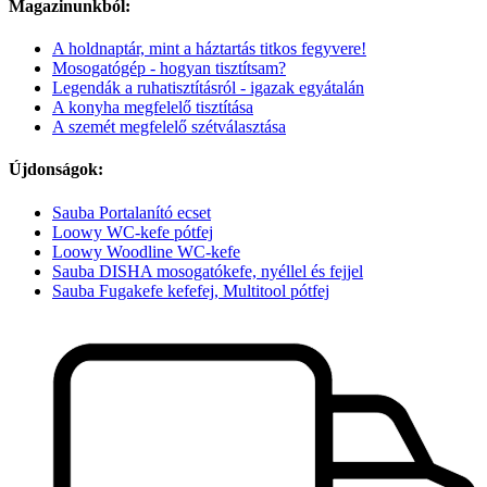
Magazinunkból:
A holdnaptár, mint a háztartás titkos fegyvere!
Mosogatógép - hogyan tisztítsam?
Legendák a ruhatisztításról - igazak egyátalán
A konyha megfelelő tisztítása
A szemét megfelelő szétválasztása
Újdonságok:
Sauba Portalanító ecset
Loowy WC-kefe pótfej
Loowy Woodline WC-kefe
Sauba DISHA mosogatókefe, nyéllel és fejjel
Sauba Fugakefe kefefej, Multitool pótfej