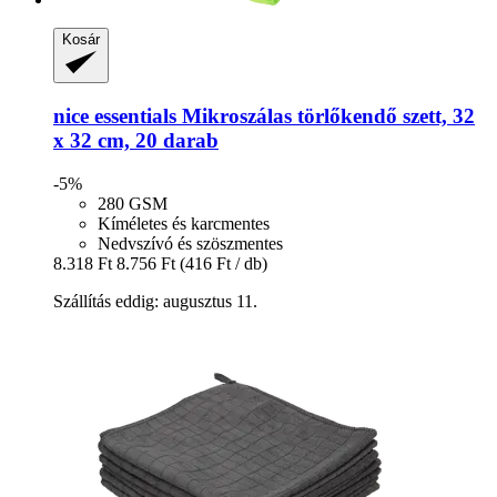
Kosár
nice essentials
Mikroszálas törlőkendő szett, 32
x 32 cm, 20 darab
-5%
280 GSM
Kíméletes és karcmentes
Nedvszívó és szöszmentes
8.318 Ft
8.756 Ft
(416 Ft / db)
Szállítás eddig: augusztus 11.