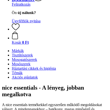
Feliratkozás
Ön
új nálunk?
Ügyfélfiók nyitása
Kosár
0 Ft
Márkák
Tisztítószerek
Mosogatószerek
Mosószerek
Háztartási cikkek és higiénia
Témák
Akciós ajánlatok
nice essentials - A lényeg, jobban
megalkotva
A nice essentials termékekkel egyszerűen működő megoldásokat
választ. A mindennapokhoz – hatékony, magas minőségű és