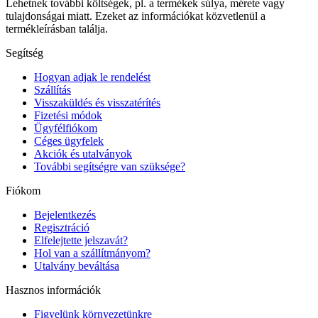
Lehetnek további költségek, pl. a termékek súlya, mérete vagy
tulajdonságai miatt. Ezeket az információkat közvetlenül a
termékleírásban találja.
Segítség
Hogyan adjak le rendelést
Szállítás
Visszaküldés és visszatérítés
Fizetési módok
Ügyfélfiókom
Céges ügyfelek
Akciók és utalványok
További segítségre van szüksége?
Fiókom
Bejelentkezés
Regisztráció
Elfelejtette jelszavát?
Hol van a szállítmányom?
Utalvány beváltása
Hasznos információk
Figyelünk környezetünkre