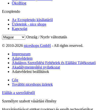
ÖkoBlog
Ecosplendo
Az Ecosplendo kínálatáról
Üzleteink - nice shops
Kapcsolat
Ország / Nyelv változtatás
© 2010-2026
niceshops GmbH
- All rights reserved.
Impresszum
Adatvédelem
Általános Szerződési Feltételek és Elállási Tájékoztató
Akadálymentesítési nyilatkozat
Adatvédelmi beállítások
Cég
További niceshops üzletek
Elállás a szerződéstől
Személyre szabott vásárlási élmény
Hozzájárulásával sütiket (cookies) és egyéb technológiákat