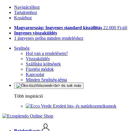
Navigációhoz
Tartalomhoz
Kosárhoz
Magyarország: Ingyenes standard kiszállítás
22.000 Ft-tól
Ingyenes visszaküldés
1 ingyenes próba minden rendeléshez
Segítség
Hol van a rendelésem?
Visszaküldés
Szállítási költségek
Fizetési módok
Kapcsolat
Minden Segítség-téma
Több inspiráció
Eredeti bio- és natúrkozmeikumok
Bejelentkezés