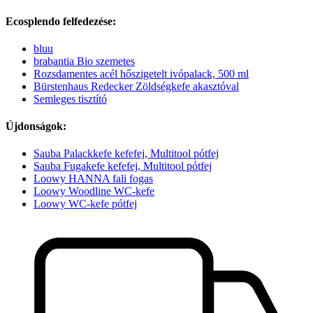
Ecosplendo felfedezése:
bluu
brabantia Bio szemetes
Rozsdamentes acél hőszigetelt ivópalack, 500 ml
Bürstenhaus Redecker Zöldségkefe akasztóval
Semleges tisztító
Újdonságok:
Sauba Palackkefe kefefej, Multitool pótfej
Sauba Fugakefe kefefej, Multitool pótfej
Loowy HANNA fali fogas
Loowy Woodline WC-kefe
Loowy WC-kefe pótfej