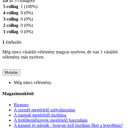
5,0
az 5 csillagból
5 csillag
1
(100%)
4 csillag
0
(0%)
3 csillag
0
(0%)
2 csillag
0
(0%)
1 csillag
0
(0%)
1
értékelés
Még nincs vásárlói vélemény magyar nyelven, de van 1 vásárlói
vélemény más nyelven.
Mutatás
Még nincs vélemény.
Magazinunkból:
Biopuro
A szemét megfelelő szétválasztása
A nappali megfelelő tisztítása
A fertőtlenítőszerek megfelelő használata
A kanapé és párnák - hogyan kell tisztítani őket a legjobban?