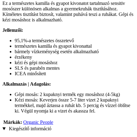
Ez a természetes kamilla és gyapot kivonatot tartalmazó sensitiv
mosószer különösen alkalmas a gyermekruhák tisztításához.
Kíméletes tisztítást biztosít, valamint puhává teszi a ruhákat. Gépi és
kézi mosáshoz is alkalmazható.
Jellemzői:
95,1%-a természetes összetevő
természetes kamilla és gyapot kivonattal
bármely vízkeménység esetén alkalmazható
érzékeny
kézi és gépi mosáshoz
SLS és parabén mentes
ICEA minősített
Alkalmazás | Adagolás:
Gépi mosás: 2 kupaknyi termék egy mosáshoz (4-5kg)
Kézi mosás: Keverjen össze 5-7 liter vizet 2 kupaknyi
termékkel, majd áztassa a ruhát kb. 5 percig és vízzel öblítse
ki. Végül nyomja ki a vizet és akassza fel.
Márkák:
Organic People
Kiegészítő információ