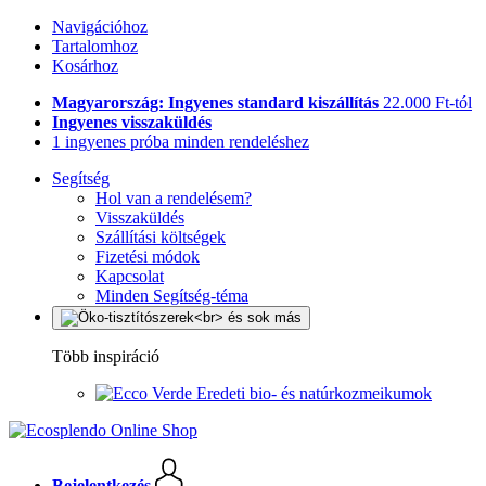
Navigációhoz
Tartalomhoz
Kosárhoz
Magyarország: Ingyenes standard kiszállítás
22.000 Ft-tól
Ingyenes visszaküldés
1 ingyenes próba minden rendeléshez
Segítség
Hol van a rendelésem?
Visszaküldés
Szállítási költségek
Fizetési módok
Kapcsolat
Minden Segítség-téma
Több inspiráció
Eredeti bio- és natúrkozmeikumok
Bejelentkezés