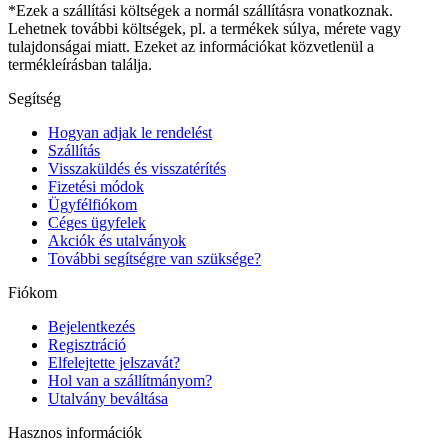
*Ezek a szállítási költségek a normál szállításra vonatkoznak.
Lehetnek további költségek, pl. a termékek súlya, mérete vagy
tulajdonságai miatt. Ezeket az információkat közvetlenül a
termékleírásban találja.
Segítség
Hogyan adjak le rendelést
Szállítás
Visszaküldés és visszatérítés
Fizetési módok
Ügyfélfiókom
Céges ügyfelek
Akciók és utalványok
További segítségre van szüksége?
Fiókom
Bejelentkezés
Regisztráció
Elfelejtette jelszavát?
Hol van a szállítmányom?
Utalvány beváltása
Hasznos információk