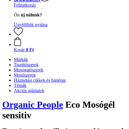
Feliratkozás
Ön
új nálunk?
Ügyfélfiók nyitása
Kosár
0 Ft
Márkák
Tisztítószerek
Mosogatószerek
Mosószerek
Háztartási cikkek és higiénia
Témák
Akciós ajánlatok
Organic People
Eco Mosógél
sensitiv