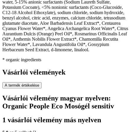
water, 5-15% anionic surfactants (Sodium Laureth Sulfate,
Potassium Cocoate), <5% nonionic surfactants (Сoco-Glucoside,
C12-18 Alcohol Ethoxylate), sodium chloride, sodium hydroxide,
benzyl alcohol, citric acid, enzymes, calcium chloride, tetrasodium
glutamate diacetate, Aloe Barbadensis Leaf Extract*, Centaurea
Cyanus Flower Water*, Angelica Archangelica Root Water*, Citrus
Aurantium Dulcis (Orange) Peel Oil*, Rosmarinus Officinalis Leaf
Oil*, Anthemis Nobilis Flower Extract*, Chamomilla Recutita
Flower Water*, Lavandula Angustifolia Oil*, Gossypium
Herbaceum Seed Extract, d-limonene, linalool.
* organic ingredients
Vásárlói vélemények
A termék értékelése
Vásárlói vélemény magyar nyelven:
Organic People Eco Mosógél sensitiv
1 vásárlói vélemény más nyelven