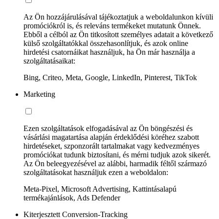
Az Ön hozzájárulásával tájékoztatjuk a weboldalunkon kívüli
promóciókról is, és releváns termékeket mutatunk Önnek.
Ebből a célból az Ön titkosított személyes adatait a következő
külső szolgáltatókkal összehasonlítjuk, és azok online
hirdetési csatornáikat használjuk, ha Ön már használja a
szolgáltatásaikat:
Bing, Criteo, Meta, Google, LinkedIn, Pinterest, TikTok
Marketing
Ezen szolgáltatások elfogadásával az Ön böngészési és
vásárlási magatartása alapján érdeklődési köréhez szabott
hirdetéseket, szponzorált tartalmakat vagy kedvezményes
promóciókat tudunk biztosítani, és mérni tudjuk azok sikerét.
Az Ön beleegyezésével az alábbi, harmadik féltől származó
szolgáltatásokat használjuk ezen a weboldalon:
Meta-Pixel, Microsoft Advertising, Kattintásalapú
termékajánlások, Ads Defender
Kiterjesztett Conversion-Tracking