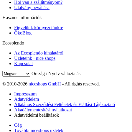
Hol van a szállítmányom?
Utalvány beváltása
Hasznos információk
Figyelünk környezetünkre
ÖkoBlog
Ecosplendo
Az Ecosplendo kínálatáról
Üzleteink - nice shops
Kapcsolat
Ország / Nyelv változtatás
© 2010-2026
niceshops GmbH
- All rights reserved.
Impresszum
Adatvédelem
Általános Szerződési Feltételek és Elállási Tájékoztató
Akadálymentesítési nyilatkozat
Adatvédelmi beállítások
Cég
További niceshops üzletek