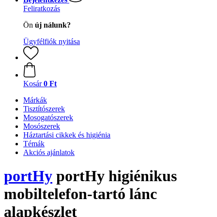
Feliratkozás
Ön
új nálunk?
Ügyfélfiók nyitása
Kosár
0 Ft
Márkák
Tisztítószerek
Mosogatószerek
Mosószerek
Háztartási cikkek és higiénia
Témák
Akciós ajánlatok
portHy
portHy higiénikus
mobiltelefon-tartó lánc
alapkészlet