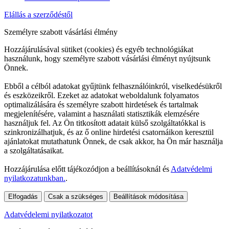
Elállás a szerződéstől
Személyre szabott vásárlási élmény
Hozzájárulásával sütiket (cookies) és egyéb technológiákat
használunk, hogy személyre szabott vásárlási élményt nyújtsunk
Önnek.
Ebből a célból adatokat gyűjtünk felhasználóinkról, viselkedésükről
és eszközeikről. Ezeket az adatokat weboldalunk folyamatos
optimalizálására és személyre szabott hirdetések és tartalmak
megjelenítésére, valamint a használati statisztikák elemzésére
használjuk fel. Az Ön titkosított adatait külső szolgáltatókkal is
szinkronizálhatjuk, és az ő online hirdetési csatornáikon keresztül
ajánlatokat mutathatunk Önnek, de csak akkor, ha Ön már használja
a szolgáltatásaikat.
Hozzájárulása előtt tájékozódjon a beállításoknál és
Adatvédelmi
nyilatkozatunkban.
.
Elfogadás
Csak a szükséges
Beállítások módosítása
Adatvédelemi nyilatkozatot