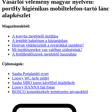
Vásárlói vélemény magyar nyelven:
portHy higiénikus mobiltelefon-tartó lánc
alapkészlet
Magazinunkból:
A konyha megfelelő tisztítása
A legtöbb baktérium a háztartásban
Hogyan védekezzünk a rovarokkal szemben?
Mi tisztítószerekre van valóban szükségünk?
A fertőtlenítőszerek megfelelő használata
Újdonságok:
Sauba Portalanító ecset
Loowy WC-kefe pótfej
Sauba SIBO karos kávéfőző tisztítókefe
Loowy HANNA fali fogas
BOSCO konnektorkefe természetes anyagokból