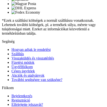
*Ezek a szállítási költségek a normál szállításra vonatkoznak.
Lehetnek további költségek, pl. a termékek súlya, mérete vagy
tulajdonságai miatt. Ezeket az információkat közvetlenül a
termékleírásban találja.
Segítség
Hogyan adjak le rendelést
Szállítás
Visszaküldés és visszatérítés
Fizetési módok
Ügyfélfiókom
Céges ügyfelek
Akciók és utalványok
További segítségre van szüksége?
Fiókom
Bejelentkezés
Regisztráció
Elfelejtette jelszavát?