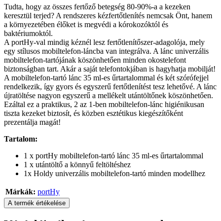
Tudta, hogy az összes fertőző betegség 80-90%-a a kezeken
keresztül terjed? A rendszeres kézfertőtlenítés nemcsak Önt, hanem
a környezetében élőket is megvédi a kórokozóktól és
baktériumoktól.
A portHy-val mindig kéznél lesz fertőtlenítőszer-adagolója, mely
egy stílusos mobiltelefon-láncba van integrálva. A lánc univerzális
mobiltelefon-tartójának köszönhetően minden okostelefont
biztonságban tart. Akár a saját telefontokjában is hagyhatja mobilját!
A mobiltelefon-tartó lánc 35 ml-es űrtartalommal és két szórófejjel
rendelkezik, így gyors és egyszerű fertőtlenítést tesz lehetővé. A lánc
újratöltése nagyon egyszerű a mellékelt utántöltőnek köszönhetően.
Ezáltal ez a praktikus, 2 az 1-ben mobiltelefon-lánc higiénikusan
tiszta kezeket biztosít, és közben esztétikus kiegészítőként
prezentálja magát!
Tartalom:
1 x portHy mobiltelefon-tartó lánc 35 ml-es űrtartalommal
1 x utántöltő a könnyű feltöltéshez
1x Holdy univerzális mobiltelefon-tartó minden modellhez
Márkák:
portHy
A termék értékelése