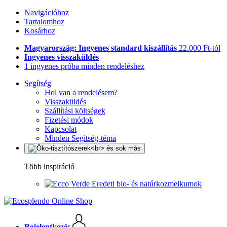
Navigációhoz
Tartalomhoz
Kosárhoz
Magyarország: Ingyenes standard kiszállítás
22.000 Ft-tól
Ingyenes visszaküldés
1 ingyenes próba minden rendeléshez
Segítség
Hol van a rendelésem?
Visszaküldés
Szállítási költségek
Fizetési módok
Kapcsolat
Minden Segítség-téma
Több inspiráció
Eredeti bio- és natúrkozmeikumok
Bejelentkezés