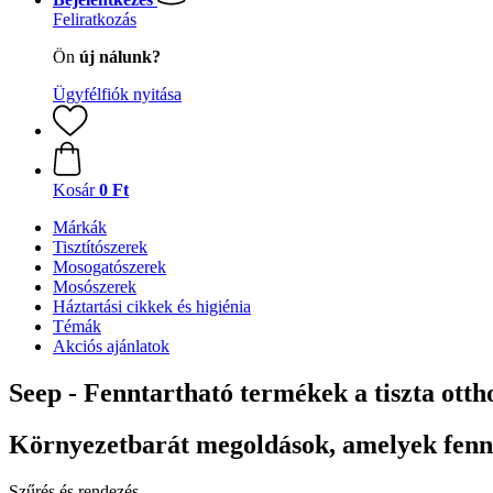
Feliratkozás
Ön
új nálunk?
Ügyfélfiók nyitása
Kosár
0 Ft
Márkák
Tisztítószerek
Mosogatószerek
Mosószerek
Háztartási cikkek és higiénia
Témák
Akciós ajánlatok
Seep - Fenntartható termékek a tiszta otth
Környezetbarát megoldások, amelyek fenn
Szűrés és rendezés