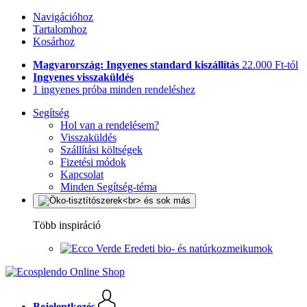
Navigációhoz
Tartalomhoz
Kosárhoz
Magyarország: Ingyenes standard kiszállítás
22.000 Ft-tól
Ingyenes visszaküldés
1 ingyenes próba minden rendeléshez
Segítség
Hol van a rendelésem?
Visszaküldés
Szállítási költségek
Fizetési módok
Kapcsolat
Minden Segítség-téma
Több inspiráció
Eredeti bio- és natúrkozmeikumok
Bejelentkezés