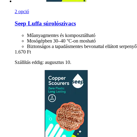
2 opció
Seep
Luffa súrolószivacs
Műanyagmentes és komposztálható
Mosógépben 30–40 °C-on mosható
Biztonságos a tapadásmentes bevonattal ellátott serpeny
1.670 Ft
Szállítás eddig: augusztus 10.