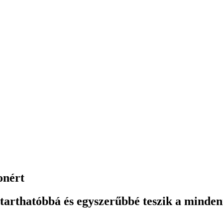
onért
tarthatóbbá és egyszerűbbé teszik a minde