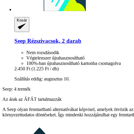
Kosár
Seep
Rézszivacsok, 2 darab
Nem rozsdásodik
Végtelenszer újrahasznosítható
100%-ban újrahasznosítható kartonba csomagolva
2.450 Ft
(1.225 Ft / db)
Szállítás eddig: augusztus 10.
Seep: 4 termék
Az árak az ÁFÁT tartalmazzák
A Seep olyan fenntartható alternatívákat képvisel, amelyek ötvözik az
környezettudatos döntéseket. Így mindenki hozzájárulhat egy fenntar