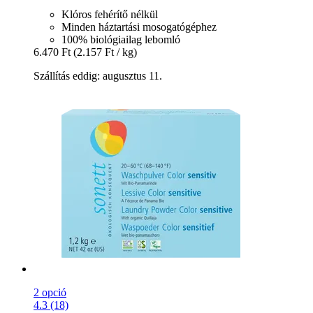
Klóros fehérítő nélkül
Minden háztartási mosogatógéphez
100% biológiailag lebomló
6.470 Ft
(2.157 Ft / kg)
Szállítás eddig: augusztus 11.
2 opció
4.3 (18)