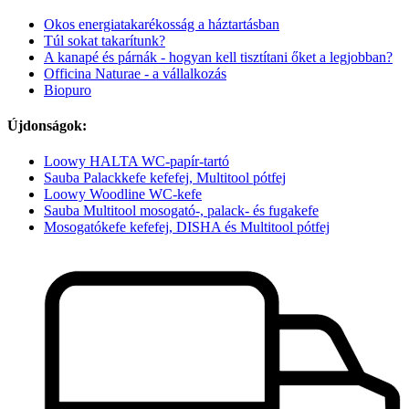
Okos energiatakarékosság a háztartásban
Túl sokat takarítunk?
A kanapé és párnák - hogyan kell tisztítani őket a legjobban?
Officina Naturae - a vállalkozás
Biopuro
Újdonságok:
Loowy HALTA WC-papír-tartó
Sauba Palackkefe kefefej, Multitool pótfej
Loowy Woodline WC-kefe
Sauba Multitool mosogató-, palack- és fugakefe
Mosogatókefe kefefej, DISHA és Multitool pótfej