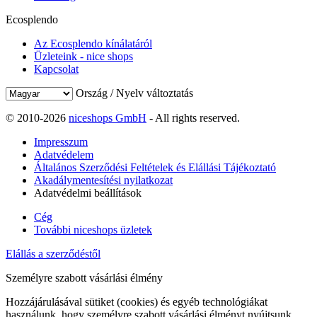
Ecosplendo
Az Ecosplendo kínálatáról
Üzleteink - nice shops
Kapcsolat
Ország / Nyelv változtatás
© 2010-2026
niceshops GmbH
- All rights reserved.
Impresszum
Adatvédelem
Általános Szerződési Feltételek és Elállási Tájékoztató
Akadálymentesítési nyilatkozat
Adatvédelmi beállítások
Cég
További niceshops üzletek
Elállás a szerződéstől
Személyre szabott vásárlási élmény
Hozzájárulásával sütiket (cookies) és egyéb technológiákat
használunk, hogy személyre szabott vásárlási élményt nyújtsunk