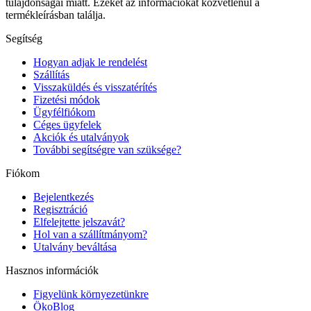
tulajdonságai miatt. Ezeket az információkat közvetlenül a
termékleírásban találja.
Segítség
Hogyan adjak le rendelést
Szállítás
Visszaküldés és visszatérítés
Fizetési módok
Ügyfélfiókom
Céges ügyfelek
Akciók és utalványok
További segítségre van szüksége?
Fiókom
Bejelentkezés
Regisztráció
Elfelejtette jelszavát?
Hol van a szállítmányom?
Utalvány beváltása
Hasznos információk
Figyelünk környezetünkre
ÖkoBlog