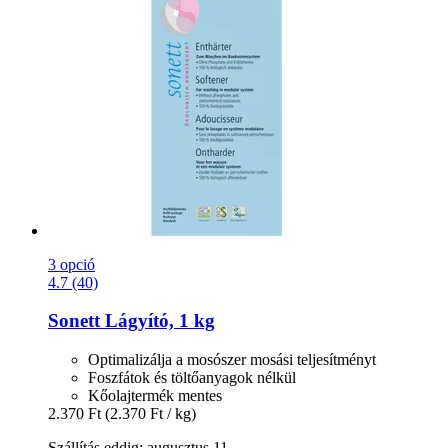
3 opció
4.7 (40)
Sonett
Lágyító, 1 kg
Optimalizálja a mosószer mosási teljesítményt
Foszfátok és töltőanyagok nélkül
Kőolajtermék mentes
2.370 Ft
(2.370 Ft / kg)
Szállítás eddig: augusztus 11.