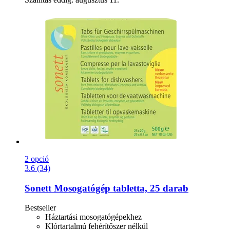
2 opció
3.6 (34)
Sonett
Mosogatógép tabletta, 25 darab
Bestseller
Háztartási mosogatógépekhez
Klórtartalmú fehérítőszer nélkül