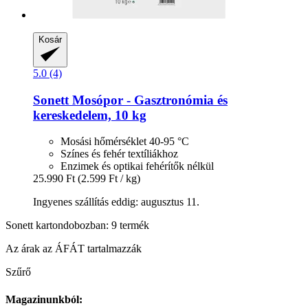
Kosár
5.0 (4)
Sonett
Mosópor -​ Gasztronómia és
kereskedelem, 10 kg
Mosási hőmérséklet 40-95 °C
Színes és fehér textíliákhoz
Enzimek és optikai fehérítők nélkül
25.990 Ft
(2.599 Ft / kg)
Ingyenes szállítás eddig: augusztus 11.
Sonett kartondobozban: 9 termék
Az árak az ÁFÁT tartalmazzák
Szűrő
Magazinunkból: