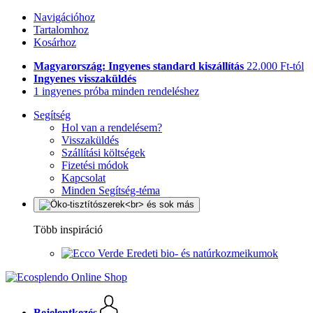
Navigációhoz
Tartalomhoz
Kosárhoz
Magyarország: Ingyenes standard kiszállítás
22.000 Ft-tól
Ingyenes visszaküldés
1 ingyenes próba minden rendeléshez
Segítség
Hol van a rendelésem?
Visszaküldés
Szállítási költségek
Fizetési módok
Kapcsolat
Minden Segítség-téma
Több inspiráció
Eredeti bio- és natúrkozmeikumok
Bejelentkezés