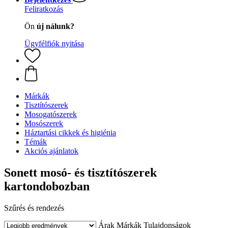
Feliratkozás
Ön
új nálunk?
Ügyfélfiók nyitása
Márkák
Tisztítószerek
Mosogatószerek
Mosószerek
Háztartási cikkek és higiénia
Témák
Akciós ajánlatok
Sonett mosó- és tisztítószerek
kartondobozban
Szűrés és rendezés
Árak
Márkák
Tulajdonságok