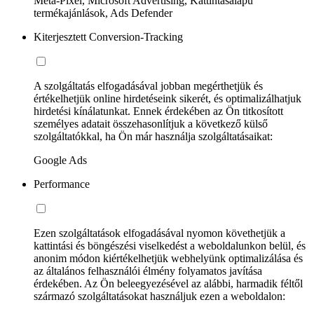
Meta-Pixel, Microsoft Advertising, Kattintásalapú
termékajánlások, Ads Defender
Kiterjesztett Conversion-Tracking
A szolgáltatás elfogadásával jobban megérthetjük és
értékelhetjük online hirdetéseink sikerét, és optimalizálhatjuk
hirdetési kínálatunkat. Ennek érdekében az Ön titkosított
személyes adatait összehasonlítjuk a következő külső
szolgáltatókkal, ha Ön már használja szolgáltatásaikat:
Google Ads
Performance
Ezen szolgáltatások elfogadásával nyomon követhetjük a
kattintási és böngészési viselkedést a weboldalunkon belül, és
anonim módon kiértékelhetjük webhelyünk optimalizálása és
az általános felhasználói élmény folyamatos javítása
érdekében. Az Ön beleegyezésével az alábbi, harmadik féltől
származó szolgáltatásokat használjuk ezen a weboldalon: