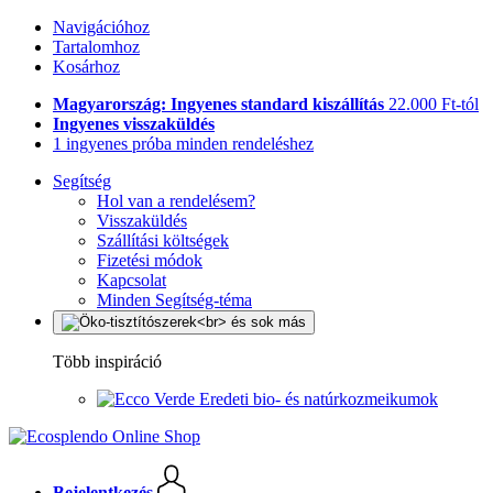
Navigációhoz
Tartalomhoz
Kosárhoz
Magyarország: Ingyenes standard kiszállítás
22.000 Ft-tól
Ingyenes visszaküldés
1 ingyenes próba minden rendeléshez
Segítség
Hol van a rendelésem?
Visszaküldés
Szállítási költségek
Fizetési módok
Kapcsolat
Minden Segítség-téma
Több inspiráció
Eredeti bio- és natúrkozmeikumok
Bejelentkezés