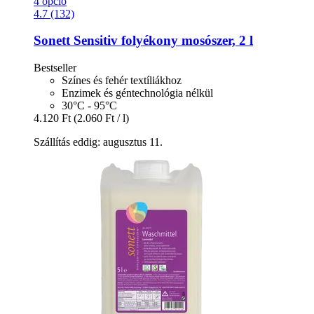
4 opció
4.7 (132)
Sonett
Sensitiv folyékony mosószer, 2 l
Bestseller
Színes és fehér textíliákhoz
Enzimek és géntechnológia nélkül
30°C - 95°C
4.120 Ft
(2.060 Ft / l)
Szállítás eddig: augusztus 11.