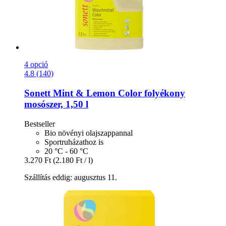
4 opció
4.8 (140)
Sonett
Mint & Lemon Color folyékony
mosószer, 1,50 l
Bestseller
Bio növényi olajszappannal
Sportruházathoz is
20 °C - 60 °C
3.270 Ft
(2.180 Ft / l)
Szállítás eddig: augusztus 11.