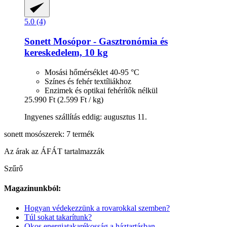
5.0 (4)
Sonett
Mosópor -​ Gasztronómia és
kereskedelem, 10 kg
Mosási hőmérséklet 40-95 °C
Színes és fehér textíliákhoz
Enzimek és optikai fehérítők nélkül
25.990 Ft
(2.599 Ft / kg)
Ingyenes szállítás eddig: augusztus 11.
sonett mosószerek: 7 termék
Az árak az ÁFÁT tartalmazzák
Szűrő
Magazinunkból:
Hogyan védekezzünk a rovarokkal szemben?
Túl sokat takarítunk?
Okos energiatakarékosság a háztartásban