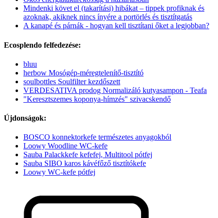
Mindenki követ el (takarítási) hibákat – tippek profiknak és
azoknak, akiknek nincs ínyére a portörlés és tisztítgatás
A kanapé és párnák - hogyan kell tisztítani őket a legjobban?
Ecosplendo felfedezése:
bluu
herbow Mosógép-méregtelenítő-tisztító
soulbottles Soulfilter kezdőszett
VERDESATIVA prodog Normalizáló kutyasampon - Teafa
"Keresztszemes koponya-hímzés" szivacskendő
Újdonságok:
BOSCO konnektorkefe természetes anyagokból
Loowy Woodline WC-kefe
Sauba Palackkefe kefefej, Multitool pótfej
Sauba SIBO karos kávéfőző tisztítókefe
Loowy WC-kefe pótfej