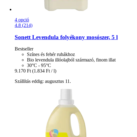
4 opció
4.8 (214)
Sonett
Levendula folyékony mosószer, 5 l
Bestseller
Színes és fehér ruhákhoz
Bio levendula illóolajból származó, finom illat
30°C - 95°C
9.170 Ft
(1.834 Ft / l)
Szállítás eddig: augusztus 11.