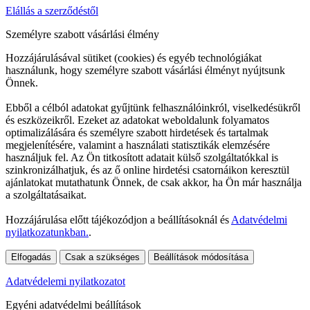
Elállás a szerződéstől
Személyre szabott vásárlási élmény
Hozzájárulásával sütiket (cookies) és egyéb technológiákat
használunk, hogy személyre szabott vásárlási élményt nyújtsunk
Önnek.
Ebből a célból adatokat gyűjtünk felhasználóinkról, viselkedésükről
és eszközeikről. Ezeket az adatokat weboldalunk folyamatos
optimalizálására és személyre szabott hirdetések és tartalmak
megjelenítésére, valamint a használati statisztikák elemzésére
használjuk fel. Az Ön titkosított adatait külső szolgáltatókkal is
szinkronizálhatjuk, és az ő online hirdetési csatornáikon keresztül
ajánlatokat mutathatunk Önnek, de csak akkor, ha Ön már használja
a szolgáltatásaikat.
Hozzájárulása előtt tájékozódjon a beállításoknál és
Adatvédelmi
nyilatkozatunkban.
.
Elfogadás
Csak a szükséges
Beállítások módosítása
Adatvédelemi nyilatkozatot
Egyéni adatvédelmi beállítások