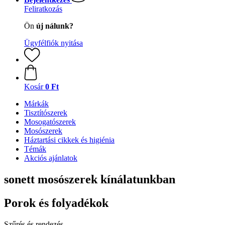
Feliratkozás
Ön
új nálunk?
Ügyfélfiók nyitása
Kosár
0 Ft
Márkák
Tisztítószerek
Mosogatószerek
Mosószerek
Háztartási cikkek és higiénia
Témák
Akciós ajánlatok
sonett mosószerek kínálatunkban
Porok és folyadékok
Szűrés és rendezés