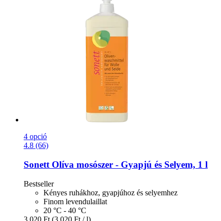
4 opció
4.8 (66)
Sonett
Olíva mosószer -​ Gyapjú és Selyem, 1 l
Bestseller
Kényes ruhákhoz, gyapjúhoz és selyemhez
Finom levendulaillat
20 °C - 40 °C
3.020 Ft
(3.020 Ft / l)