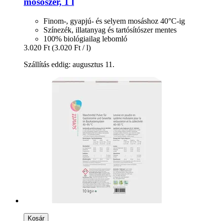
mosószer, 1 l
Finom-, gyapjú- és selyem mosáshoz 40°C-ig
Színezék, illatanyag és tartósítószer mentes
100% biológiailag lebomló
3.020 Ft
(3.020 Ft / l)
Szállítás eddig: augusztus 11.
Kosár