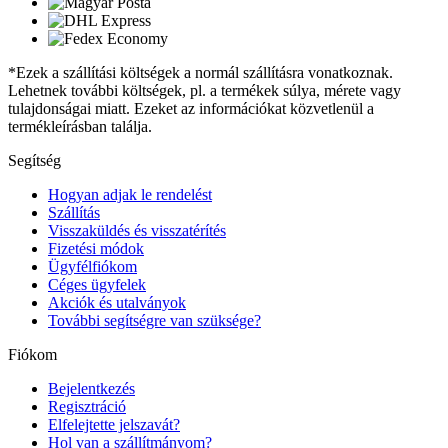
*Ezek a szállítási költségek a normál szállításra vonatkoznak.
Lehetnek további költségek, pl. a termékek súlya, mérete vagy
tulajdonságai miatt. Ezeket az információkat közvetlenül a
termékleírásban találja.
Segítség
Hogyan adjak le rendelést
Szállítás
Visszaküldés és visszatérítés
Fizetési módok
Ügyfélfiókom
Céges ügyfelek
Akciók és utalványok
További segítségre van szüksége?
Fiókom
Bejelentkezés
Regisztráció
Elfelejtette jelszavát?
Hol van a szállítmányom?