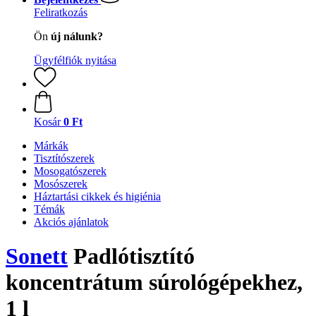
Feliratkozás
Ön
új nálunk?
Ügyfélfiók nyitása
Kosár
0 Ft
Márkák
Tisztítószerek
Mosogatószerek
Mosószerek
Háztartási cikkek és higiénia
Témák
Akciós ajánlatok
Sonett
Padlótisztító
koncentrátum súrológépekhez,
1 l