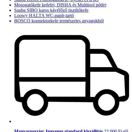
Mosogatókefe kefefej, DISHA és Multitool pótfej
Sauba SIBO karos kávéfőző tisztítókefe
Loowy HALTA WC-papír-tartó
BOSCO konnektorkefe természetes anyagokból
Magyarország: Ingyenes standard kiszállítás
22.000 Ft-tól