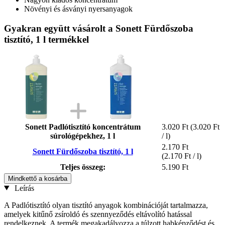
Növényi és ásványi nyersanyagok
Gyakran együtt vásárolt a Sonett Fürdőszoba
tisztító, 1 l termékkel
Sonett Padlótisztító koncentrátum
3.020 Ft
(3.020 Ft
súrológépekhez, 1 l
/ l)
2.170 Ft
Sonett Fürdőszoba tisztító, 1 l
(2.170 Ft / l)
Teljes összeg:
5.190 Ft
Mindkettő a kosárba
Leírás
A Padlótisztító olyan tisztító anyagok kombinációját tartalmazza,
amelyek kitűnő zsíroldó és szennyeződés eltávolító hatással
rendelkeznek. A termék megakadályozza a túlzott habképződést és