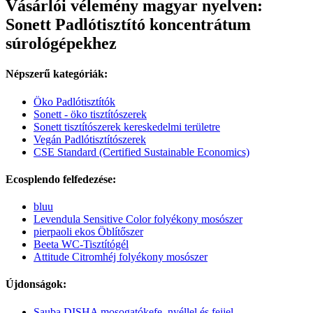
Vásárlói vélemény magyar nyelven:
Sonett Padlótisztító koncentrátum
súrológépekhez
Népszerű kategóriák:
Öko Padlótisztítók
Sonett - öko tisztítószerek
Sonett tisztítószerek kereskedelmi területre
Vegán Padlótisztítószerek
CSE Standard (Certified Sustainable Economics)
Ecosplendo felfedezése:
bluu
Levendula Sensitive Color folyékony mosószer
pierpaoli ekos Öblítőszer
Beeta WC-Tisztítógél
Attitude Citromhéj folyékony mosószer
Újdonságok:
Sauba DISHA mosogatókefe, nyéllel és fejjel