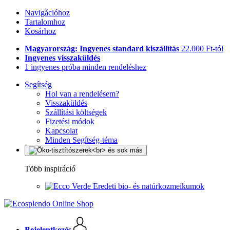
Navigációhoz
Tartalomhoz
Kosárhoz
Magyarország: Ingyenes standard kiszállítás
22.000 Ft-tól
Ingyenes visszaküldés
1 ingyenes próba minden rendeléshez
Segítség
Hol van a rendelésem?
Visszaküldés
Szállítási költségek
Fizetési módok
Kapcsolat
Minden Segítség-téma
Több inspiráció
Eredeti bio- és natúrkozmeikumok
Bejelentkezés