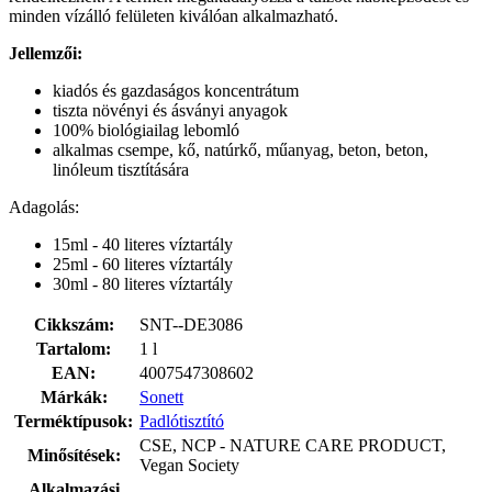
minden vízálló felületen kiválóan alkalmazható.
Jellemzői:
kiadós és gazdaságos koncentrátum
tiszta növényi és ásványi anyagok
100% biológiailag lebomló
alkalmas csempe, kő, natúrkő, műanyag, beton, beton,
linóleum tisztítására
Adagolás:
15ml - 40 literes víztartály
25ml - 60 literes víztartály
30ml - 80 literes víztartály
Cikkszám:
SNT--DE3086
Tartalom:
1 l
EAN:
4007547308602
Márkák:
Sonett
Terméktípusok:
Padlótisztító
CSE, NCP - NATURE CARE PRODUCT,
Minősítések:
Vegan Society
Alkalmazási