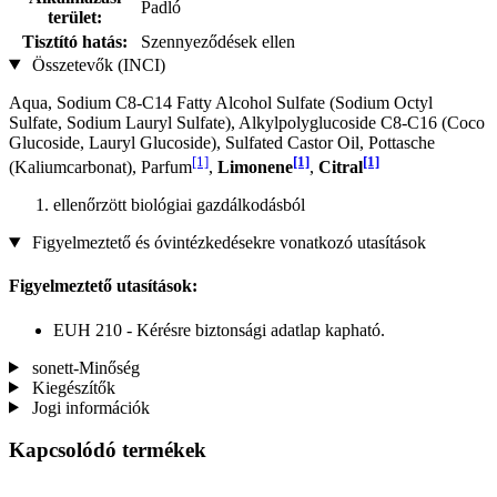
Padló
terület:
Tisztító hatás:
Szennyeződések ellen
Összetevők (INCI)
Aqua, Sodium C8-C14 Fatty Alcohol Sulfate (Sodium Octyl
Sulfate, Sodium Lauryl Sulfate), Alkylpolyglucoside C8-C16 (Coco
Glucoside, Lauryl Glucoside), Sulfated Castor Oil, Pottasche
[1]
[1]
[1]
(Kaliumcarbonat), Parfum
,
Limonene
,
Citral
ellenőrzött biológiai gazdálkodásból
Figyelmeztető és óvintézkedésekre vonatkozó utasítások
Figyelmeztető utasítások:
EUH 210 - Kérésre biztonsági adatlap kapható.
sonett-Minőség
Kiegészítők
Jogi információk
Kapcsolódó termékek