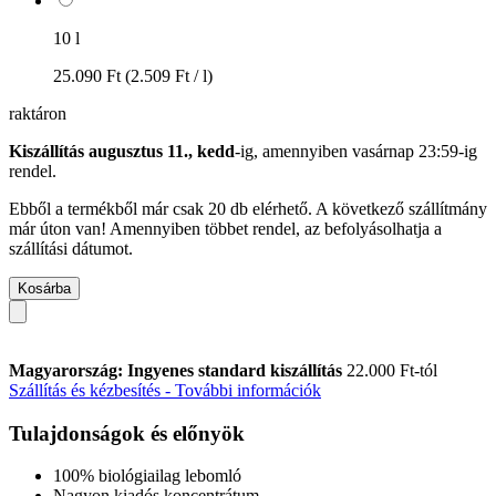
10 l
25.090 Ft
(2.509 Ft / l)
raktáron
Kiszállítás augusztus 11., kedd
-ig, amennyiben
vasárnap 23:59-ig
rendel.
Ebből a termékből már csak 20 db elérhető. A következő szállítmány
már úton van! Amennyiben többet rendel, az befolyásolhatja a
szállítási dátumot.
Kosárba
Magyarország: Ingyenes standard kiszállítás
22.000 Ft-tól
Szállítás és kézbesítés - További információk
Tulajdonságok és előnyök
100% biológiailag lebomló
Nagyon kiadós koncentrátum