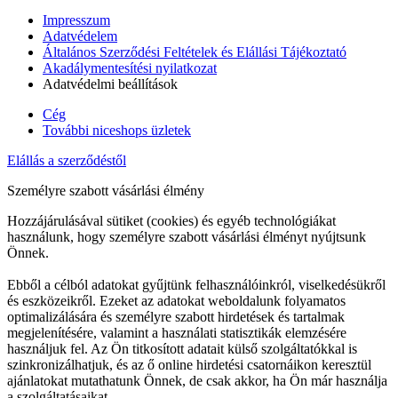
Impresszum
Adatvédelem
Általános Szerződési Feltételek és Elállási Tájékoztató
Akadálymentesítési nyilatkozat
Adatvédelmi beállítások
Cég
További niceshops üzletek
Elállás a szerződéstől
Személyre szabott vásárlási élmény
Hozzájárulásával sütiket (cookies) és egyéb technológiákat
használunk, hogy személyre szabott vásárlási élményt nyújtsunk
Önnek.
Ebből a célból adatokat gyűjtünk felhasználóinkról, viselkedésükről
és eszközeikről. Ezeket az adatokat weboldalunk folyamatos
optimalizálására és személyre szabott hirdetések és tartalmak
megjelenítésére, valamint a használati statisztikák elemzésére
használjuk fel. Az Ön titkosított adatait külső szolgáltatókkal is
szinkronizálhatjuk, és az ő online hirdetési csatornáikon keresztül
ajánlatokat mutathatunk Önnek, de csak akkor, ha Ön már használja
a szolgáltatásaikat.