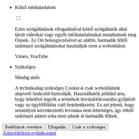
Külső médiatartalom
Ezen szolgáltatások elfogadásával külső szolgáltatók által
tárolt videókat vagy egyéb médiatartalmakat mutathatunk meg
Önnek. Az Ön beleegyezésével az alábbi, harmadik féltől
származó szolgáltatásokat használjuk ezen a weboldalon:
Vimeo, YouTube
Szükséges
Mindig aktív
A technikailag szükséges Cookie-k csak weboldalunk
alapvető funkcióit biztosítják. Használhatók például arra,
hogy lehetővé tegyék a termékek bevásárlókosarába gyűjtését
vagy az ügyfélfiókba való bejelentkezést. Ez azt jelenti, hogy
semmilyen következtetés levonása nem lehetséges, így ebből
származó adatot soha nem adunk át harmadik félnek.
Beállítások mentése
Elfogadás
Csak a szükséges
Adatvédelemi nyilatkozatot