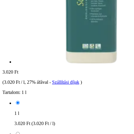
3.020 Ft
(
3.020 Ft / l
, 27% áfával
-
Szállítási díjak
)
Tartalom:
1 l
1 l
3.020 Ft
(3.020 Ft / l)