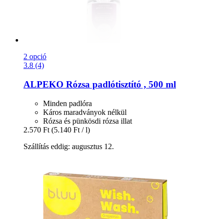
2 opció
3.8 (4)
ALPEKO
Rózsa padlótisztító , 500 ml
Minden padlóra
Káros maradványok nélkül
Rózsa és pünkösdi rózsa illat
2.570 Ft
(5.140 Ft / l)
Szállítás eddig: augusztus 12.