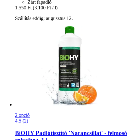
Zárt fapadló
1.550 Ft
(3.100 Ft / l)
Szállítás eddig: augusztus 12.
2 opció
4.5 (2)
BiOHY
Padlótisztító 'Narancsillat' -​ felmosó
robothoz, 1 l