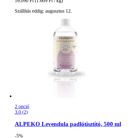
16.090 Ft
(1.609 Ft / kg)
Szállítás eddig: augusztus 12.
2 opció
3.0 (2)
ALPEKO
Levendula padlótisztító, 500 ml
-5%