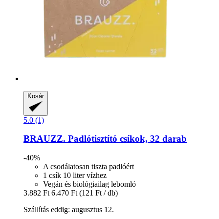
Kosár
5.0 (1)
BRAUZZ.
Padlótisztító csíkok, 32 darab
-40%
A csodálatosan tiszta padlóért
1 csík 10 liter vízhez
Vegán és biológiailag lebomló
3.882 Ft
6.470 Ft
(121 Ft / db)
Szállítás eddig: augusztus 12.