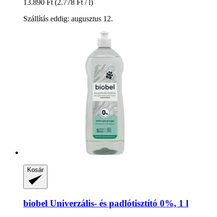
13.890 Ft
(2.778 Ft / l)
Szállítás eddig: augusztus 12.
Kosár
biobel
Univerzális-​ és padlótisztító 0%, 1 l