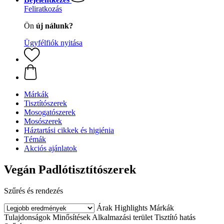
Feliratkozás
Ön
új nálunk?
Ügyfélfiók nyitása
Márkák
Tisztítószerek
Mosogatószerek
Mosószerek
Háztartási cikkek és higiénia
Témák
Akciós ajánlatok
Vegán Padlótisztítószerek
Szűrés és rendezés
Árak
Highlights
Márkák
Tulajdonságok
Minősítések
Alkalmazási terület
Tisztító hatás