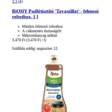
3.3 (4)
BiOHY
Padlótisztító 'Tavaszillat' -​ felmosó
robothoz, 1 l
Minden felmosó robothoz
A csíkmentes tisztaságért
Mikroműanyag nélkül
3.470 Ft
(3.470 Ft / l)
Szállítás eddig: augusztus 12.