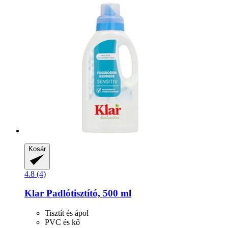
Kosár
4.8 (4)
Klar
Padlótisztító, 500 ml
Tisztít és ápol
PVC és kő