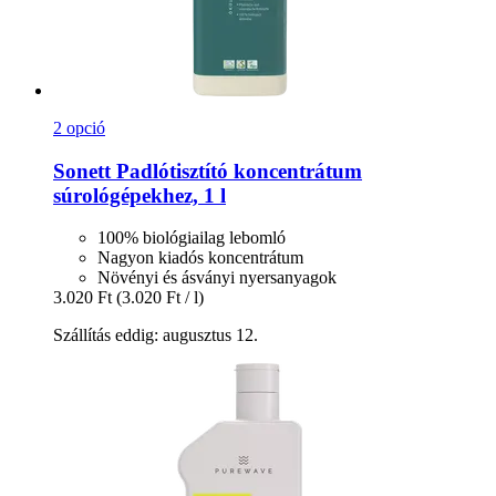
2 opció
Sonett
Padlótisztító koncentrátum
súrológépekhez, 1 l
100% biológiailag lebomló
Nagyon kiadós koncentrátum
Növényi és ásványi nyersanyagok
3.020 Ft
(3.020 Ft / l)
Szállítás eddig: augusztus 12.