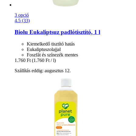
3 opció
4.5 (33)
Biolu
Eukaliptsuz padlótisztító, 1 l
Kiemelkedő tisztító hatás
Eukaliptuszolajjal
Foszfát és színezék mentes
1.760 Ft
(1.760 Ft / l)
Szállítás eddig: augusztus 12.