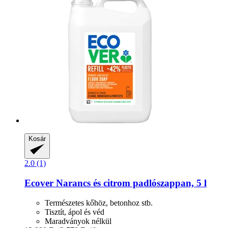
Kosár
2.0 (1)
Ecover
Narancs és citrom padlószappan, 5 l
Természetes kőhöz, betonhoz stb.
Tisztít, ápol és véd
Maradványok nélkül