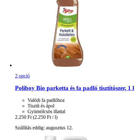
2 opció
Poliboy
Bio parketta és fa padló tisztítószer, 1 l
Valódi fa padlóhoz
Tisztít és ápol
Gyümölcsös illattal
2.250 Ft
(2.250 Ft / l)
Szállítás eddig: augusztus 12.