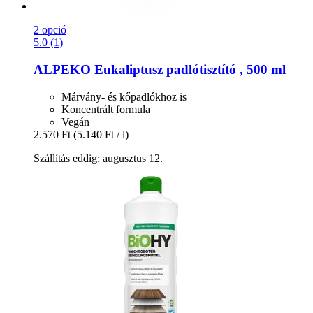
2 opció
5.0 (1)
ALPEKO
Eukaliptusz padlótisztító , 500 ml
Márvány- és kőpadlókhoz is
Koncentrált formula
Vegán
2.570 Ft
(5.140 Ft / l)
Szállítás eddig: augusztus 12.