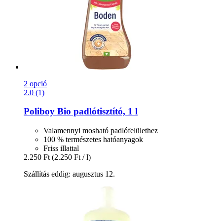
2 opció
2.0 (1)
Poliboy
Bio padlótisztító, 1 l
Valamennyi mosható padlófelülethez
100 % természetes hatóanyagok
Friss illattal
2.250 Ft
(2.250 Ft / l)
Szállítás eddig: augusztus 12.