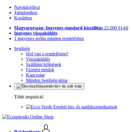
Navigációhoz
Tartalomhoz
Kosárhoz
Magyarország: Ingyenes standard kiszállítás
22.000 Ft-tól
Ingyenes visszaküldés
1 ingyenes próba minden rendeléshez
Segítség
Hol van a rendelésem?
Visszaküldés
Szállítási költségek
Fizetési módok
Kapcsolat
Minden Segítség-téma
Több inspiráció
Eredeti bio- és natúrkozmeikumok
Bejelentkezés