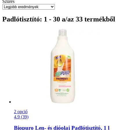
Szűrés
Padlótisztító: 1 - 30 a/az 33 termékből
2 opció
4.9 (39)
Biopuro
Len-​ és dióolaj Padlótisztító, 1 l