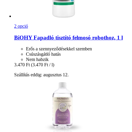
2 opció
BiOHY
Fapadló tisztító felmosó robothoz, 1 l
Erős a szennyeződésekkel szemben
Csúszásgátló hatás
Nem habzik
3.470 Ft
(3.470 Ft / l)
Szállítás eddig: augusztus 12.