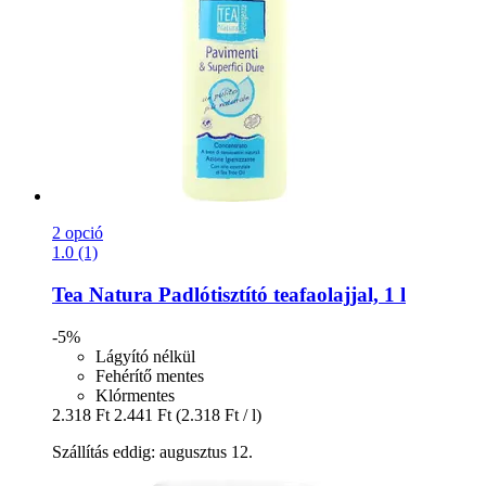
2 opció
1.0 (1)
Tea Natura
Padlótisztító teafaolajjal, 1 l
-5%
Lágyító nélkül
Fehérítő mentes
Klórmentes
2.318 Ft
2.441 Ft
(2.318 Ft / l)
Szállítás eddig: augusztus 12.