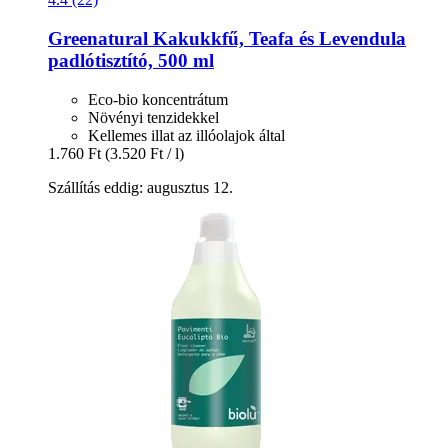
Greenatural
Kakukkfű, Teafa és Levendula
padlótisztító, 500 ml
Eco-bio koncentrátum
Növényi tenzidekkel
Kellemes illat az illóolajok által
1.760 Ft
(3.520 Ft / l)
Szállítás eddig: augusztus 12.