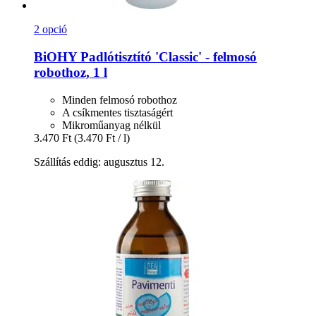
2 opció
BiOHY
Padlótisztító 'Classic' -​ felmosó
robothoz, 1 l
Minden felmosó robothoz
A csíkmentes tisztaságért
Mikroműanyag nélkül
3.470 Ft
(3.470 Ft / l)
Szállítás eddig: augusztus 12.