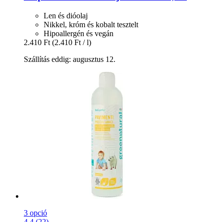
Len és dióolaj
Nikkel, króm és kobalt tesztelt
Hipoallergén és vegán
2.410 Ft
(2.410 Ft / l)
Szállítás eddig: augusztus 12.
3 opció
4.4 (22)