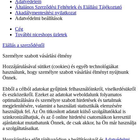
Adatvédelem
Általános Szerződési Feltételek és Elállási Tájékoztató
Akadálymentesítési nyilatkozat
Adatvédelmi beállítások
Cég
További niceshops üzletek
Elállás a szerződéstől
Személyre szabott vásárlási élmény
Hozzájárulásával sütiket (cookies) és egyéb technológiákat
használunk, hogy személyre szabott vásárlási élményt nyújtsunk
Önnek.
Ebből a célból adatokat gyűjtünk felhasználóinkról, viselkedésükről
és eszközeikről. Ezeket az adatokat weboldalunk folyamatos
optimalizálására és személyre szabott hirdetések és tartalmak
megjelenítésére, valamint a használati statisztikák elemzésére
használjuk fel. Az Ön titkosított adatait külső szolgáltatókkal is
szinkronizálhatjuk, és az ő online hirdetési csatornáikon keresztül
ajánlatokat mutathatunk Önnek, de csak akkor, ha Ön már használja
a szolgáltatásaikat.
Hozzájárulása előtt tájékozódjon a beállításoknál és
Adatvédelmi