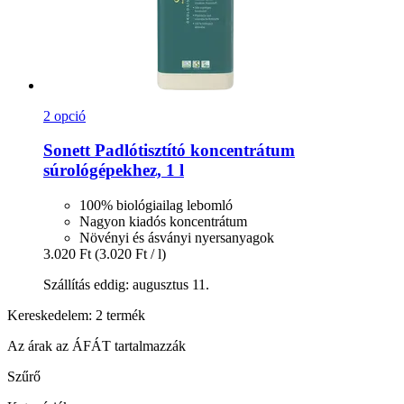
2 opció
Sonett
Padlótisztító koncentrátum
súrológépekhez, 1 l
100% biológiailag lebomló
Nagyon kiadós koncentrátum
Növényi és ásványi nyersanyagok
3.020 Ft
(3.020 Ft / l)
Szállítás eddig: augusztus 11.
Kereskedelem: 2 termék
Az árak az ÁFÁT tartalmazzák
Szűrő