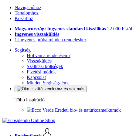
Navigációhoz
Tartalomhoz
Kosárhoz
Magyarország: Ingyenes standard kiszállítás
22.000 Ft-tól
Ingyenes visszaküldés
1 ingyenes próba minden rendeléshez
Segítség
Hol van a rendelésem?
Visszaküldés
Szállítási költségek
Fizetési módok
Kapcsolat
Minden Segítség-téma
Több inspiráció
Eredeti bio- és natúrkozmeikumok
Bejelentkezés