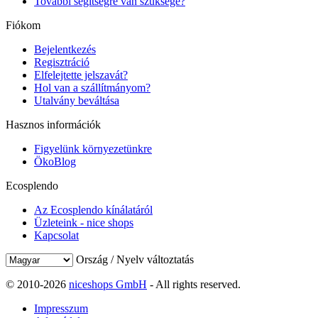
További segítségre van szüksége?
Fiókom
Bejelentkezés
Regisztráció
Elfelejtette jelszavát?
Hol van a szállítmányom?
Utalvány beváltása
Hasznos információk
Figyelünk környezetünkre
ÖkoBlog
Ecosplendo
Az Ecosplendo kínálatáról
Üzleteink - nice shops
Kapcsolat
Ország / Nyelv változtatás
© 2010-2026
niceshops GmbH
- All rights reserved.
Impresszum