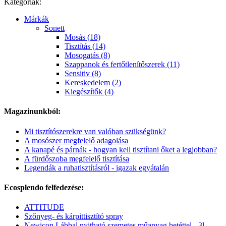
Kategóriák:
Márkák
Sonett
Mosás (18)
Tisztítás (14)
Mosogatás (8)
Szappanok és fertőtlenítőszerek (11)
Sensitiv (8)
Kereskedelem (2)
Kiegészítők (4)
Magazinunkból:
Mi tisztítószerekre van valóban szükségünk?
A mosószer megfelelő adagolása
A kanapé és párnák - hogyan kell tisztítani őket a legjobban?
A fürdőszoba megfelelő tisztítása
Legendák a ruhatisztításról - igazak egyátalán
Ecosplendo felfedezése:
ATTITUDE
Szőnyeg- és kárpittisztító spray
Newicon Lábbal nyitható szemetes műanyag betéttel - 3l