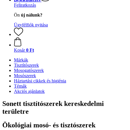
Feliratkozás
Ön
új nálunk?
Ügyfélfiók nyitása
Kosár
0 Ft
Márkák
Tisztítószerek
Mosogatószerek
Mosószerek
Háztartási cikkek és higiénia
Témák
Akciós ajánlatok
Sonett tisztítószerek kereskedelmi
területre
Ökológiai mosó- és tisztószerek