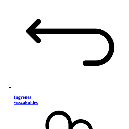
Ingyenes
visszaküldés