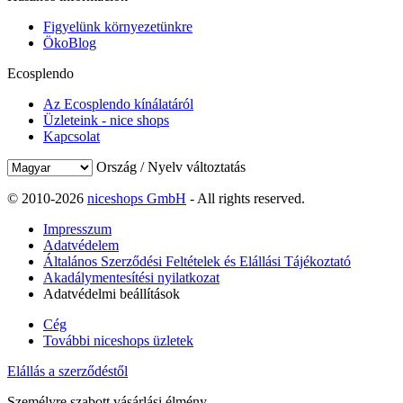
Figyelünk környezetünkre
ÖkoBlog
Ecosplendo
Az Ecosplendo kínálatáról
Üzleteink - nice shops
Kapcsolat
Ország / Nyelv változtatás
© 2010-2026
niceshops GmbH
- All rights reserved.
Impresszum
Adatvédelem
Általános Szerződési Feltételek és Elállási Tájékoztató
Akadálymentesítési nyilatkozat
Adatvédelmi beállítások
Cég
További niceshops üzletek
Elállás a szerződéstől
Személyre szabott vásárlási élmény