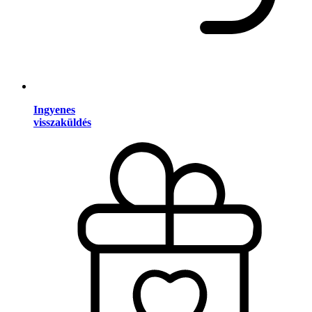
Ingyenes
visszaküldés