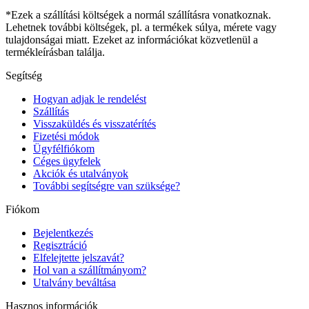
*Ezek a szállítási költségek a normál szállításra vonatkoznak.
Lehetnek további költségek, pl. a termékek súlya, mérete vagy
tulajdonságai miatt. Ezeket az információkat közvetlenül a
termékleírásban találja.
Segítség
Hogyan adjak le rendelést
Szállítás
Visszaküldés és visszatérítés
Fizetési módok
Ügyfélfiókom
Céges ügyfelek
Akciók és utalványok
További segítségre van szüksége?
Fiókom
Bejelentkezés
Regisztráció
Elfelejtette jelszavát?
Hol van a szállítmányom?
Utalvány beváltása
Hasznos információk