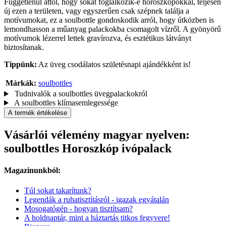
Függetlenül attól, hogy sokat foglalkozik-e horoszkópokkal, teljesen
új ezen a területen, vagy egyszerűen csak szépnek találja a
motívumokat, ez a soulbottle gondoskodik arról, hogy útközben is
lemondhasson a műanyag palackokba csomagolt vízről. A gyönyörű
motívumok lézerrel lettek gravírozva, és esztétikus látványt
biztosítanak.
Tippünk:
Az üveg csodálatos születésnapi ajándékként is!
Márkák:
soulbottles
Tudnivalók a soulbottles üvegpalackokról
A soulbottles klímasemlegessége
A termék értékelése
Vásárlói vélemény magyar nyelven:
soulbottles Horoszkóp ivópalack
Magazinunkból:
Túl sokat takarítunk?
Legendák a ruhatisztításról - igazak egyátalán
Mosogatógép - hogyan tisztítsam?
A holdnaptár, mint a háztartás titkos fegyvere!