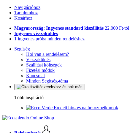
Navigációhoz
Tartalomhoz
Kosárhoz
Magyarország: Ingyenes standard kiszállítás
22.000 Ft-tól
Ingyenes visszaküldés
1 ingyenes próba minden rendeléshez
Segítség
Hol van a rendelésem?
Visszaküldés
Szállítási költségek
Fizetési módok
Kapcsolat
Minden Segítség-téma
Több inspiráció
Eredeti bio- és natúrkozmeikumok
Bejelentkezés