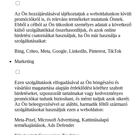
Az Ön hozzájárulásával tájékoztatjuk a weboldalunkon kívüli
promóciókról is, és releváns termékeket mutatunk Önnek.
Ebből a célból az Ön titkosított személyes adatait a következő
külső szolgáltatókkal összehasonlítjuk, és azok online
hirdetési csatornáikat használjuk, ha Ön már használja a
szolgáltatásaikat:
Bing, Criteo, Meta, Google, LinkedIn, Pinterest, TikTok
Marketing
Ezen szolgáltatások elfogadásával az Ön böngészési és
vásárlási magatartása alapján érdeklődési köréhez szabott
hirdetéseket, szponzorált tartalmakat vagy kedvezményes
promóciókat tudunk biztosítani, és mérni tudjuk azok sikerét.
Az Ön beleegyezésével az alábbi, harmadik féltől származó
szolgáltatásokat használjuk ezen a weboldalon:
Meta-Pixel, Microsoft Advertising, Kattintásalapú
termékajánlások, Ads Defender