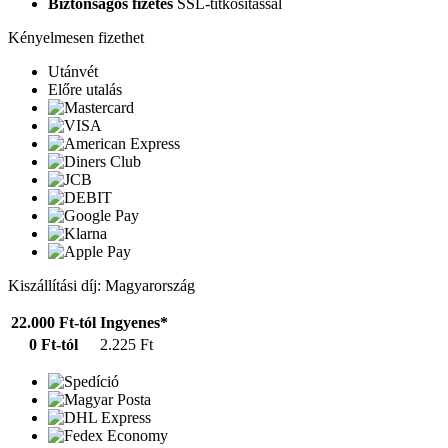
Biztonságos fizetés
SSL-titkosítással
Kényelmesen fizethet
Utánvét
Előre utalás
Kiszállítási díj: Magyarország
22.000 Ft-tól
Ingyenes*
0 Ft-tól
2.225 Ft