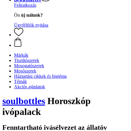
Feliratkozás
Ön
új nálunk?
Ügyfélfiók nyitása
Márkák
Tisztítószerek
Mosogatószerek
Mosószerek
Háztartási cikkek és higiénia
Témák
Akciós ajánlatok
soulbottles
Horoszkóp
ivópalack
Fenntartható ivásélvezet az állatöv