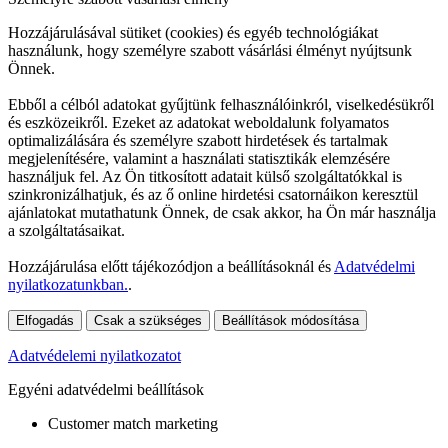
Hozzájárulásával sütiket (cookies) és egyéb technológiákat
használunk, hogy személyre szabott vásárlási élményt nyújtsunk
Önnek.
Ebből a célból adatokat gyűjtünk felhasználóinkról, viselkedésükről
és eszközeikről. Ezeket az adatokat weboldalunk folyamatos
optimalizálására és személyre szabott hirdetések és tartalmak
megjelenítésére, valamint a használati statisztikák elemzésére
használjuk fel. Az Ön titkosított adatait külső szolgáltatókkal is
szinkronizálhatjuk, és az ő online hirdetési csatornáikon keresztül
ajánlatokat mutathatunk Önnek, de csak akkor, ha Ön már használja
a szolgáltatásaikat.
Hozzájárulása előtt tájékozódjon a beállításoknál és
Adatvédelmi
nyilatkozatunkban.
.
Elfogadás
Csak a szükséges
Beállítások módosítása
Adatvédelemi nyilatkozatot
Egyéni adatvédelmi beállítások
Customer match marketing