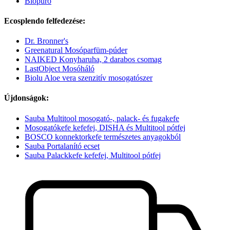
Biopuro
Ecosplendo felfedezése:
Dr. Bronner's
Greenatural Mosóparfüm-púder
NAIKED Konyharuha, 2 darabos csomag
LastObject Mosóháló
Biolu Aloe vera szenzitív mosogatószer
Újdonságok:
Sauba Multitool mosogató-, palack- és fugakefe
Mosogatókefe kefefej, DISHA és Multitool pótfej
BOSCO konnektorkefe természetes anyagokból
Sauba Portalanító ecset
Sauba Palackkefe kefefej, Multitool pótfej