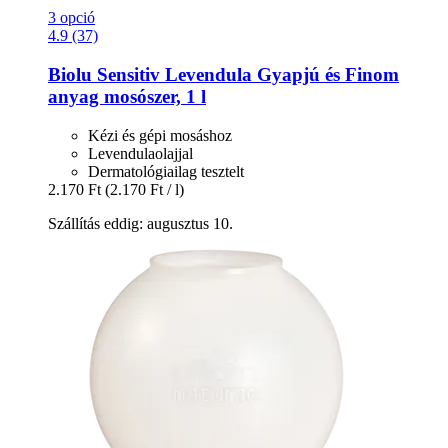
3 opció
4.9 (37)
Biolu
Sensitiv Levendula Gyapjú és Finom
anyag mosószer, 1 l
Kézi és gépi mosáshoz
Levendulaolajjal
Dermatológiailag tesztelt
2.170 Ft
(2.170 Ft / l)
Szállítás eddig: augusztus 10.