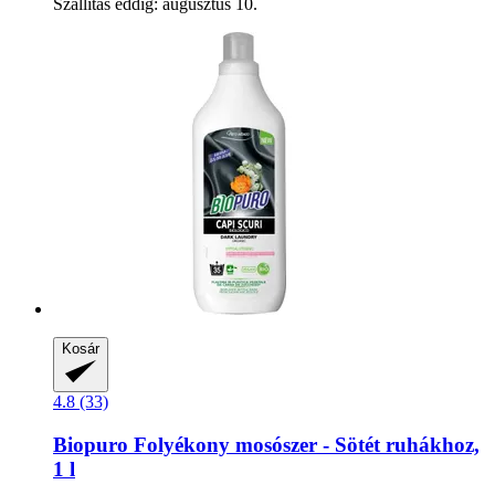
Szállítás eddig: augusztus 10.
Kosár
4.8 (33)
Biopuro
Folyékony mosószer -​ Sötét ruhákhoz,
1 l