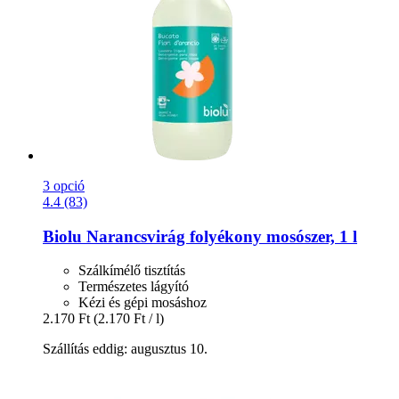
3 opció
4.4 (83)
Biolu
Narancsvirág folyékony mosószer, 1 l
Szálkímélő tisztítás
Természetes lágyító
Kézi és gépi mosáshoz
2.170 Ft
(2.170 Ft / l)
Szállítás eddig: augusztus 10.