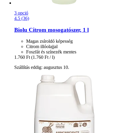
3 opció
4.5 (36)
Biolu
Citrom mosogatószer, 1 l
Magas zsíroldó képesség
Citrom illóolajjal
Foszfát és színezék mentes
1.760 Ft
(1.760 Ft / l)
Szállítás eddig: augusztus 10.