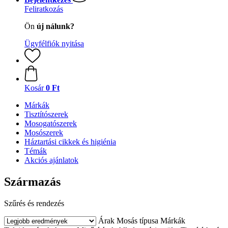
Feliratkozás
Ön
új nálunk?
Ügyfélfiók nyitása
Kosár
0 Ft
Márkák
Tisztítószerek
Mosogatószerek
Mosószerek
Háztartási cikkek és higiénia
Témák
Akciós ajánlatok
Származás
Szűrés és rendezés
Árak
Mosás típusa
Márkák