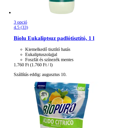
3 opció
4.5 (33)
Biolu
Eukaliptsuz padlótisztító, 1 l
Kiemelkedő tisztító hatás
Eukaliptuszolajjal
Foszfát és színezék mentes
1.760 Ft
(1.760 Ft / l)
Szállítás eddig: augusztus 10.