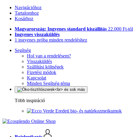
Navigációhoz
Tartalomhoz
Kosárhoz
Magyarország: Ingyenes standard kiszállítás
22.000 Ft-tól
Ingyenes visszaküldés
1 ingyenes próba minden rendeléshez
Segítség
Hol van a rendelésem?
Visszaküldés
Szállítási költségek
Fizetési módok
Kapcsolat
Minden Segítség-téma
Több inspiráció
Eredeti bio- és natúrkozmeikumok
Bejelentkezés