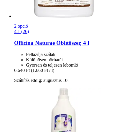
2 opció
4.1 (26)
Officina Naturae
Öblítőszer, 4 l
Fellazítja szálak
Különösen bőrbarát
Gyorsan és teljesen lebomló
6.640 Ft
(1.660 Ft / l)
Szállítás eddig: augusztus 10.