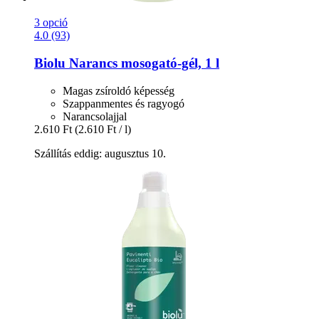
3 opció
4.0 (93)
Biolu
Narancs mosogató-​gél, 1 l
Magas zsíroldó képesség
Szappanmentes és ragyogó
Narancsolajjal
2.610 Ft
(2.610 Ft / l)
Szállítás eddig: augusztus 10.