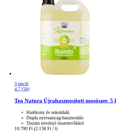
3 opció
4.7 (50)
Tea Natura
Újrahasznosított mosószer, 5 l
Hatékony és sokoldalú
Dupla nyersanyag-hasznosítás
Tisztán növényi összetevőkkel
10.790 Ft
(2.158 Ft / l)