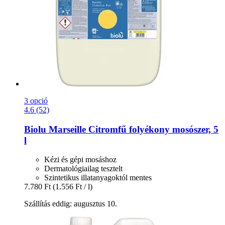
3 opció
4.6 (52)
Biolu
Marseille Citromfű folyékony mosószer, 5
l
Kézi és gépi mosáshoz
Dermatológiailag tesztelt
Szintetikus illatanyagoktól mentes
7.780 Ft
(1.556 Ft / l)
Szállítás eddig: augusztus 10.