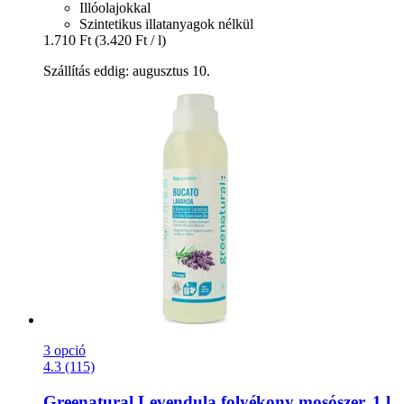
Illóolajokkal
Szintetikus illatanyagok nélkül
1.710 Ft
(3.420 Ft / l)
Szállítás eddig: augusztus 10.
3 opció
4.3 (115)
Greenatural
Levendula folyékony mosószer, 1 l