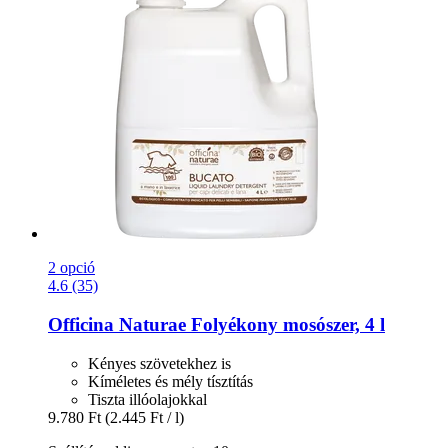
2 opció
4.6 (35)
Officina Naturae
Folyékony mosószer, 4 l
Kényes szövetekhez is
Kíméletes és mély tísztítás
Tiszta illóolajokkal
9.780 Ft
(2.445 Ft / l)