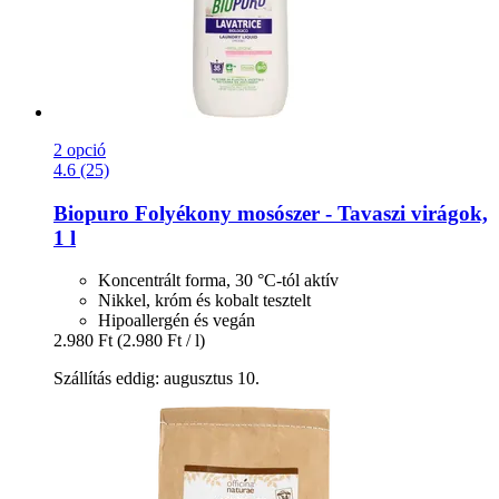
2 opció
4.6 (25)
Biopuro
Folyékony mosószer -​ Tavaszi virágok,
1 l
Koncentrált forma, 30 °C-tól aktív
Nikkel, króm és kobalt tesztelt
Hipoallergén és vegán
2.980 Ft
(2.980 Ft / l)
Szállítás eddig: augusztus 10.