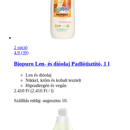
2 opció
4.9 (39)
Biopuro
Len-​ és dióolaj Padlótisztító, 1 l
Len és dióolaj
Nikkel, króm és kobalt tesztelt
Hipoallergén és vegán
2.410 Ft
(2.410 Ft / l)
Szállítás eddig: augusztus 10.