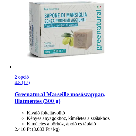
2 opció
4.8 (17)
Greenatural
Marseille mosószappan,
Illatmentes (300 g)
Kiváló folteltávolító
Kényes anyagokhoz, kíméletes a szálakhoz
Kíméletes a bőrhöz, ápoló és tápláló
2.410 Ft
(8.033 Ft / kg)