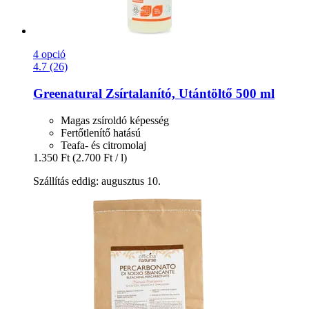
4 opció
4.7 (26)
Greenatural
Zsírtalanító, Utántöltő 500 ml
Magas zsíroldó képesség
Fertőtlenítő hatású
Teafa- és citromolaj
1.350 Ft
(2.700 Ft / l)
Szállítás eddig: augusztus 10.