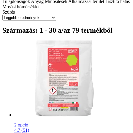
Tulajdonságok
Anyag
Minősítések
Alkalmazási terület
Tisztító hatás
Mosási hőmérséklet
Szűrés
Származás: 1 - 30 a/az 79 termékből
2 opció
4.7 (51)