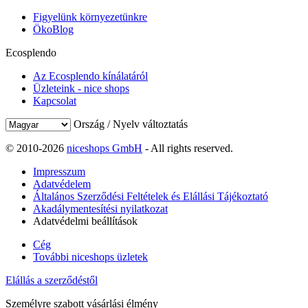
Figyelünk környezetünkre
ÖkoBlog
Ecosplendo
Az Ecosplendo kínálatáról
Üzleteink - nice shops
Kapcsolat
Ország / Nyelv változtatás
© 2010-2026
niceshops GmbH
- All rights reserved.
Impresszum
Adatvédelem
Általános Szerződési Feltételek és Elállási Tájékoztató
Akadálymentesítési nyilatkozat
Adatvédelmi beállítások
Cég
További niceshops üzletek
Elállás a szerződéstől
Személyre szabott vásárlási élmény