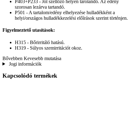
P403+P233 - Jól szellőző helyen tárolandó. Az edény
szorosan lezárva tartandó.
P501 - A tartalom/edény elhelyezése hulladékként a
helyi/országos hulladékkezelési előírások szerint történjen.
Figyelmeztető utasítások:
H315 - Bőrirritáló hatású.
H319 - Súlyos szemirritációt okoz.
Bővebben
Kevesebb mutatása
Jogi információk
Kapcsolódó termékek