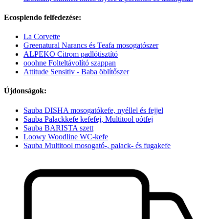
Ecosplendo felfedezése:
La Corvette
Greenatural Narancs és Teafa mosogatószer
ALPEKO Citrom padlótisztító
ooohne Folteltávolító szappan
Attitude Sensitiv - Baba öblítőszer
Újdonságok:
Sauba DISHA mosogatókefe, nyéllel és fejjel
Sauba Palackkefe kefefej, Multitool pótfej
Sauba BARISTA szett
Loowy Woodline WC-kefe
Sauba Multitool mosogató-, palack- és fugakefe