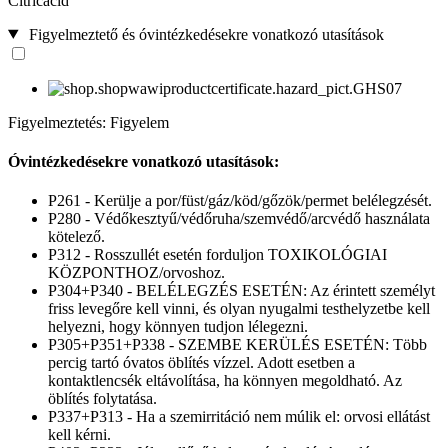
Citricacid
Figyelmeztető és óvintézkedésekre vonatkozó utasítások
Figyelmeztetés: Figyelem
Óvintézkedésekre vonatkozó utasítások:
P261 - Kerülje a por/füst/gáz/köd/gőzök/permet belélegzését.
P280 - Védőkesztyű/védőruha/szemvédő/arcvédő használata
kötelező.
P312 - Rosszullét esetén forduljon TOXIKOLÓGIAI
KÖZPONTHOZ/orvoshoz.
P304+P340 - BELÉLEGZÉS ESETÉN: Az érintett személyt
friss levegőre kell vinni, és olyan nyugalmi testhelyzetbe kell
helyezni, hogy könnyen tudjon lélegezni.
P305+P351+P338 - SZEMBE KERÜLÉS ESETÉN: Több
percig tartó óvatos öblítés vízzel. Adott esetben a
kontaktlencsék eltávolítása, ha könnyen megoldható. Az
öblítés folytatása.
P337+P313 - Ha a szemirritáció nem múlik el: orvosi ellátást
kell kérni.