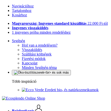
Navigációhoz
Tartalomhoz
Kosárhoz
Magyarország: Ingyenes standard kiszállítás
22.000 Ft-tól
Ingyenes visszaküldés
1 ingyenes próba minden rendeléshez
Segítség
Hol van a rendelésem?
Visszaküldés
Szállítási költségek
Fizetési módok
Kapcsolat
Minden Segítség-téma
Több inspiráció
Eredeti bio- és natúrkozmeikumok
Bejelentkezés