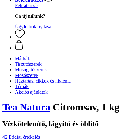
Feliratkozás
Ön
új nálunk?
Ügyfélfiók nyitása
Márkák
Tisztítószerek
Mosogatószerek
Mosószerek
Háztartási cikkek és higiénia
Témák
Akciós ajánlatok
Tea Natura
Citromsav, 1 kg
Vízkőtelenítő, lágyító és öblítő
42 Eddigi értékelés