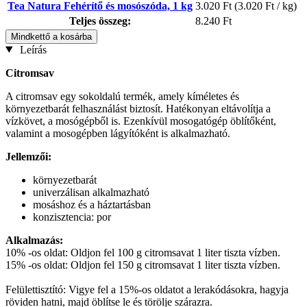
Tea Natura Fehérítő és mosószóda, 1 kg
3.020 Ft
(3.020 Ft / kg)
Teljes összeg:
8.240 Ft
Mindkettő a kosárba
Leírás
Citromsav
A citromsav egy sokoldalú termék, amely kíméletes és
környezetbarát felhasználást biztosít. Hatékonyan eltávolítja a
vízkövet, a mosógépből is. Ezenkívül mosogatógép öblítőként,
valamint a mosogépben lágyítóként is alkalmazható.
Jellemzői:
környezetbarát
univerzálisan alkalmazható
mosáshoz és a háztartásban
konzisztencia: por
Alkalmazás:
10% -os oldat: Oldjon fel 100 g citromsavat 1 liter tiszta vízben.
15% -os oldat: Oldjon fel 150 g citromsavat 1 liter tiszta vízben.
Felülettisztító: Vigye fel a 15%-os oldatot a lerakódásokra, hagyja
röviden hatni, majd öblítse le és törölje szárazra.