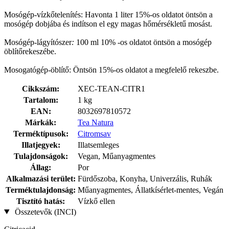
Mosógép-vízkőtelenítés: Havonta 1 liter 15%-os oldatot öntsön a
mosógép dobjába és indítson el egy magas hőmérsékletű mosást.
Mosógép-lágyítószer
:
100 ml 10% -os oldatot öntsön a mosógép
öblítőrekeszébe.
Mosogatógép-öblítő: Öntsön 15%-os oldatot a megfelelő rekeszbe.
Cikkszám:
XEC-TEAN-CITR1
Tartalom:
1 kg
EAN:
8032697810572
Márkák:
Tea Natura
Terméktípusok:
Citromsav
Illatjegyek:
Illatsemleges
Tulajdonságok:
Vegan, Műanyagmentes
Állag:
Por
Alkalmazási terület:
Fürdőszoba, Konyha, Univerzális, Ruhák
Terméktulajdonság:
Műanyagmentes, Állatkísérlet-mentes, Vegán
Tisztító hatás:
Vízkő ellen
Összetevők (INCI)