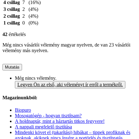
4 csillag
7
(16%)
3 csillag
2
(4%)
2 csillag
2
(4%)
1 csillag
0
(0%)
42
értékelés
Még nincs vásárlói vélemény magyar nyelven, de van 23 vásárlói
vélemény más nyelven.
Mutatás
Még nincs vélemény.
Legyen Ön az első, aki véleményt ír erről a termékről.
Magazinunkból:
Biopuro
Mosogatógép - hogyan tisztítsam?
A holdnaptár, mint a háztartás titkos fegyvere!
A nappali megfelelő tisztítása
Mindenki követ el (takarítási) hibákat – tippek profiknak és
azoknak, akiknek nincs ínyére a portörlés és tisztítgatás