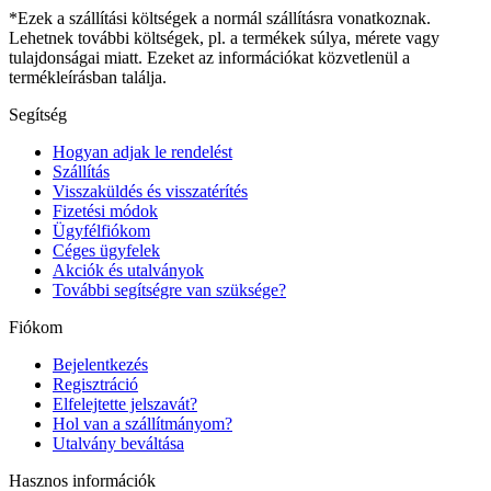
*Ezek a szállítási költségek a normál szállításra vonatkoznak.
Lehetnek további költségek, pl. a termékek súlya, mérete vagy
tulajdonságai miatt. Ezeket az információkat közvetlenül a
termékleírásban találja.
Segítség
Hogyan adjak le rendelést
Szállítás
Visszaküldés és visszatérítés
Fizetési módok
Ügyfélfiókom
Céges ügyfelek
Akciók és utalványok
További segítségre van szüksége?
Fiókom
Bejelentkezés
Regisztráció
Elfelejtette jelszavát?
Hol van a szállítmányom?
Utalvány beváltása
Hasznos információk