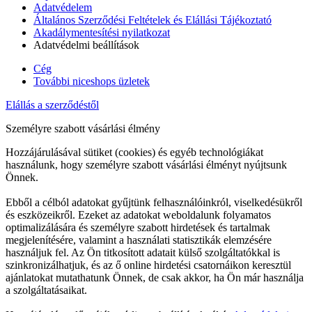
Adatvédelem
Általános Szerződési Feltételek és Elállási Tájékoztató
Akadálymentesítési nyilatkozat
Adatvédelmi beállítások
Cég
További niceshops üzletek
Elállás a szerződéstől
Személyre szabott vásárlási élmény
Hozzájárulásával sütiket (cookies) és egyéb technológiákat
használunk, hogy személyre szabott vásárlási élményt nyújtsunk
Önnek.
Ebből a célból adatokat gyűjtünk felhasználóinkról, viselkedésükről
és eszközeikről. Ezeket az adatokat weboldalunk folyamatos
optimalizálására és személyre szabott hirdetések és tartalmak
megjelenítésére, valamint a használati statisztikák elemzésére
használjuk fel. Az Ön titkosított adatait külső szolgáltatókkal is
szinkronizálhatjuk, és az ő online hirdetési csatornáikon keresztül
ajánlatokat mutathatunk Önnek, de csak akkor, ha Ön már használja
a szolgáltatásaikat.