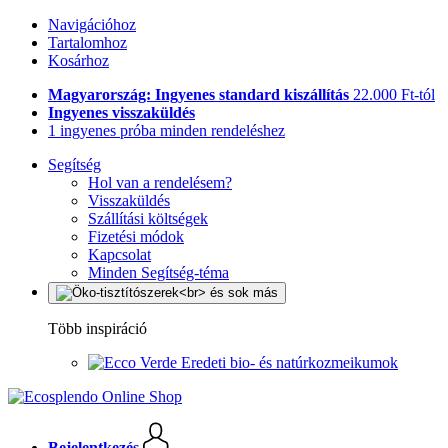
Navigációhoz
Tartalomhoz
Kosárhoz
Magyarország: Ingyenes standard kiszállítás
22.000 Ft-tól
Ingyenes visszaküldés
1 ingyenes próba minden rendeléshez
Segítség
Hol van a rendelésem?
Visszaküldés
Szállítási költségek
Fizetési módok
Kapcsolat
Minden Segítség-téma
Több inspiráció
Eredeti bio- és natúrkozmeikumok
Bejelentkezés