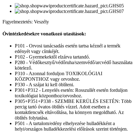
Figyelmeztetés: Veszély
Óvintézkedésekre vonatkozó utasítások:
P101 - Orvosi tanácsadás esetén tartsa kéznél a termék
edényét vagy címkéjét.
P102 - Gyermekektől elzárva tartandó.
P280 - Védőkesztyű/védőruha/szemvédő/arcvédő használata
kötelező.
P310 - Azonnal forduljon TOXIKOLÓGIAI
KÖZPONTHOZ vagy orvoshoz.
P330 - A szájat ki kell öblíteni.
P301+P312 - Lenyelés esetén: Rosszullét esetén forduljon
toxikológiai központhoz/orvoshoz.
P305+P351+P338 - SZEMBE KERÜLÉS ESETÉN: Több
percig tartó óvatos öblítés vízzel. Adott esetben a
kontaktlencsék eltávolítása, ha könnyen megoldható. Az
öblítés folytatása.
P501 - A tartalom/edény elhelyezése hulladékként a
helyi/országos hulladékkezelési előírások szerint történjen.