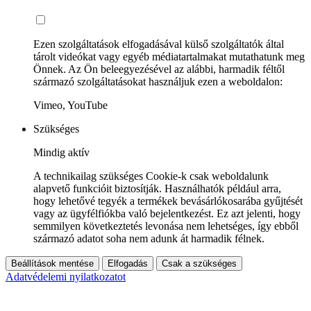
Ezen szolgáltatások elfogadásával külső szolgáltatók által
tárolt videókat vagy egyéb médiatartalmakat mutathatunk meg
Önnek. Az Ön beleegyezésével az alábbi, harmadik féltől
származó szolgáltatásokat használjuk ezen a weboldalon:
Vimeo, YouTube
Szükséges
Mindig aktív
A technikailag szükséges Cookie-k csak weboldalunk
alapvető funkcióit biztosítják. Használhatók például arra,
hogy lehetővé tegyék a termékek bevásárlókosarába gyűjtését
vagy az ügyfélfiókba való bejelentkezést. Ez azt jelenti, hogy
semmilyen következtetés levonása nem lehetséges, így ebből
származó adatot soha nem adunk át harmadik félnek.
Beállítások mentése
Elfogadás
Csak a szükséges
Adatvédelemi nyilatkozatot