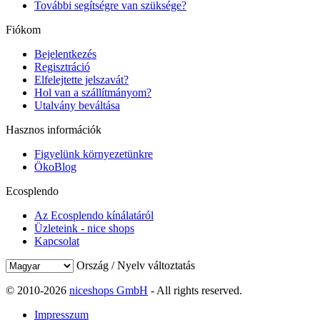
További segítségre van szüksége?
Fiókom
Bejelentkezés
Regisztráció
Elfelejtette jelszavát?
Hol van a szállítmányom?
Utalvány beváltása
Hasznos információk
Figyelünk környezetünkre
ÖkoBlog
Ecosplendo
Az Ecosplendo kínálatáról
Üzleteink - nice shops
Kapcsolat
Ország / Nyelv változtatás
© 2010-2026
niceshops GmbH
- All rights reserved.
Impresszum