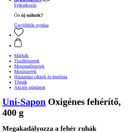
Feliratkozás
Ön
új nálunk?
Ügyfélfiók nyitása
Márkák
Tisztítószerek
Mosogatószerek
Mosószerek
Háztartási cikkek és higiénia
Témák
Akciós ajánlatok
Uni-Sapon
Oxigénes fehérítő,
400 g
Megakadályozza a fehér ruhák