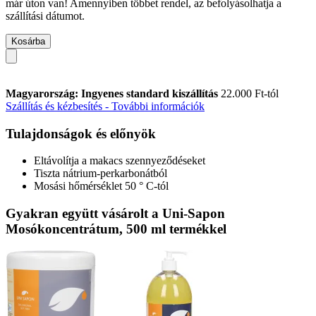
már úton van! Amennyiben többet rendel, az befolyásolhatja a
szállítási dátumot.
Kosárba
Magyarország: Ingyenes standard kiszállítás
22.000 Ft-tól
Szállítás és kézbesítés - További információk
Tulajdonságok és előnyök
Eltávolítja a makacs szennyeződéseket
Tiszta nátrium-perkarbonátból
Mosási hőmérséklet 50 ° C-tól
Gyakran együtt vásárolt a Uni-Sapon
Mosókoncentrátum, 500 ml termékkel