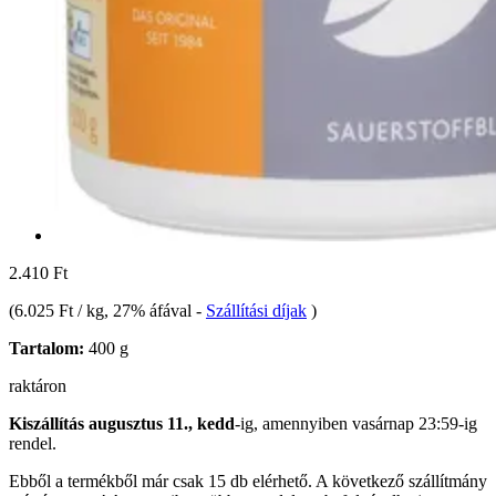
2.410 Ft
(
6.025 Ft / kg
, 27% áfával
-
Szállítási díjak
)
Tartalom:
400 g
raktáron
Kiszállítás augusztus 11., kedd
-ig, amennyiben
vasárnap 23:59-ig
rendel.
Ebből a termékből már csak 15 db elérhető. A következő szállítmány