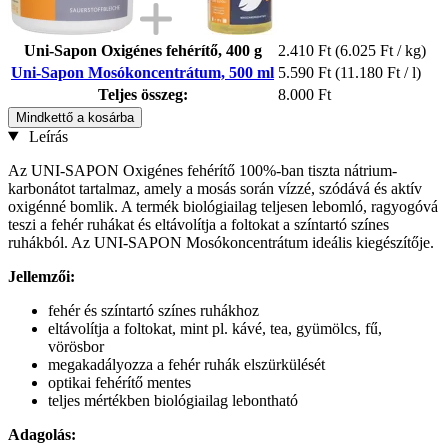
Uni-Sapon Oxigénes fehérítő, 400 g
2.410 Ft
(6.025 Ft / kg)
Uni-Sapon Mosókoncentrátum, 500 ml
5.590 Ft
(11.180 Ft / l)
Teljes összeg:
8.000 Ft
Mindkettő a kosárba
Leírás
Az UNI-SAPON Oxigénes fehérítő 100%-ban tiszta nátrium-
karbonátot tartalmaz, amely a mosás során vízzé, szódává és aktív
oxigénné bomlik. A termék biológiailag teljesen lebomló, ragyogóvá
teszi a fehér ruhákat és eltávolítja a foltokat a színtartó színes
ruhákból. Az UNI-SAPON Mosókoncentrátum ideális kiegészítője.
Jellemzői:
fehér és színtartó színes ruhákhoz
eltávolítja a foltokat, mint pl. kávé, tea, gyümölcs, fű,
vörösbor
megakadályozza a fehér ruhák elszürkülését
optikai fehérítő mentes
teljes mértékben biológiailag lebontható
Adagolás: