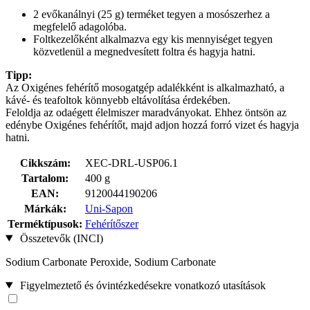
2 evőkanálnyi (25 g) terméket tegyen a mosószerhez a
megfelelő adagolóba.
Foltkezelőként alkalmazva egy kis mennyiséget tegyen
közvetlenül a megnedvesített foltra és hagyja hatni.
Tipp:
Az Oxigénes fehérítő mosogatgép adalékként is alkalmazható, a
kávé- és teafoltok könnyebb eltávolítása érdekében.
Feloldja az odaégett élelmiszer maradványokat. Ehhez öntsön az
edénybe Oxigénes fehérítőt, majd adjon hozzá forró vizet és hagyja
hatni.
Cikkszám:
XEC-DRL-USP06.1
Tartalom:
400 g
EAN:
9120044190206
Márkák:
Uni-Sapon
Terméktípusok:
Fehérítőszer
Összetevők (INCI)
Sodium Carbonate Peroxide, Sodium Carbonate
Figyelmeztető és óvintézkedésekre vonatkozó utasítások