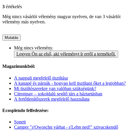
3
értékelés
Még nincs vásárlói vélemény magyar nyelven, de van 3 vásárlói
vélemény más nyelven.
Mutatás
Még nincs vélemény.
Legyen Ön az első, aki véleményt ír erről a termékről.
Magazinunkból:
A nappali megfelelő tisztítása
A kanapé és párnák - hogyan kell tisztítani őket a legjobban?
Mi tisztítószerekre van valóban szükségünk?
Citromsav – sokoldalú segítő társ a háztartásban
A fertőtlenítőszerek megfelelő használata
Ecosplendo felfedezése:
Sonett
Camper "s'Owoschn várhat - s'Lebn ned!" szivacskendő