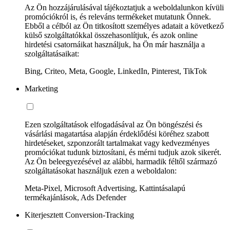
Az Ön hozzájárulásával tájékoztatjuk a weboldalunkon kívüli
promóciókról is, és releváns termékeket mutatunk Önnek.
Ebből a célból az Ön titkosított személyes adatait a következő
külső szolgáltatókkal összehasonlítjuk, és azok online
hirdetési csatornáikat használjuk, ha Ön már használja a
szolgáltatásaikat:
Bing, Criteo, Meta, Google, LinkedIn, Pinterest, TikTok
Marketing
Ezen szolgáltatások elfogadásával az Ön böngészési és
vásárlási magatartása alapján érdeklődési köréhez szabott
hirdetéseket, szponzorált tartalmakat vagy kedvezményes
promóciókat tudunk biztosítani, és mérni tudjuk azok sikerét.
Az Ön beleegyezésével az alábbi, harmadik féltől származó
szolgáltatásokat használjuk ezen a weboldalon:
Meta-Pixel, Microsoft Advertising, Kattintásalapú
termékajánlások, Ads Defender
Kiterjesztett Conversion-Tracking