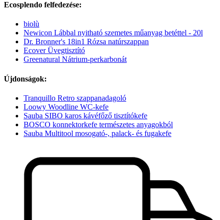
Ecosplendo felfedezése:
biolù
Newicon Lábbal nyitható szemetes műanyag betéttel - 20l
Dr. Bronner's 18in1 Rózsa natúrszappan
Ecover Üvegtisztító
Greenatural Nátrium-perkarbonát
Újdonságok:
Tranquillo Retro szappanadagoló
Loowy Woodline WC-kefe
Sauba SIBO karos kávéfőző tisztítókefe
BOSCO konnektorkefe természetes anyagokból
Sauba Multitool mosogató-, palack- és fugakefe