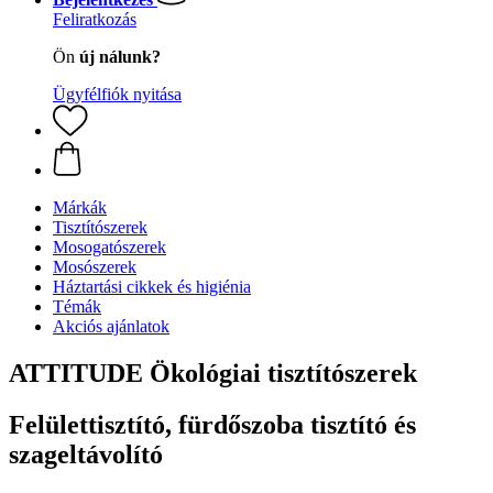
Feliratkozás
Ön
új nálunk?
Ügyfélfiók nyitása
Márkák
Tisztítószerek
Mosogatószerek
Mosószerek
Háztartási cikkek és higiénia
Témák
Akciós ajánlatok
ATTITUDE Ökológiai tisztítószerek
Felülettisztító, fürdőszoba tisztító és
szageltávolító