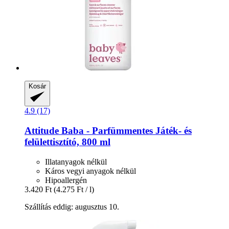
Kosár
4.9 (17)
Attitude
Baba -​ Parfümmentes Játék-​ és
felülettisztító, 800 ml
Illatanyagok nélkül
Káros vegyi anyagok nélkül
Hipoallergén
3.420 Ft
(4.275 Ft / l)
Szállítás eddig: augusztus 10.