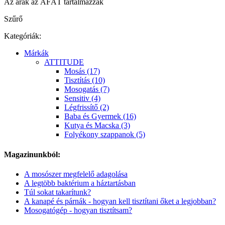
Az árak az ÁFÁT tartalmazzák
Szűrő
Kategóriák:
Márkák
ATTITUDE
Mosás (17)
Tisztítás (10)
Mosogatás (7)
Sensitiv (4)
Légfrissítő (2)
Baba és Gyermek (16)
Kutya és Macska (3)
Folyékony szappanok (5)
Magazinunkból:
A mosószer megfelelő adagolása
A legtöbb baktérium a háztartásban
Túl sokat takarítunk?
A kanapé és párnák - hogyan kell tisztítani őket a legjobban?
Mosogatógép - hogyan tisztítsam?