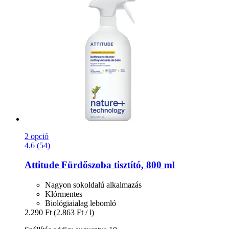
2 opció
4.6 (54)
Attitude
Fürdőszoba tisztító, 800 ml
Nagyon sokoldalú alkalmazás
Klórmentes
Biológiaialag lebomló
2.290 Ft
(2.863 Ft / l)