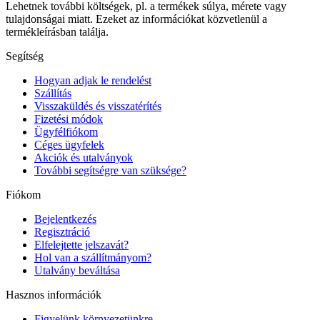
Lehetnek további költségek, pl. a termékek súlya, mérete vagy
tulajdonságai miatt. Ezeket az információkat közvetlenül a
termékleírásban találja.
Segítség
Hogyan adjak le rendelést
Szállítás
Visszaküldés és visszatérítés
Fizetési módok
Ügyfélfiókom
Céges ügyfelek
Akciók és utalványok
További segítségre van szüksége?
Fiókom
Bejelentkezés
Regisztráció
Elfelejtette jelszavát?
Hol van a szállítmányom?
Utalvány beváltása
Hasznos információk
Figyelünk környezetünkre