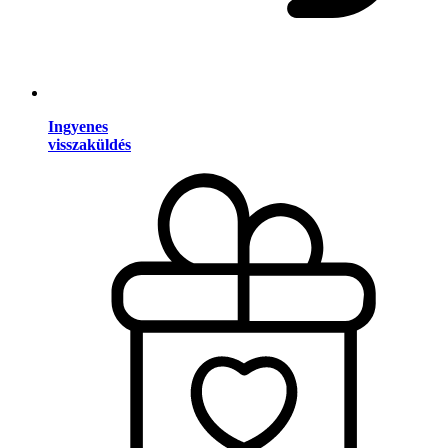
Ingyenes
visszaküldés