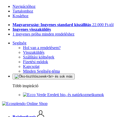
Navigációhoz
Tartalomhoz
Kosárhoz
Magyarország: Ingyenes standard kiszállítás
22.000 Ft-tól
Ingyenes visszaküldés
1 ingyenes próba minden rendeléshez
Segítség
Hol van a rendelésem?
Visszaküldés
Szállítási költségek
Fizetési módok
Kapcsolat
Minden Segítség-téma
Több inspiráció
Eredeti bio- és natúrkozmeikumok
Bejelentkezés