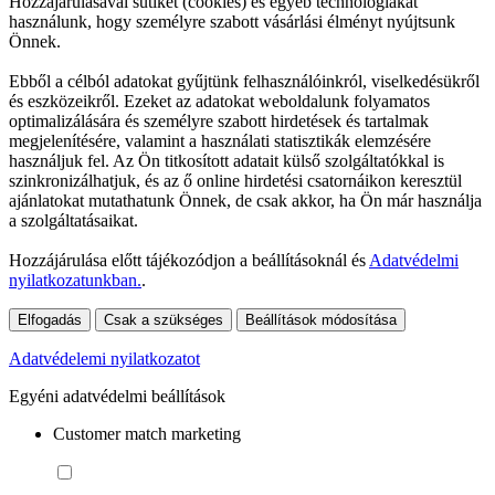
Hozzájárulásával sütiket (cookies) és egyéb technológiákat
használunk, hogy személyre szabott vásárlási élményt nyújtsunk
Önnek.
Ebből a célból adatokat gyűjtünk felhasználóinkról, viselkedésükről
és eszközeikről. Ezeket az adatokat weboldalunk folyamatos
optimalizálására és személyre szabott hirdetések és tartalmak
megjelenítésére, valamint a használati statisztikák elemzésére
használjuk fel. Az Ön titkosított adatait külső szolgáltatókkal is
szinkronizálhatjuk, és az ő online hirdetési csatornáikon keresztül
ajánlatokat mutathatunk Önnek, de csak akkor, ha Ön már használja
a szolgáltatásaikat.
Hozzájárulása előtt tájékozódjon a beállításoknál és
Adatvédelmi
nyilatkozatunkban.
.
Elfogadás
Csak a szükséges
Beállítások módosítása
Adatvédelemi nyilatkozatot
Egyéni adatvédelmi beállítások
Customer match marketing