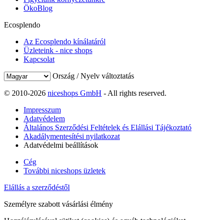
ÖkoBlog
Ecosplendo
Az Ecosplendo kínálatáról
Üzleteink - nice shops
Kapcsolat
Ország / Nyelv változtatás
© 2010-2026
niceshops GmbH
- All rights reserved.
Impresszum
Adatvédelem
Általános Szerződési Feltételek és Elállási Tájékoztató
Akadálymentesítési nyilatkozat
Adatvédelmi beállítások
Cég
További niceshops üzletek
Elállás a szerződéstől
Személyre szabott vásárlási élmény