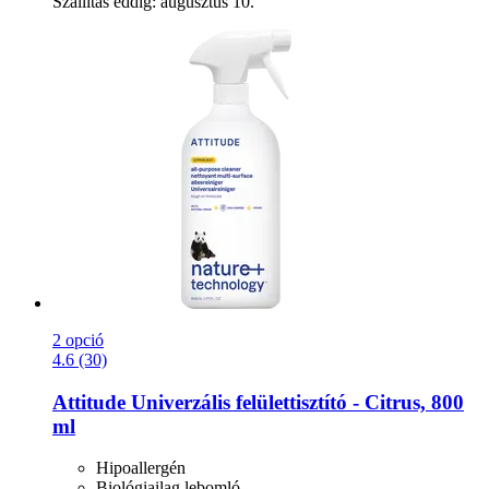
Szállítás eddig: augusztus 10.
2 opció
4.6 (30)
Attitude
Univerzális felülettisztító -​ Citrus, 800
ml
Hipoallergén
Biológiailag lebomló