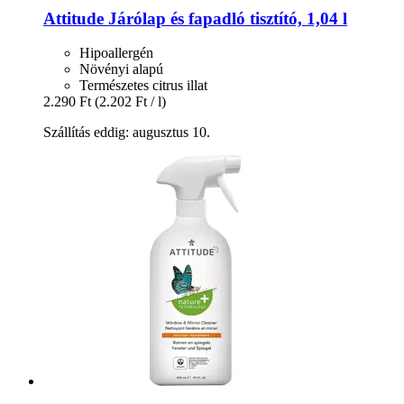
Attitude
Járólap és fapadló tisztító, 1,04 l
Hipoallergén
Növényi alapú
Természetes citrus illat
2.290 Ft
(2.202 Ft / l)
Szállítás eddig: augusztus 10.