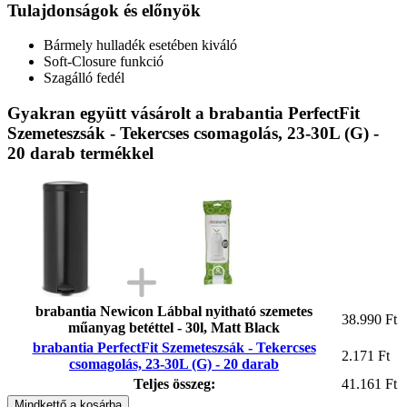
Tulajdonságok és előnyök
Bármely hulladék esetében kiváló
Soft-Closure funkció
Szagálló fedél
Gyakran együtt vásárolt a brabantia PerfectFit
Szemeteszsák - Tekercses csomagolás, 23-30L (G) -
20 darab termékkel
brabantia Newicon Lábbal nyitható szemetes
38.990 Ft
műanyag betéttel - 30l, Matt Black
brabantia PerfectFit Szemeteszsák - Tekercses
2.171 Ft
csomagolás, 23-30L (G) - 20 darab
Teljes összeg:
41.161 Ft
Mindkettő a kosárba