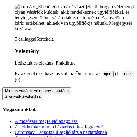
Az „Ellenőrzött vásárlás” azt jelenti, hogy a véleményt
olyan vásárlók küldték, akik rendelkeznek ügyfélfiókkal, és
ténylegesen tőlünk vásárolták ezt a terméket. Alapvetően
bárki értékelhet, akinek van ügyfélfiókja nálunk.
Megjegyzés
bezárása
5 csillaggal5értékelt.
Vélemény
Letisztult és elegáns. Praktikus.
Ez az értékelés hasznos volt az Ön számára?
(1)
igen
nem
(0)
Minden vásárlói vélemény mutatása
A termék értékelése
Magazinunkból:
A mosószer megfelelő adagolása
A holdnaptár, mint a háztartás titkos fegyvere!
Citromsav – sokoldalú segítő társ a háztartásban