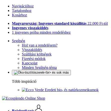
Navigációhoz
Tartalomhoz
Kosárhoz
Magyarország: Ingyenes standard kiszállítás
22.000 Ft-tól
Ingyenes visszaküldés
1 ingyenes próba minden rendeléshez
Segítség
Hol van a rendelésem?
Visszaküldés
Szállítási költségek
Fizetési módok
Kapcsolat
Minden Segítség-téma
Több inspiráció
Eredeti bio- és natúrkozmeikumok
Bejelentkezés