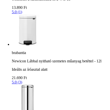
13.890 Ft
5.0 (1)
brabantia
Newicon Lábbal nyitható szemetes műanyag betéttel - 12l
Ideális az íróasztal alatt
21.690 Ft
5.0 (3)