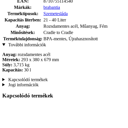
EAN:
8710755114540
Márkák:
brabantia
Terméktípusok:
Szemetesláda
Kapacitás literben:
21 - 40 Liter
Anyag:
Rozsdamentes acél, Műanyag, Fém
Minősítések:
Cradle to Cradle
Terméktulajdonság:
BPA-mentes, Újrahasznosított
További információk
Anyag:
rozsdamentes acél
Méretek:
293 x 380 x 679 mm
Súly:
3,715 kg
Kapacitás:
30 l
Kapcsolódó termékek
Jogi információk
Kapcsolódó termékek