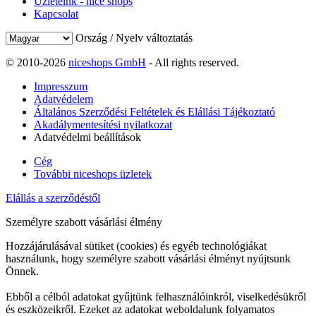
Üzleteink - nice shops
Kapcsolat
Ország / Nyelv változtatás
© 2010-2026
niceshops GmbH
- All rights reserved.
Impresszum
Adatvédelem
Általános Szerződési Feltételek és Elállási Tájékoztató
Akadálymentesítési nyilatkozat
Adatvédelmi beállítások
Cég
További niceshops üzletek
Elállás a szerződéstől
Személyre szabott vásárlási élmény
Hozzájárulásával sütiket (cookies) és egyéb technológiákat
használunk, hogy személyre szabott vásárlási élményt nyújtsunk
Önnek.
Ebből a célból adatokat gyűjtünk felhasználóinkról, viselkedésükről
és eszközeikről. Ezeket az adatokat weboldalunk folyamatos