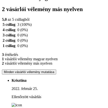
2 vásárlói vélemény más nyelven
5,0
az 5 csillagból
5 csillag
3
(100%)
4 csillag
0
(0%)
3 csillag
0
(0%)
2 csillag
0
(0%)
1 csillag
0
(0%)
3
értékelés
1
vásárlói vélemény magyar nyelven
2
vásárlói vélemény más nyelven
Minden vásárlói vélemény mutatása
Krisztina
2022. február 25.
Ellenőrzött vásárlás