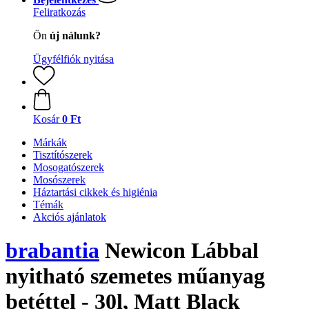
Feliratkozás
Ön
új nálunk?
Ügyfélfiók nyitása
Kosár
0 Ft
Márkák
Tisztítószerek
Mosogatószerek
Mosószerek
Háztartási cikkek és higiénia
Témák
Akciós ajánlatok
brabantia
Newicon Lábbal
nyitható szemetes műanyag
betéttel - 30l, Matt Black