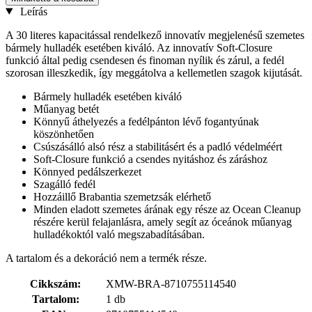
Leírás
A 30 literes kapacitással rendelkező innovatív megjelenésű szemetes
bármely hulladék esetében kiváló. Az innovatív Soft-Closure
funkció által pedig csendesen és finoman nyílik és zárul, a fedél
szorosan illeszkedik, így meggátolva a kellemetlen szagok kijutását.
Bármely hulladék esetében kiváló
Műanyag betét
Könnyű áthelyezés a fedélpánton lévő fogantyúnak
köszönhetően
Csúszásálló alsó rész a stabilitásért és a padló védelméért
Soft-Closure funkció a csendes nyitáshoz és záráshoz
Könnyed pedálszerkezet
Szagálló fedél
Hozzáillő Brabantia szemetzsák elérhető
Minden eladott szemetes árának egy része az Ocean Cleanup
részére kerül felajanlásra, amely segít az óceánok műanyag
hulladékoktól való megszabadításában.
A tartalom és a dekoráció nem a termék része.
Cikkszám:
XMW-BRA-8710755114540
Tartalom:
1 db