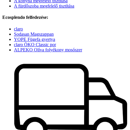
A konyha megfelelő tisztítása
A fürdőszoba megfelelő tisztítása
Ecosplendo felfedezése:
claro
Sodasan Magszappan
YOPE Fügefa gyertya
claro ÖKO Classic por
ALPEKO Olíva folyékony mosószer