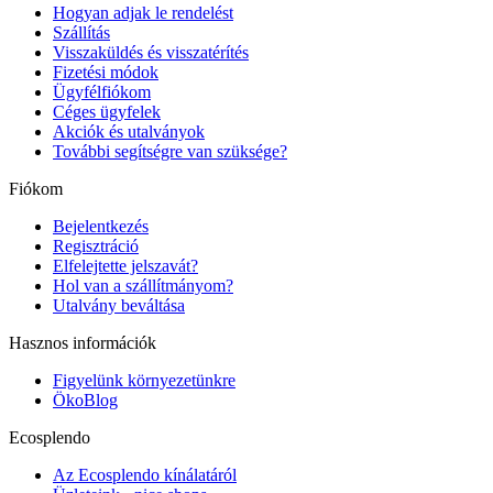
Hogyan adjak le rendelést
Szállítás
Visszaküldés és visszatérítés
Fizetési módok
Ügyfélfiókom
Céges ügyfelek
Akciók és utalványok
További segítségre van szüksége?
Fiókom
Bejelentkezés
Regisztráció
Elfelejtette jelszavát?
Hol van a szállítmányom?
Utalvány beváltása
Hasznos információk
Figyelünk környezetünkre
ÖkoBlog
Ecosplendo
Az Ecosplendo kínálatáról