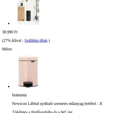
38.990 Ft
(27% áfával
-
Szállítási díjak
)
Méret:
brabantia
Newicon Lábbal nyitható szemetes műanyag betéttel - 3l
Tökéletes a fürdőszobába és a WC-be