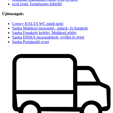
ecoLiving Természetes fehérítő
Újdonságok:
Loowy HALTA WC-papír-tartó
Sauba Multitool mosogató-, palack- és fugakefe
Sauba Fugakefe kefefej, Multitool pótfej
Sauba DISHA mosogatókefe, nyéllel és fejjel
Sauba Portalanító ecset