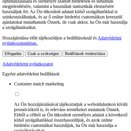
optimalizálására és személyre szabott hirdetések és tartalmak
megjelenítésére, valamint a használati statisztikák elemzésére
használjuk fel. Az Ön titkosított adatait külső szolgáltatókkal is
szinkronizálhatjuk, és az ő online hirdetési csatornáikon keresztül
ajánlatokat mutathatunk Önnek, de csak akkor, ha Ön már használja
a szolgáltatásaikat.
Hozzájárulása előtt tájékozódjon a beállításoknál és
Adatvédelmi
nyilatkozatunkban.
.
Elfogadás
Csak a szükséges
Beállítások módosítása
Adatvédelemi nyilatkozatot
Egyéni adatvédelmi beállítások
Customer match marketing
Az Ön hozzájárulásával tájékoztatjuk a weboldalunkon kívüli
promóciókról is, és releváns termékeket mutatunk Önnek.
Ebből a célból az Ön titkosított személyes adatait a következő
külső szolgáltatókkal összehasonlítjuk, és azok online
hirdetési csatornáikat használjuk, ha Ön már használja a
szolgáltatásaikat: