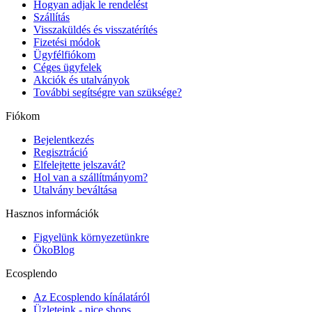
Hogyan adjak le rendelést
Szállítás
Visszaküldés és visszatérítés
Fizetési módok
Ügyfélfiókom
Céges ügyfelek
Akciók és utalványok
További segítségre van szüksége?
Fiókom
Bejelentkezés
Regisztráció
Elfelejtette jelszavát?
Hol van a szállítmányom?
Utalvány beváltása
Hasznos információk
Figyelünk környezetünkre
ÖkoBlog
Ecosplendo
Az Ecosplendo kínálatáról
Üzleteink - nice shops