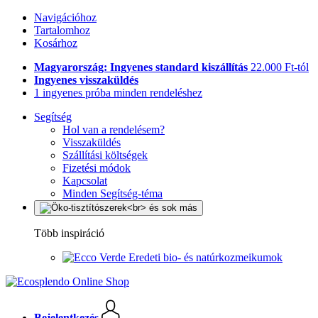
Navigációhoz
Tartalomhoz
Kosárhoz
Magyarország: Ingyenes standard kiszállítás
22.000 Ft-tól
Ingyenes visszaküldés
1 ingyenes próba minden rendeléshez
Segítség
Hol van a rendelésem?
Visszaküldés
Szállítási költségek
Fizetési módok
Kapcsolat
Minden Segítség-téma
Több inspiráció
Eredeti bio- és natúrkozmeikumok
Bejelentkezés