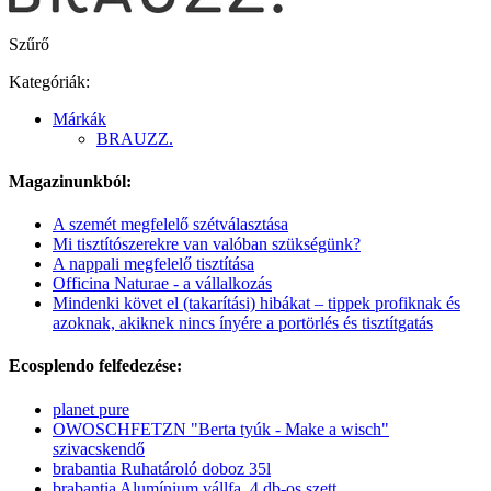
Szűrő
Kategóriák:
Márkák
BRAUZZ.
Magazinunkból:
A szemét megfelelő szétválasztása
Mi tisztítószerekre van valóban szükségünk?
A nappali megfelelő tisztítása
Officina Naturae - a vállalkozás
Mindenki követ el (takarítási) hibákat – tippek profiknak és
azoknak, akiknek nincs ínyére a portörlés és tisztítgatás
Ecosplendo felfedezése:
planet pure
OWOSCHFETZN "Berta tyúk - Make a wisch"
szivacskendő
brabantia Ruhatároló doboz 35l
brabantia Alumínium vállfa, 4 db-os szett