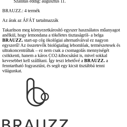
Szállítás eddig: augusztus 11.
BRAUZZ.: 4 termék
Az árak az ÁFÁT tartalmazzák
Takarítson meg környezetkárosító egyszer használatos műanyagot
anélkül, hogy lemondana a tökéletes tisztaságról- a belga
BRAUZZ.
start-up cég ökológiai alternatíváival ez nagyon
egyszerű! Az összetevők biológiailag lebomlóak, természetesek és
ultrakoncentráltak – ez nem csak a csomagolás mennyiségét
csökkenti, hanem a káros CO2-kibocsátást is, mivel sokkal
kevesebbet kell szállítani. Így teszi lehetővé a
BRAUZZ.
a
fenntartható fogyasztást, és segít egy kicsit tisztábbá tenni
világunkat.