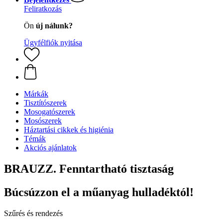
Feliratkozás
Ön
új nálunk?
Ügyfélfiók nyitása
Márkák
Tisztítószerek
Mosogatószerek
Mosószerek
Háztartási cikkek és higiénia
Témák
Akciós ajánlatok
BRAUZZ. Fenntartható tisztaság
Búcsúzzon el a műanyag hulladéktól!
Szűrés és rendezés