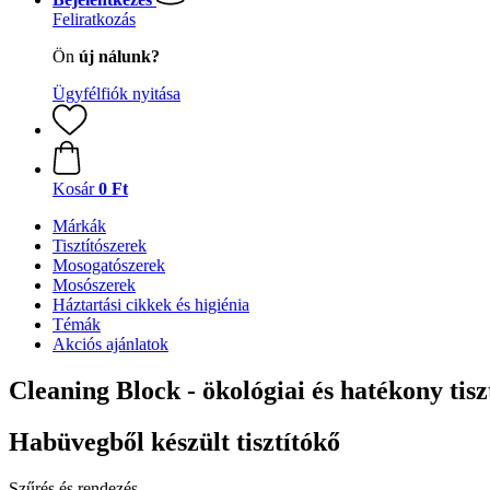
Feliratkozás
Ön
új nálunk?
Ügyfélfiók nyitása
Kosár
0 Ft
Márkák
Tisztítószerek
Mosogatószerek
Mosószerek
Háztartási cikkek és higiénia
Témák
Akciós ajánlatok
Cleaning Block - ökológiai és hatékony tisz
Habüvegből készült tisztítókő
Szűrés és rendezés