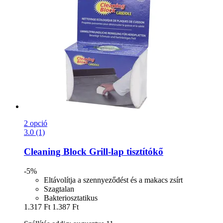
2 opció
3.0 (1)
Cleaning Block
Grill-​lap tisztítókő
-5%
Eltávolítja a szennyeződést és a makacs zsírt
Szagtalan
Bakteriosztatikus
1.317 Ft
1.387 Ft