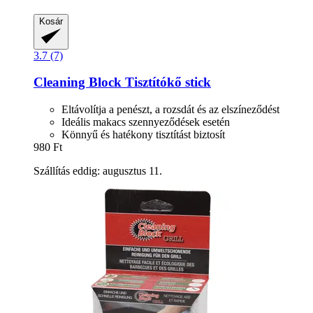
Kosár
3.7 (7)
Cleaning Block
Tisztítókő stick
Eltávolítja a penészt, a rozsdát és az elszíneződést
Ideális makacs szennyeződések esetén
Könnyű és hatékony tisztítást biztosít
980 Ft
Szállítás eddig: augusztus 11.