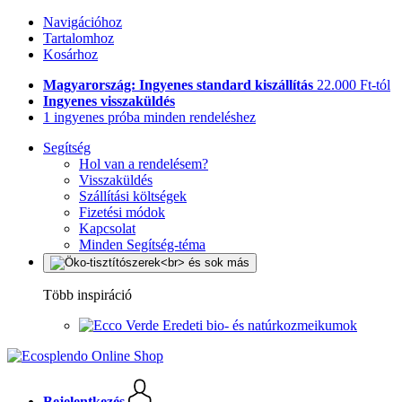
Navigációhoz
Tartalomhoz
Kosárhoz
Magyarország: Ingyenes standard kiszállítás
22.000 Ft-tól
Ingyenes visszaküldés
1 ingyenes próba minden rendeléshez
Segítség
Hol van a rendelésem?
Visszaküldés
Szállítási költségek
Fizetési módok
Kapcsolat
Minden Segítség-téma
Több inspiráció
Eredeti bio- és natúrkozmeikumok
Bejelentkezés