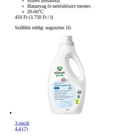
Színes mosáshoz
Illatanyag és tartósítószer mentes
20-60°C
450 Ft
(3.750 Ft / l)
Szállítás eddig: augusztus 10.
3 opció
4.4 (7)