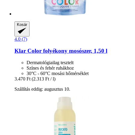
Kosár
4.0 (7)
Klar
Color folyékony mosószer, 1,50 l
Dermatológiailag tesztelt
Színes és fehér ruhákhoz
30°C - 60°C mosási hőmérséklet
3.470 Ft
(2.313 Ft / l)
Szállítás eddig: augusztus 10.