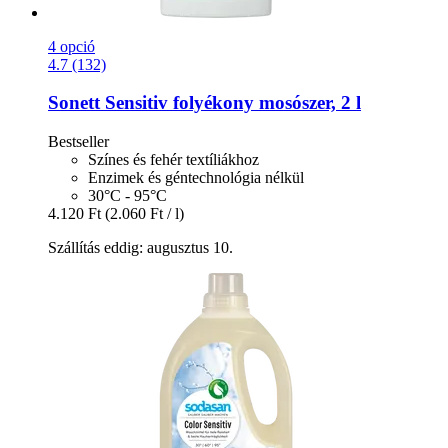
4 opció
4.7 (132)
Sonett
Sensitiv folyékony mosószer, 2 l
Bestseller
Színes és fehér textíliákhoz
Enzimek és géntechnológia nélkül
30°C - 95°C
4.120 Ft
(2.060 Ft / l)
Szállítás eddig: augusztus 10.