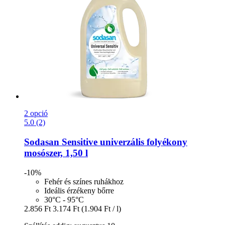
2 opció
5.0 (2)
Sodasan
Sensitive univerzális folyékony
mosószer, 1,50 l
-10%
Fehér és színes ruhákhoz
Ideális érzékeny bőrre
30°C - 95°C
2.856 Ft
3.174 Ft
(1.904 Ft / l)