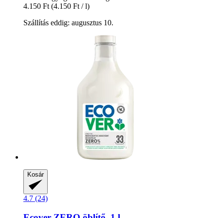
4.150 Ft
(4.150 Ft / l)
Szállítás eddig: augusztus 10.
Kosár
4.7 (24)
Ecover
ZERO öblítő, 1 l