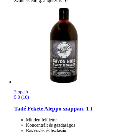
Szállítás eddig: augusztus 10.
3 opció
5.0 (10)
Tadé
Fekete Aleppo szappan, 1 l
Minden felületre
Koncentrált és gazdaságos
Ragyogás és tisztaság