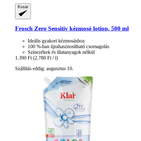
Kosár
Frosch
Zero Sensitiv kézmosó lotion, 500 ml
Ideális gyakori kézmosáshoz
100 %-ban újrahasznosítható csomagolás
Színezékek és illatanyagok nélkül
1.390 Ft
(2.780 Ft / l)
Szállítás eddig: augusztus 10.