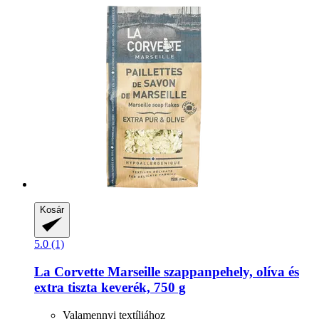
Kosár
5.0 (1)
La Corvette
Marseille szappanpehely, olíva és
extra tiszta keverék, 750 g
Valamennyi textíliához