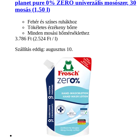
planet pure
0% ZERO univerzális mosószer, 30
mosás (1,50 l)
Fehér és színes ruhákhoz
Tökéletes érzékeny bőrre
Minden mosási hőmérséklethez
3.786 Ft
(2.524 Ft / l)
Szállítás eddig: augusztus 10.