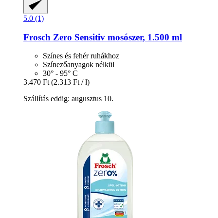
5.0 (1)
Frosch
Zero Sensitiv mosószer, 1.500 ml
Színes és fehér ruhákhoz
Színezőanyagok nélkül
30° - 95° C
3.470 Ft
(2.313 Ft / l)
Szállítás eddig: augusztus 10.