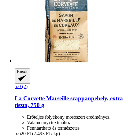
Kosár
5.0 (2)
La Corvette
Marseille szappanpehely, extra
tiszta, 750 g
Erőteljes folyékony mosószert eredményez
Valamennyi textíliához
Fenntartható és természetes
5.620 Ft
(7.493 Ft / kg)