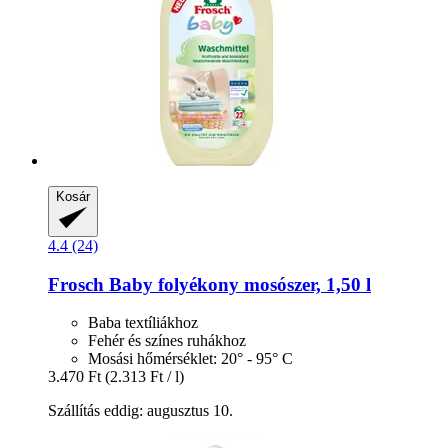
Kosár
4.4 (24)
Frosch
Baby folyékony mosószer, 1,50 l
Baba textíliákhoz
Fehér és színes ruhákhoz
Mosási hőmérséklet: 20° - 95° C
3.470 Ft
(2.313 Ft / l)
Szállítás eddig: augusztus 10.