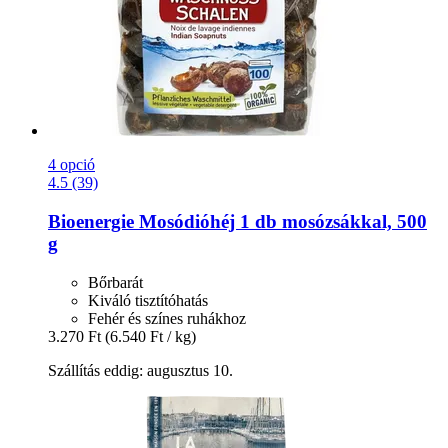
4 opció
4.5 (39)
Bioenergie
Mosódióhéj 1 db mosózsákkal, 500
g
Bőrbarát
Kiváló tisztítóhatás
Fehér és színes ruhákhoz
3.270 Ft
(6.540 Ft / kg)
Szállítás eddig: augusztus 10.