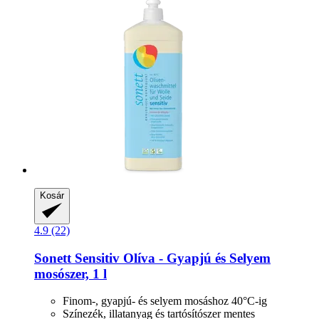
Kosár
4.9 (22)
Sonett
Sensitiv Olíva -​ Gyapjú és Selyem
mosószer, 1 l
Finom-, gyapjú- és selyem mosáshoz 40°C-ig
Színezék, illatanyag és tartósítószer mentes