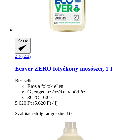
Kosár
4.6 (44)
Ecover
ZERO folyékony mosószer, 1 l
Bestseller
Erős a foltok ellen
Gyengéd az érzékeny bőrhöz
30 °C - 60 °C
5.620 Ft
(5.620 Ft / l)
Szállítás eddig: augusztus 10.