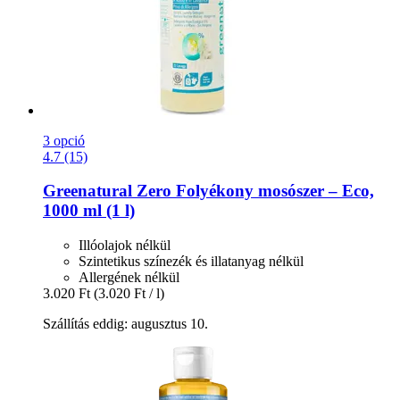
3 opció
4.7 (15)
Greenatural
Zero Folyékony mosószer – Eco,
1000 ml (1 l)
Illóolajok nélkül
Szintetikus színezék és illatanyag nélkül
Allergének nélkül
3.020 Ft
(3.020 Ft / l)
Szállítás eddig: augusztus 10.