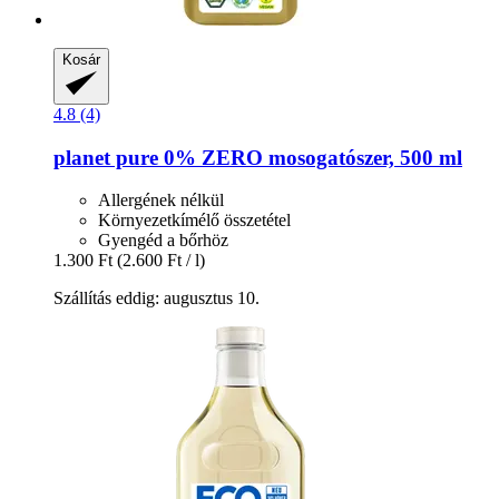
Kosár
4.8 (4)
planet pure
0% ZERO mosogatószer, 500 ml
Allergének nélkül
Környezetkímélő összetétel
Gyengéd a bőrhöz
1.300 Ft
(2.600 Ft / l)
Szállítás eddig: augusztus 10.