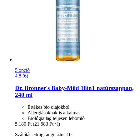
5 opció
4.8 (6)
Dr. Bronner's
Baby-​Mild 18in1 natúrszappan,
240 ml
Értékes bio olajokból
Allergiásoknak is alkalmas
Biológiailag teljesen lebomló
5.180 Ft
(21.583 Ft / l)
Szállítás eddig: augusztus 10.