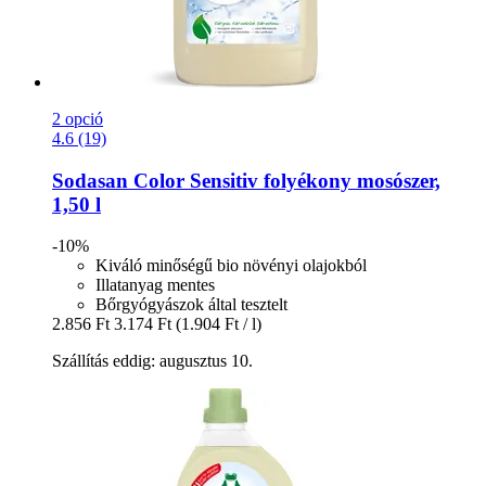
2 opció
4.6 (19)
Sodasan
Color Sensitiv folyékony mosószer,
1,50 l
-10%
Kiváló minőségű bio növényi olajokból
Illatanyag mentes
Bőrgyógyászok által tesztelt
2.856 Ft
3.174 Ft
(1.904 Ft / l)
Szállítás eddig: augusztus 10.