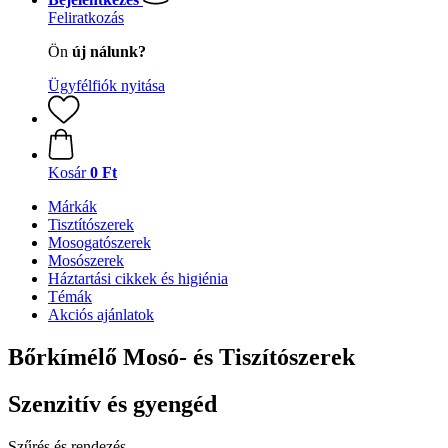
Feliratkozás
Ön
új nálunk?
Ügyfélfiók nyitása
Kosár
0 Ft
Márkák
Tisztítószerek
Mosogatószerek
Mosószerek
Háztartási cikkek és higiénia
Témák
Akciós ajánlatok
Bőrkímélő Mosó- és Tiszítószerek
Szenzitív és gyengéd
Szűrés és rendezés