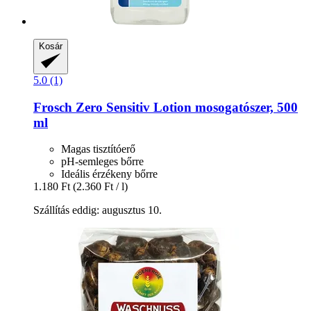
Kosár
5.0 (1)
Frosch
Zero Sensitiv Lotion mosogatószer, 500
ml
Magas tisztítóerő
pH-semleges bőrre
Ideális érzékeny bőrre
1.180 Ft
(2.360 Ft / l)
Szállítás eddig: augusztus 10.