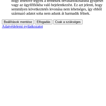
hogy lehetővé tegyék a termékek bevásárlókosarába gyűjtését
vagy az ügyfélfiókba való bejelentkezést. Ez azt jelenti, hogy
semmilyen következtetés levonása nem lehetséges, így ebből
származó adatot soha nem adunk át harmadik félnek.
Beállítások mentése
Elfogadás
Csak a szükséges
Adatvédelemi nyilatkozatot