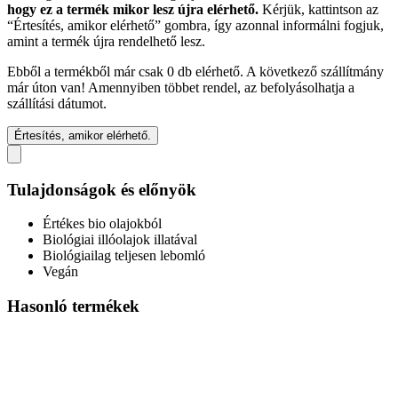
hogy ez a termék mikor lesz újra elérhető.
Kérjük, kattintson az
“Értesítés, amikor elérhető” gombra, így azonnal informálni fogjuk,
amint a termék újra rendelhető lesz.
Ebből a termékből már csak 0 db elérhető. A következő szállítmány
már úton van! Amennyiben többet rendel, az befolyásolhatja a
szállítási dátumot.
Értesítés, amikor elérhető.
Tulajdonságok és előnyök
Értékes bio olajokból
Biológiai illóolajok illatával
Biológiailag teljesen lebomló
Vegán
Hasonló termékek