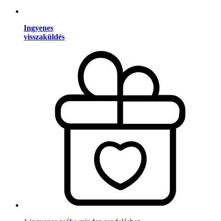
Ingyenes
visszaküldés