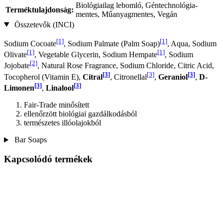
Biológiailag lebomló, Géntechnológia-
Terméktulajdonság:
mentes, Műanyagmentes, Vegán
Összetevők (INCI)
[1]
[1]
Sodium Cocoate
, Sodium Palmate (Palm Soap)
, Aqua, Sodium
[1]
[1]
Olivate
, Vegetable Glycerin, Sodium Hempate
, Sodium
[2]
Jojobate
, Natural Rose Fragrance, Sodium Chloride, Citric Acid,
[3]
[3]
[3]
Tocopherol (Vitamin E),
Citral
, Citronellal
,
Geraniol
,
D-
[3]
[3]
Limonen
,
Linalool
Fair-Trade minősített
ellenőrzött biológiai gazdálkodásból
természetes illóolajokból
Bar Soaps
Kapcsolódó termékek