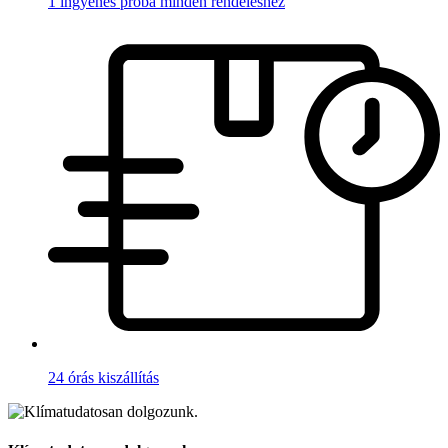
1 ingyenes próba minden rendeléshez
24 órás kiszállítás