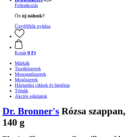
Feliratkozás
Ön
új nálunk?
Ügyfélfiók nyitása
Kosár
0 Ft
Márkák
Tisztítószerek
Mosogatószerek
Mosószerek
Háztartási cikkek és higiénia
Témák
Akciós ajánlatok
Dr. Bronner's
Rózsa szappan,
140 g