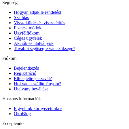
Segítség
Hogyan adjak le rendelést
Szállítás
Visszaküldés és visszatérítés
Fizetési módok
Ügyfélfiókom
Céges ügyfelek
Akciók és utalványok
További segítségre van szüksége?
Fiókom
Bejelentkezés
Regisztráció
Elfelejtette jelszavát?
Hol van a szállítmányom?
Utalvány beváltása
Hasznos információk
Figyelünk környezetünkre
ÖkoBlog
Ecosplendo