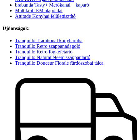
brabantia Tasty+ Merőkanál + kaparó
Multikraft EM alapoldat
Attitude Konyhai felülettisztító
Újdonságok:
Tranquillo Traditional konyharuha
Tranquillo Retro szappanadagoló
Tranquillo Retro fogkefetartó
Tranquillo Natural Neem szappantartó
Tranquillo Douceur Florale fürdőszobai tálca