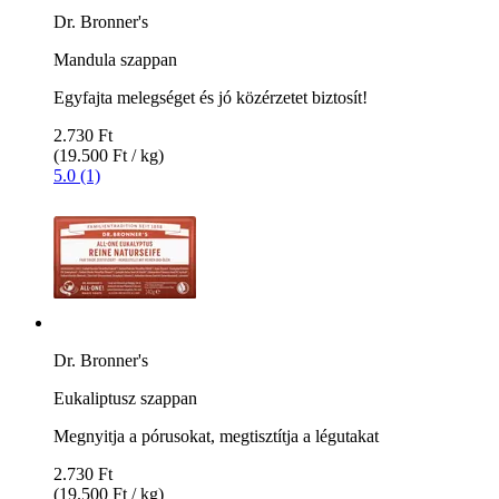
Dr. Bronner's
Mandula szappan
Egyfajta melegséget és jó közérzetet biztosít!
2.730 Ft
(19.500 Ft / kg)
5.0 (1)
Dr. Bronner's
Eukaliptusz szappan
Megnyitja a pórusokat, megtisztítja a légutakat
2.730 Ft
(19.500 Ft / kg)