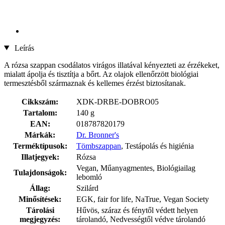
Leírás
A rózsa szappan csodálatos virágos illatával kényezteti az érzékeket,
mialatt ápolja és tisztítja a bőrt. Az olajok ellenőrzött biológiai
termesztésből származnak és kellemes érzést biztosítanak.
Cikkszám:
XDK-DRBE-DOBRO05
Tartalom:
140 g
EAN:
018787820179
Márkák:
Dr. Bronner's
Terméktípusok:
Tömbszappan
, Testápolás és higiénia
Illatjegyek:
Rózsa
Vegan, Műanyagmentes, Biológiailag
Tulajdonságok:
lebomló
Állag:
Szilárd
Minősítések:
EGK, fair for life, NaTrue, Vegan Society
Tárolási
Hűvös, száraz és fénytől védett helyen
megjegyzés:
tárolandó, Nedvességtől védve tárolandó