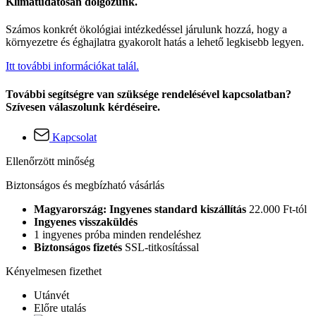
Klímatudatosan dolgozunk.
Számos konkrét ökológiai intézkedéssel járulunk hozzá, hogy a
környezetre és éghajlatra gyakorolt hatás a lehető legkisebb legyen.
Itt további információkat talál.
További segítségre van szüksége rendelésével kapcsolatban?
Szívesen válaszolunk kérdéseire.
Kapcsolat
Ellenőrzött minőség
Biztonságos és megbízható vásárlás
Magyarország: Ingyenes standard kiszállítás
22.000 Ft-tól
Ingyenes visszaküldés
1 ingyenes próba minden rendeléshez
Biztonságos fizetés
SSL-titkosítással
Kényelmesen fizethet
Utánvét
Előre utalás