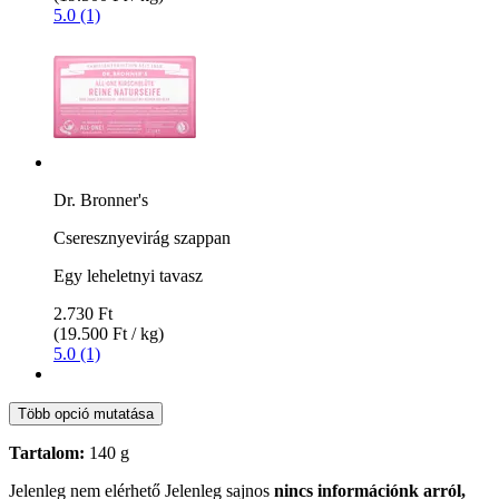
5.0 (1)
Dr. Bronner's
Cseresznyevirág szappan
Egy leheletnyi tavasz
2.730 Ft
(19.500 Ft / kg)
5.0 (1)
Több opció mutatása
Tartalom:
140 g
Jelenleg nem elérhető
Jelenleg sajnos
nincs információnk arról,