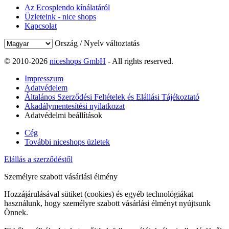
Az Ecosplendo kínálatáról
Üzleteink - nice shops
Kapcsolat
Ország / Nyelv változtatás
© 2010-2026
niceshops GmbH
- All rights reserved.
Impresszum
Adatvédelem
Általános Szerződési Feltételek és Elállási Tájékoztató
Akadálymentesítési nyilatkozat
Adatvédelmi beállítások
Cég
További niceshops üzletek
Elállás a szerződéstől
Személyre szabott vásárlási élmény
Hozzájárulásával sütiket (cookies) és egyéb technológiákat
használunk, hogy személyre szabott vásárlási élményt nyújtsunk
Önnek.