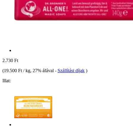
2.730 Ft
(
19.500 Ft / kg
, 27% áfával
-
Szállítási díjak
)
Illat: