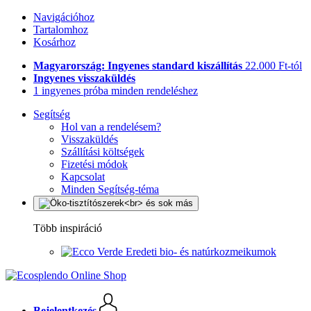
Navigációhoz
Tartalomhoz
Kosárhoz
Magyarország: Ingyenes standard kiszállítás
22.000 Ft-tól
Ingyenes visszaküldés
1 ingyenes próba minden rendeléshez
Segítség
Hol van a rendelésem?
Visszaküldés
Szállítási költségek
Fizetési módok
Kapcsolat
Minden Segítség-téma
Több inspiráció
Eredeti bio- és natúrkozmeikumok
Bejelentkezés