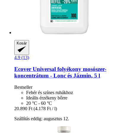
Kosár
4.9 (13)
Ecover
Universal folyékony mosószer-​
koncentrátum -​ Lonc és Jázmin, 5 l
Bestseller
Fehér és színes ruhákhoz
Ideális érzékeny bőrre
20 °C - 60 °C
20.890 Ft
(4.178 Ft / l)
Szállítás eddig: augusztus 12.