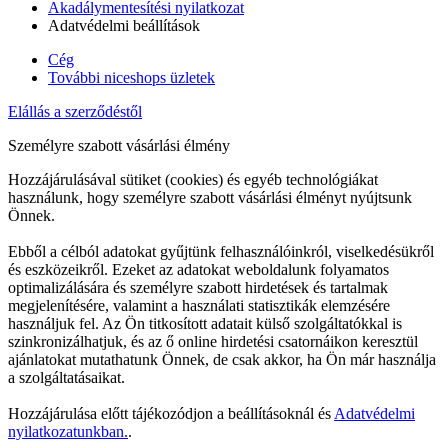
Akadálymentesítési nyilatkozat
Adatvédelmi beállítások
Cég
További niceshops üzletek
Elállás a szerződéstől
Személyre szabott vásárlási élmény
Hozzájárulásával sütiket (cookies) és egyéb technológiákat
használunk, hogy személyre szabott vásárlási élményt nyújtsunk
Önnek.
Ebből a célból adatokat gyűjtünk felhasználóinkról, viselkedésükről
és eszközeikről. Ezeket az adatokat weboldalunk folyamatos
optimalizálására és személyre szabott hirdetések és tartalmak
megjelenítésére, valamint a használati statisztikák elemzésére
használjuk fel. Az Ön titkosított adatait külső szolgáltatókkal is
szinkronizálhatjuk, és az ő online hirdetési csatornáikon keresztül
ajánlatokat mutathatunk Önnek, de csak akkor, ha Ön már használja
a szolgáltatásaikat.
Hozzájárulása előtt tájékozódjon a beállításoknál és
Adatvédelmi
nyilatkozatunkban.
.