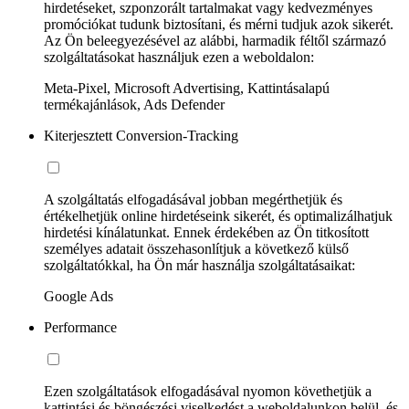
hirdetéseket, szponzorált tartalmakat vagy kedvezményes
promóciókat tudunk biztosítani, és mérni tudjuk azok sikerét.
Az Ön beleegyezésével az alábbi, harmadik féltől származó
szolgáltatásokat használjuk ezen a weboldalon:
Meta-Pixel, Microsoft Advertising, Kattintásalapú
termékajánlások, Ads Defender
Kiterjesztett Conversion-Tracking
A szolgáltatás elfogadásával jobban megérthetjük és
értékelhetjük online hirdetéseink sikerét, és optimalizálhatjuk
hirdetési kínálatunkat. Ennek érdekében az Ön titkosított
személyes adatait összehasonlítjuk a következő külső
szolgáltatókkal, ha Ön már használja szolgáltatásaikat:
Google Ads
Performance
Ezen szolgáltatások elfogadásával nyomon követhetjük a
kattintási és böngészési viselkedést a weboldalunkon belül, és