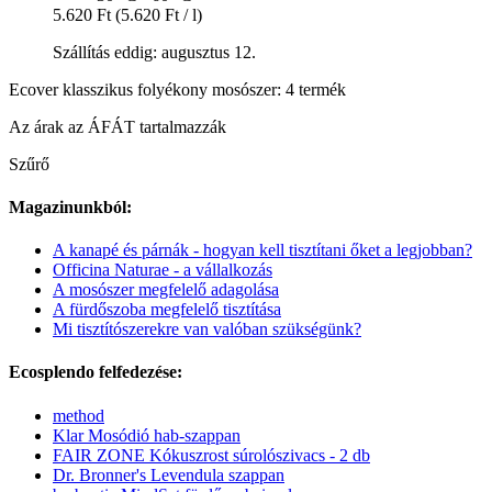
5.620 Ft
(5.620 Ft / l)
Szállítás eddig: augusztus 12.
Ecover klasszikus folyékony mosószer: 4 termék
Az árak az ÁFÁT tartalmazzák
Szűrő
Magazinunkból:
A kanapé és párnák - hogyan kell tisztítani őket a legjobban?
Officina Naturae - a vállalkozás
A mosószer megfelelő adagolása
A fürdőszoba megfelelő tisztítása
Mi tisztítószerekre van valóban szükségünk?
Ecosplendo felfedezése:
method
Klar Mosódió hab-szappan
FAIR ZONE Kókuszrost súrolószivacs - 2 db
Dr. Bronner's Levendula szappan