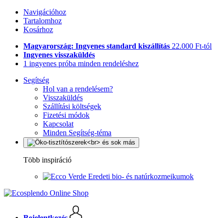
Navigációhoz
Tartalomhoz
Kosárhoz
Magyarország: Ingyenes standard kiszállítás
22.000 Ft-tól
Ingyenes visszaküldés
1 ingyenes próba minden rendeléshez
Segítség
Hol van a rendelésem?
Visszaküldés
Szállítási költségek
Fizetési módok
Kapcsolat
Minden Segítség-téma
Több inspiráció
Eredeti bio- és natúrkozmeikumok
Bejelentkezés