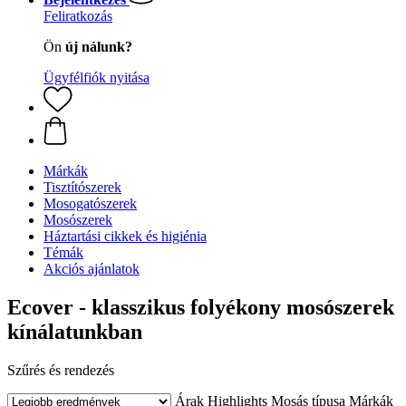
Feliratkozás
Ön
új nálunk?
Ügyfélfiók nyitása
Márkák
Tisztítószerek
Mosogatószerek
Mosószerek
Háztartási cikkek és higiénia
Témák
Akciós ajánlatok
Ecover - klasszikus folyékony mosószerek
kínálatunkban
Szűrés és rendezés
Árak
Highlights
Mosás típusa
Márkák