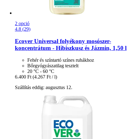
2 opció
4.8 (29)
Ecover
Universal folyékony mosószer-​
koncentrátum -​ Hibiszkusz és Jázmin, 1,50 l
Fehér és színtartó színes ruhákhoz
Bőrgyógyászatilag tesztelt
20 °C - 60 °C
6.400 Ft
(4.267 Ft / l)
Szállítás eddig: augusztus 12.