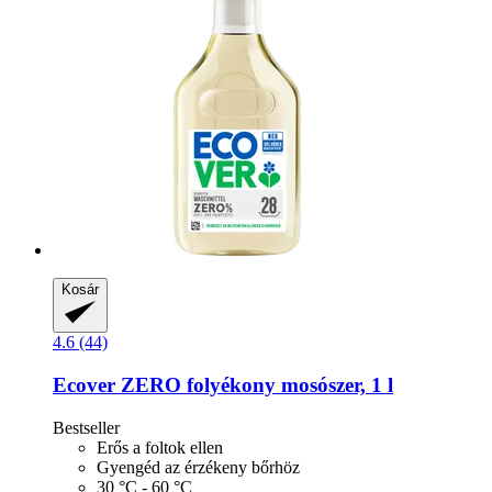
Kosár
4.6 (44)
Ecover
ZERO folyékony mosószer, 1 l
Bestseller
Erős a foltok ellen
Gyengéd az érzékeny bőrhöz
30 °C - 60 °C