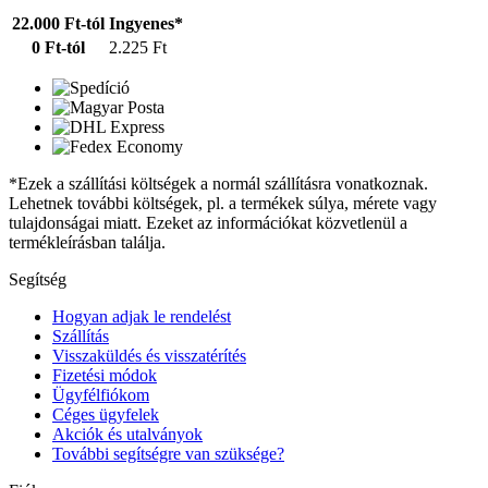
22.000 Ft-tól
Ingyenes*
0 Ft-tól
2.225 Ft
*Ezek a szállítási költségek a normál szállításra vonatkoznak.
Lehetnek további költségek, pl. a termékek súlya, mérete vagy
tulajdonságai miatt. Ezeket az információkat közvetlenül a
termékleírásban találja.
Segítség
Hogyan adjak le rendelést
Szállítás
Visszaküldés és visszatérítés
Fizetési módok
Ügyfélfiókom
Céges ügyfelek
Akciók és utalványok
További segítségre van szüksége?