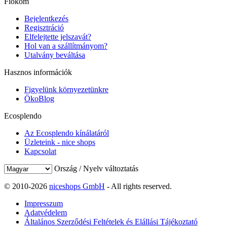
Fiókom
Bejelentkezés
Regisztráció
Elfelejtette jelszavát?
Hol van a szállítmányom?
Utalvány beváltása
Hasznos információk
Figyelünk környezetünkre
ÖkoBlog
Ecosplendo
Az Ecosplendo kínálatáról
Üzleteink - nice shops
Kapcsolat
Ország / Nyelv változtatás
© 2010-2026
niceshops GmbH
- All rights reserved.
Impresszum
Adatvédelem
Általános Szerződési Feltételek és Elállási Tájékoztató