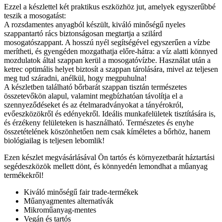
Ezzel a készlettel két praktikus eszközhöz jut, amelyek egyszerűbbé
teszik a mosogatást:
A rozsdamentes anyagból készült, kiváló minőségű nyeles
szappantartó rács biztonságosan megtartja a szilárd
mosogatószappant. A hosszú nyél segítségével egyszerűen a vízbe
merítheti, és gyengéden mozgathatja előre-hátra: a víz alatti könnyed
mozdulatok által szappan kerül a mosogatóvízbe. Használat után a
ketrec optimális helyet biztosít a szappan tárolására, mivel az teljesen
meg tud száradni, anélkül, hogy megpuhulna!
A készletben található bőrbarát szappan tisztán természetes
összetevőkön alapul, valamint megbízhatóan távolítja el a
szennyeződéseket és az ételmaradványokat a tányérokról,
evőeszközökről és edényekről. Ideális munkafelületek tisztítására is,
és érzékeny felületeken is használható. Természetes és enyhe
összetételének köszönhetően nem csak kíméletes a bőrhöz, hanem
biológiailag is teljesen lebomlik!
Ezen készlet megvásárlásával Ön tartós és környezetbarát háztartási
segédeszközök mellett dönt, és könnyedén lemondhat a műanyag
termékekről!
Kiváló minőségű fair trade-termékek
Műanyagmentes alternatívák
Mikroműanyag-mentes
Vegán és tartós