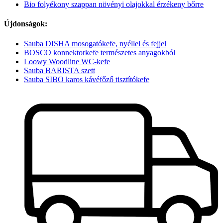
Bio folyékony szappan növényi olajokkal érzékeny bőrre
Újdonságok:
Sauba DISHA mosogatókefe, nyéllel és fejjel
BOSCO konnektorkefe természetes anyagokból
Loowy Woodline WC-kefe
Sauba BARISTA szett
Sauba SIBO karos kávéfőző tisztítókefe