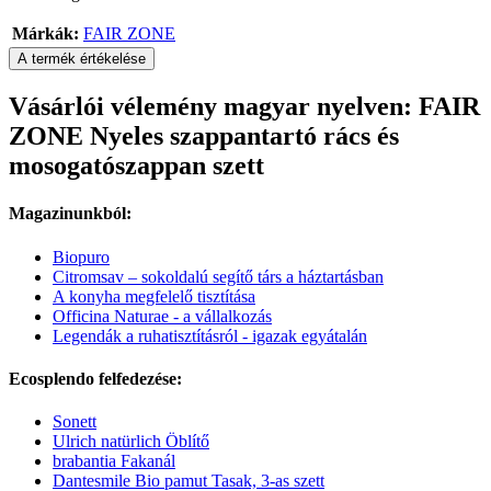
Márkák:
FAIR ZONE
A termék értékelése
Vásárlói vélemény magyar nyelven: FAIR
ZONE Nyeles szappantartó rács és
mosogatószappan szett
Magazinunkból:
Biopuro
Citromsav – sokoldalú segítő társ a háztartásban
A konyha megfelelő tisztítása
Officina Naturae - a vállalkozás
Legendák a ruhatisztításról - igazak egyátalán
Ecosplendo felfedezése:
Sonett
Ulrich natürlich Öblítő
brabantia Fakanál
Dantesmile Bio pamut Tasak, 3-as szett