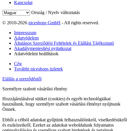
Kapcsolat
Ország / Nyelv változtatás
© 2010-2026
niceshops GmbH
- All rights reserved.
Impresszum
Adatvédelem
Általános Szerződési Feltételek és Elállási Tájékoztató
Akadálymentesítési nyilatkozat
Adatvédelmi beállítások
Cég
További niceshops üzletek
Elállás a szerződéstől
Személyre szabott vásárlási élmény
Hozzájárulásával sütiket (cookies) és egyéb technológiákat
használunk, hogy személyre szabott vásárlási élményt nyújtsunk
Önnek.
Ebből a célból adatokat gyűjtünk felhasználóinkról, viselkedésükről
és eszközeikről. Ezeket az adatokat weboldalunk folyamatos
optimalizálására és személyre szabott hirdetések és tartalmak