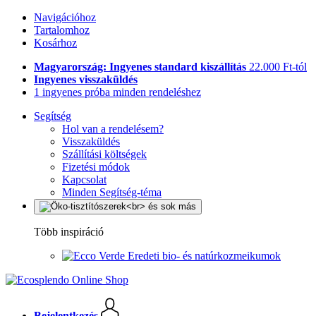
Navigációhoz
Tartalomhoz
Kosárhoz
Magyarország: Ingyenes standard kiszállítás
22.000 Ft-tól
Ingyenes visszaküldés
1 ingyenes próba minden rendeléshez
Segítség
Hol van a rendelésem?
Visszaküldés
Szállítási költségek
Fizetési módok
Kapcsolat
Minden Segítség-téma
Több inspiráció
Eredeti bio- és natúrkozmeikumok
Bejelentkezés