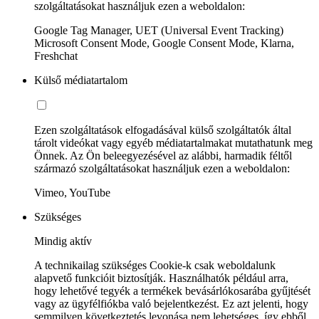
szolgáltatásokat használjuk ezen a weboldalon:
Google Tag Manager, UET (Universal Event Tracking)
Microsoft Consent Mode, Google Consent Mode, Klarna,
Freshchat
Külső médiatartalom
Ezen szolgáltatások elfogadásával külső szolgáltatók által
tárolt videókat vagy egyéb médiatartalmakat mutathatunk meg
Önnek. Az Ön beleegyezésével az alábbi, harmadik féltől
származó szolgáltatásokat használjuk ezen a weboldalon:
Vimeo, YouTube
Szükséges
Mindig aktív
A technikailag szükséges Cookie-k csak weboldalunk
alapvető funkcióit biztosítják. Használhatók például arra,
hogy lehetővé tegyék a termékek bevásárlókosarába gyűjtését
vagy az ügyfélfiókba való bejelentkezést. Ez azt jelenti, hogy
semmilyen következtetés levonása nem lehetséges, így ebből