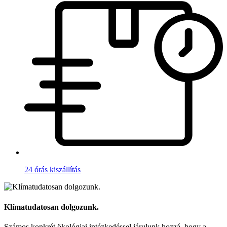
24 órás kiszállítás
Klímatudatosan dolgozunk.
Számos konkrét ökológiai intézkedéssel járulunk hozzá, hogy a