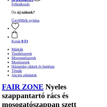
Feliratkozás
Ön
új nálunk?
Ügyfélfiók nyitása
Kosár
0 Ft
Márkák
Tisztítószerek
Mosogatószerek
Mosószerek
Háztartási cikkek és higiénia
Témák
Akciós ajánlatok
FAIR ZONE
Nyeles
szappantartó rács és
mosogatószappan szett