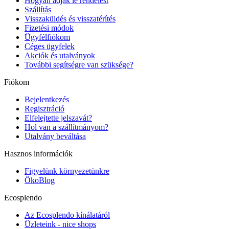
Hogyan adjak le rendelést
Szállítás
Visszaküldés és visszatérítés
Fizetési módok
Ügyfélfiókom
Céges ügyfelek
Akciók és utalványok
További segítségre van szüksége?
Fiókom
Bejelentkezés
Regisztráció
Elfelejtette jelszavát?
Hol van a szállítmányom?
Utalvány beváltása
Hasznos információk
Figyelünk környezetünkre
ÖkoBlog
Ecosplendo
Az Ecosplendo kínálatáról
Üzleteink - nice shops