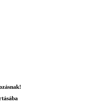
tozásnak!
rtásába