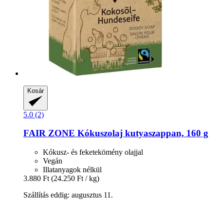
Kosár
5.0 (2)
FAIR ZONE
Kókuszolaj kutyaszappan, 160 g
Kókusz- és feketekömény olajjal
Vegán
Illatanyagok nélkül
3.880 Ft
(24.250 Ft / kg)
Szállítás eddig: augusztus 11.