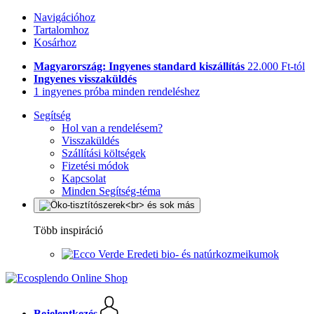
Navigációhoz
Tartalomhoz
Kosárhoz
Magyarország: Ingyenes standard kiszállítás
22.000 Ft-tól
Ingyenes visszaküldés
1 ingyenes próba minden rendeléshez
Segítség
Hol van a rendelésem?
Visszaküldés
Szállítási költségek
Fizetési módok
Kapcsolat
Minden Segítség-téma
Több inspiráció
Eredeti bio- és natúrkozmeikumok
Bejelentkezés