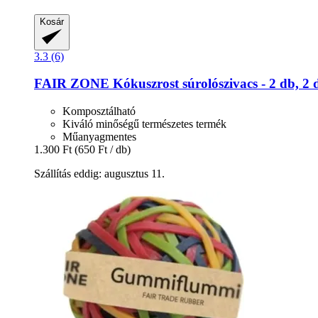
Kosár
3.3 (6)
FAIR ZONE
Kókuszrost súrolószivacs -​ 2 db, 2
Komposztálható
Kiváló minőségű természetes termék
Műanyagmentes
1.300 Ft
(650 Ft / db)
Szállítás eddig: augusztus 11.