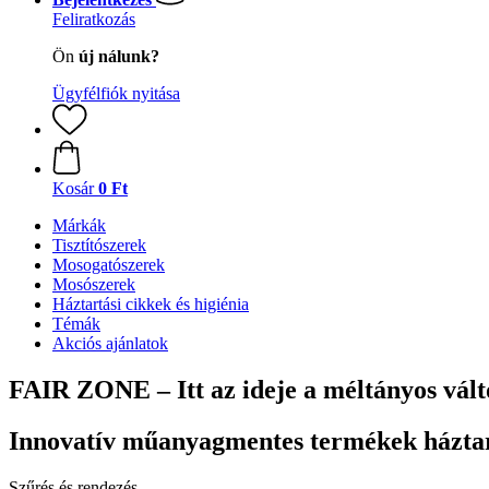
Feliratkozás
Ön
új nálunk?
Ügyfélfiók nyitása
Kosár
0 Ft
Márkák
Tisztítószerek
Mosogatószerek
Mosószerek
Háztartási cikkek és higiénia
Témák
Akciós ajánlatok
FAIR ZONE – Itt az ideje a méltányos vál
Innovatív műanyagmentes termékek házta
Szűrés és rendezés