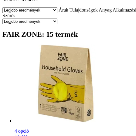
Árak
Tulajdonságok
Anyag
Alkalmazási 
Szűrés
FAIR ZONE: 15 termék
4 opció