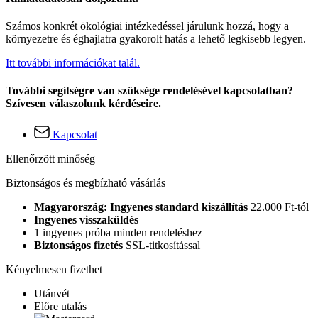
Számos konkrét ökológiai intézkedéssel járulunk hozzá, hogy a
környezetre és éghajlatra gyakorolt hatás a lehető legkisebb legyen.
Itt további információkat talál.
További segítségre van szüksége rendelésével kapcsolatban?
Szívesen válaszolunk kérdéseire.
Kapcsolat
Ellenőrzött minőség
Biztonságos és megbízható vásárlás
Magyarország: Ingyenes standard kiszállítás
22.000 Ft-tól
Ingyenes visszaküldés
1 ingyenes próba minden rendeléshez
Biztonságos fizetés
SSL-titkosítással
Kényelmesen fizethet
Utánvét
Előre utalás