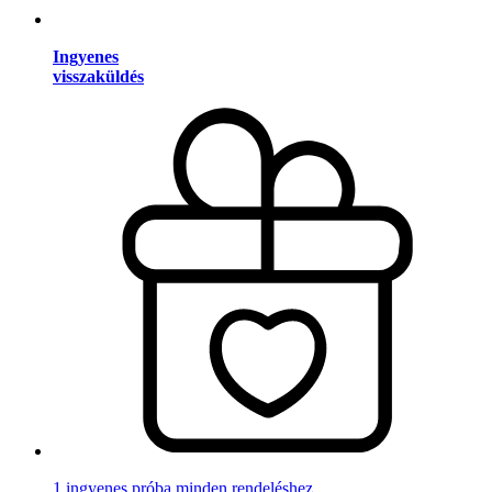
Ingyenes
visszaküldés
1 ingyenes próba minden rendeléshez