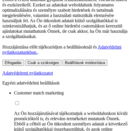
és eszközeikről. Ezeket az adatokat weboldalunk folyamatos
optimalizálására és személyre szabott hirdetések és tartalmak
megjelenítésére, valamint a használati statisztikák elemzésére
használjuk fel. Az Ön titkosított adatait külső szolgáltatókkal is
szinkronizálhatjuk, és az ő online hirdetési csatornáikon keresztül
ajánlatokat mutathatunk Önnek, de csak akkor, ha Ön már használja
a szolgáltatásaikat.
Hozzájárulása előtt tájékozódjon a beállításoknál és
Adatvédelmi
nyilatkozatunkban.
.
Elfogadás
Csak a szükséges
Beállítások módosítása
Adatvédelemi nyilatkozatot
Egyéni adatvédelmi beállítások
Customer match marketing
Az Ön hozzájárulásával tájékoztatjuk a weboldalunkon kívüli
promóciókról is, és releváns termékeket mutatunk Önnek.
Ebből a célból az Ön titkosított személyes adatait a következő
külső szolgáltatókkal összehasonlítjuk, és azok online