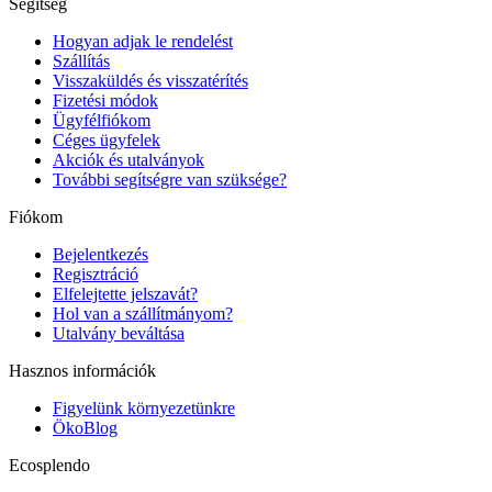
Segítség
Hogyan adjak le rendelést
Szállítás
Visszaküldés és visszatérítés
Fizetési módok
Ügyfélfiókom
Céges ügyfelek
Akciók és utalványok
További segítségre van szüksége?
Fiókom
Bejelentkezés
Regisztráció
Elfelejtette jelszavát?
Hol van a szállítmányom?
Utalvány beváltása
Hasznos információk
Figyelünk környezetünkre
ÖkoBlog
Ecosplendo