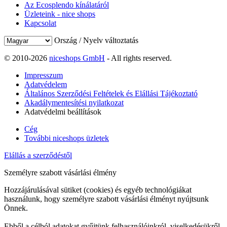
Az Ecosplendo kínálatáról
Üzleteink - nice shops
Kapcsolat
Ország / Nyelv változtatás
© 2010-2026
niceshops GmbH
- All rights reserved.
Impresszum
Adatvédelem
Általános Szerződési Feltételek és Elállási Tájékoztató
Akadálymentesítési nyilatkozat
Adatvédelmi beállítások
Cég
További niceshops üzletek
Elállás a szerződéstől
Személyre szabott vásárlási élmény
Hozzájárulásával sütiket (cookies) és egyéb technológiákat
használunk, hogy személyre szabott vásárlási élményt nyújtsunk
Önnek.
Ebből a célból adatokat gyűjtünk felhasználóinkról, viselkedésükről