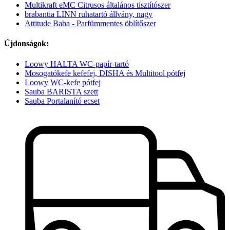
Multikraft eMC Citrusos általános tisztítószer
brabantia LINN ruhatartó állvány, nagy
Attitude Baba - Parfümmentes öblítőszer
Újdonságok:
Loowy HALTA WC-papír-tartó
Mosogatókefe kefefej, DISHA és Multitool pótfej
Loowy WC-kefe pótfej
Sauba BARISTA szett
Sauba Portalanító ecset