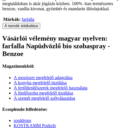
megtalálásban is akár jógázás közben. 100% -ban természetes
benzoe, vanília kivonat, gyömbér és mandarin illóolajokkal.
Márkák:
farfalla
A termék értékelése
Vásárlói vélemény magyar nyelven:
farfalla Napüdvözlő bio szobaspray -
Benzoe
Magazinunkból:
A mosószer megfelelő adagolása
A konyha megfelelő tisztítása
A fertőtlenítőszerek megfelelő használata
A fürdőszoba megfelelő tisztítása
A szemét megfelelő szétválasztása
Ecosplendo felfedezése:
souldrops
KOSTKAMM Porkefe