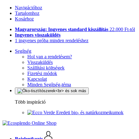
Navigációhoz
Tartalomhoz
Kosárhoz
Magyarország: Ingyenes standard kiszállítás
22.000 Ft-tól
Ingyenes visszaküldés
1 ingyenes próba minden rendeléshez
Segítség
Hol van a rendelésem?
Visszaküldés
Szállítási költségek
Fizetési módok
Kapcsolat
Minden Segítség-téma
Több inspiráció
Eredeti bio- és natúrkozmeikumok
Bejelentkezés