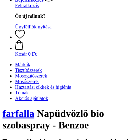
Feliratkozás
Ön
új nálunk?
Ügyfélfiók nyitása
Kosár
0 Ft
Márkák
Tisztítószerek
Mosogatószerek
Mosószerek
Háztartási cikkek és higiénia
Témák
Akciós ajánlatok
farfalla
Napüdvözlő bio
szobaspray - Benzoe