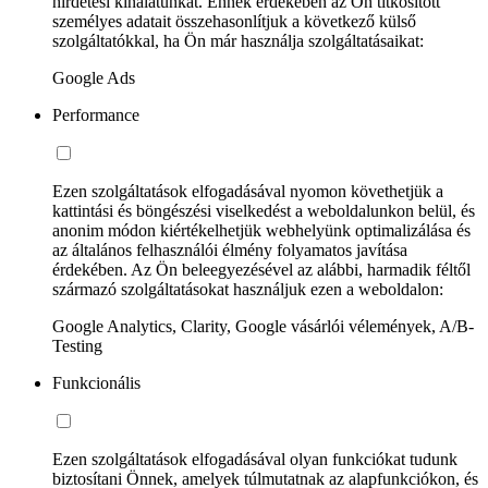
hirdetési kínálatunkat. Ennek érdekében az Ön titkosított
személyes adatait összehasonlítjuk a következő külső
szolgáltatókkal, ha Ön már használja szolgáltatásaikat:
Google Ads
Performance
Ezen szolgáltatások elfogadásával nyomon követhetjük a
kattintási és böngészési viselkedést a weboldalunkon belül, és
anonim módon kiértékelhetjük webhelyünk optimalizálása és
az általános felhasználói élmény folyamatos javítása
érdekében. Az Ön beleegyezésével az alábbi, harmadik féltől
származó szolgáltatásokat használjuk ezen a weboldalon:
Google Analytics, Clarity, Google vásárlói vélemények, A/B-
Testing
Funkcionális
Ezen szolgáltatások elfogadásával olyan funkciókat tudunk
biztosítani Önnek, amelyek túlmutatnak az alapfunkciókon, és