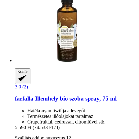
Kosár
3.0 (2)
farfalla
Illemhely bio szoba spray, 75 ml
Hatékonyan tisztítja a levegőt
Természetes illóolajokat tartalmaz
Grapefruittal, cédrussal, citromfűvel stb.
5.590 Ft
(74.533 Ft / l)
Szállítás eddig: augusztus 12.