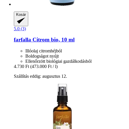
Kosár
5.0 (3)
farfalla
Citrom bio, 10 ml
Illóolaj citromhéjból
Boldogságot nyújt
Ellenőrzött biológiai gazdálkodásból
4.730 Ft
(473.000 Ft / l)
Szállítás eddig: augusztus 12.