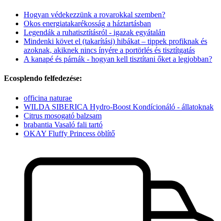
Hogyan védekezzünk a rovarokkal szemben?
Okos energiatakarékosság a háztartásban
Legendák a ruhatisztításról - igazak egyátalán
Mindenki követ el (takarítási) hibákat – tippek profiknak és
azoknak, akiknek nincs ínyére a portörlés és tisztítgatás
A kanapé és párnák - hogyan kell tisztítani őket a legjobban?
Ecosplendo felfedezése:
officina naturae
WILDA SIBERICA Hydro-Boost Kondícionáló - állatoknak
Citrus mosogató balzsam
brabantia Vasaló fali tartó
OKAY Fluffy Princess öblítő