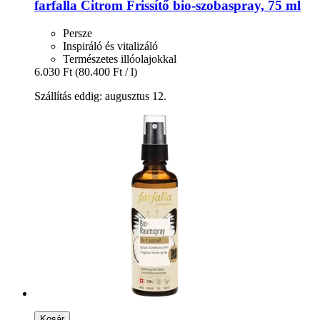
farfalla
Citrom Frissítő bio-​szobaspray, 75 ml
Persze
Inspiráló és vitalizáló
Természetes illóolajokkal
6.030 Ft
(80.400 Ft / l)
Szállítás eddig: augusztus 12.
Kosár