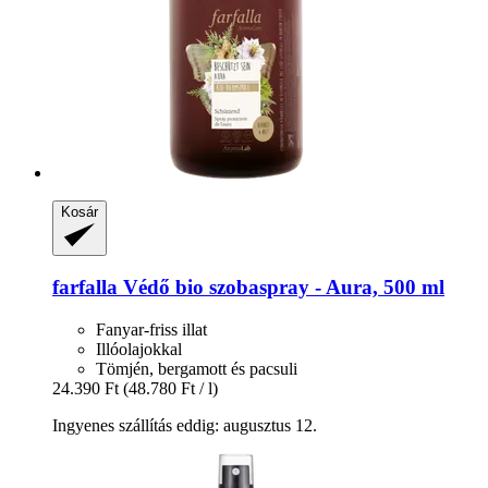
Kosár
farfalla
Védő bio szobaspray -​ Aura, 500 ml
Fanyar-friss illat
Illóolajokkal
Tömjén, bergamott és pacsuli
24.390 Ft
(48.780 Ft / l)
Ingyenes szállítás eddig: augusztus 12.