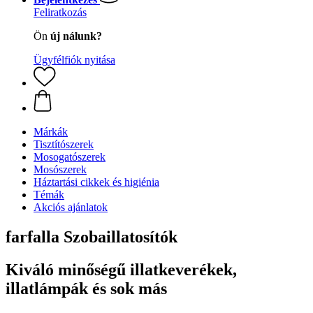
Feliratkozás
Ön
új nálunk?
Ügyfélfiók nyitása
Márkák
Tisztítószerek
Mosogatószerek
Mosószerek
Háztartási cikkek és higiénia
Témák
Akciós ajánlatok
farfalla Szobaillatosítók
Kiváló minőségű illatkeverékek,
illatlámpák és sok más