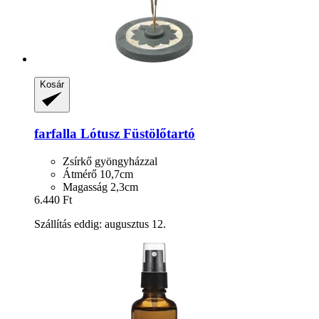
Kosár
farfalla
Lótusz Füstölőtartó
Zsírkő gyöngyházzal
Átmérő 10,7cm
Magasság 2,3cm
6.440 Ft
Szállítás eddig: augusztus 12.