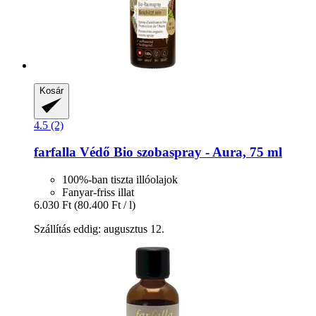
Kosár
4.5 (2)
farfalla
Védő Bio szobaspray -​ Aura, 75 ml
100%-ban tiszta illóolajok
Fanyar-friss illat
6.030 Ft
(80.400 Ft / l)
Szállítás eddig: augusztus 12.