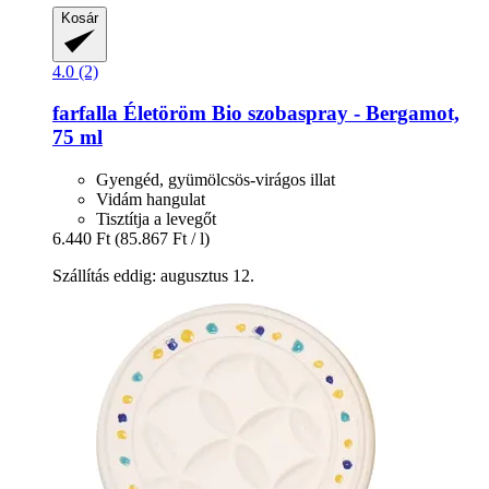
Kosár
4.0 (2)
farfalla
Életöröm Bio szobaspray -​ Bergamot,
75 ml
Gyengéd, gyümölcsös-virágos illat
Vidám hangulat
Tisztítja a levegőt
6.440 Ft
(85.867 Ft / l)
Szállítás eddig: augusztus 12.