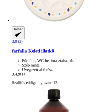
Kosár
3.0 (3)
farfalla
Keleti illatkő
Fürdőbe, WC-be, íróasztalra, stb.
Szép minta
Üvegezett alsó rész
3.420 Ft
Szállítás eddig: augusztus 12.