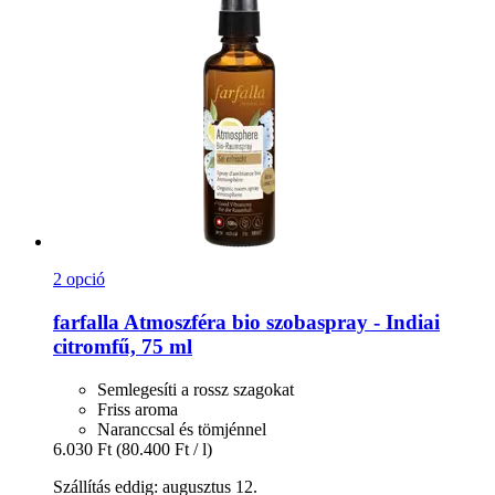
2 opció
farfalla
Atmoszféra bio szobaspray -​ Indiai
citromfű, 75 ml
Semlegesíti a rossz szagokat
Friss aroma
Naranccsal és tömjénnel
6.030 Ft
(80.400 Ft / l)
Szállítás eddig: augusztus 12.