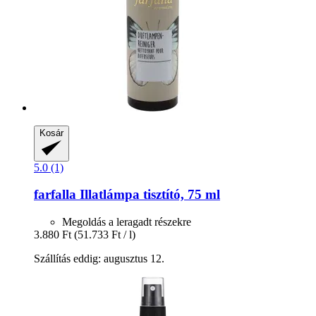
Kosár
5.0 (1)
farfalla
Illatlámpa tisztító, 75 ml
Megoldás a leragadt részekre
3.880 Ft
(51.733 Ft / l)
Szállítás eddig: augusztus 12.