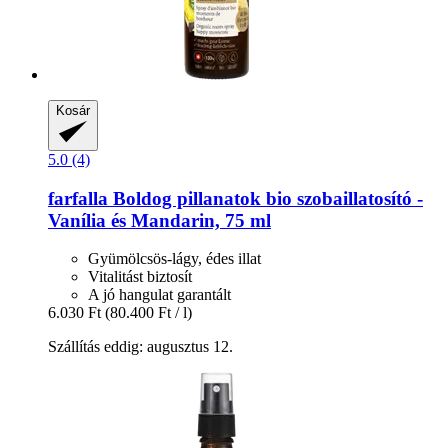
Kosár
5.0 (4)
farfalla
Boldog pillanatok bio szobaillatosító -​
Vanília és Mandarin, 75 ml
Gyümölcsös-lágy, édes illat
Vitalitást biztosít
A jó hangulat garantált
6.030 Ft
(80.400 Ft / l)
Szállítás eddig: augusztus 12.