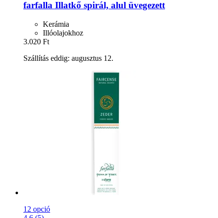
farfalla
Illatkő spirál, alul üvegezett
Kerámia
Illóolajokhoz
3.020 Ft
Szállítás eddig: augusztus 12.
12 opció
4.6 (5)