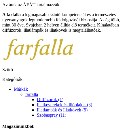
Az árak az ÁFÁT tartalmazzák
A farfalla
a legmagasabb szintű kompetenciát és a természetes
nyersanyagok legmodernebb feldolgozását biztosítja. A cég több,
mint 30 éve, Svájcban 2 helyen állítja elő termékeit. Kínálatában
diffúzorok, illatlámpák és illatkövek is megtalálhatóak.
Szűrő
Kategóriák:
Márkák
farfalla
Diffúzorok (1)
Illatkeverékek és Illóolajok (3)
Illatlámpák és Illatkövek (5)
Szobaspray (11)
Magazinunkból: