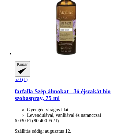
Kosár
5.0 (1)
farfalla
Szép álmokat -​ Jó éjszakát bio
szobaspray, 75 ml
Gyengéd virágos illat
Levendulával, vaníliával és naranccsal
6.030 Ft
(80.400 Ft / l)
Szállítás eddig: augusztus 12.