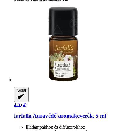
Kosár
4.5 (4)
farfalla
Auravédő aromakeverék, 5 ml
Illatlámpákhoz és diffúzorokhoz