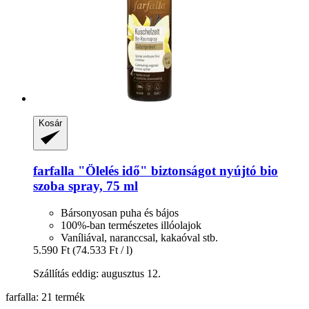
Kosár
farfalla
"Ölelés idő" biztonságot nyújtó bio
szoba spray, 75 ml
Bársonyosan puha és bájos
100%-ban természetes illóolajok
Vaníliával, naranccsal, kakaóval stb.
5.590 Ft
(74.533 Ft / l)
Szállítás eddig: augusztus 12.
farfalla: 21 termék