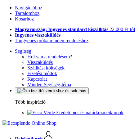
Navigációhoz
Tartalomhoz
Kosárhoz
Magyarország: Ingyenes standard kiszállítás
22.000 Ft-tól
Ingyenes visszaküldés
1 ingyenes próba minden rendeléshez
Segítség
Hol van a rendelésem?
Visszaküldés
Szállítási költségek
Fizetési módok
Kapcsolat
Minden Segítség-téma
Több inspiráció
Eredeti bio- és natúrkozmeikumok
Bejelentkezés