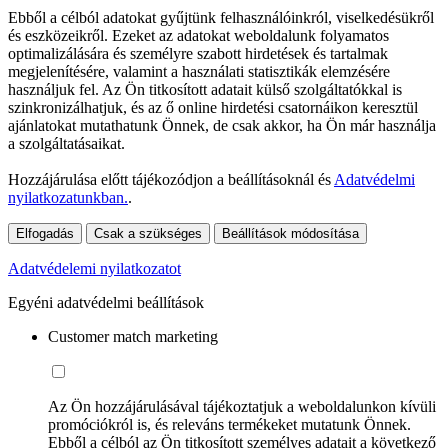
Ebből a célból adatokat gyűjtünk felhasználóinkról, viselkedésükről
és eszközeikről. Ezeket az adatokat weboldalunk folyamatos
optimalizálására és személyre szabott hirdetések és tartalmak
megjelenítésére, valamint a használati statisztikák elemzésére
használjuk fel. Az Ön titkosított adatait külső szolgáltatókkal is
szinkronizálhatjuk, és az ő online hirdetési csatornáikon keresztül
ajánlatokat mutathatunk Önnek, de csak akkor, ha Ön már használja
a szolgáltatásaikat.
Hozzájárulása előtt tájékozódjon a beállításoknál és
Adatvédelmi
nyilatkozatunkban.
.
Elfogadás
Csak a szükséges
Beállítások módosítása
Adatvédelemi nyilatkozatot
Egyéni adatvédelmi beállítások
Customer match marketing
Az Ön hozzájárulásával tájékoztatjuk a weboldalunkon kívüli
promóciókról is, és releváns termékeket mutatunk Önnek.
Ebből a célból az Ön titkosított személyes adatait a következő