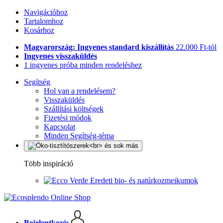
Navigációhoz
Tartalomhoz
Kosárhoz
Magyarország: Ingyenes standard kiszállítás
22.000 Ft-tól
Ingyenes visszaküldés
1 ingyenes próba minden rendeléshez
Segítség
Hol van a rendelésem?
Visszaküldés
Szállítási költségek
Fizetési módok
Kapcsolat
Minden Segítség-téma
Több inspiráció
Eredeti bio- és natúrkozmeikumok
Bejelentkezés