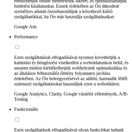
értékelhetjük online hirdetéseink sikerét, és optimalizálhatjuk
hirdetési kínálatunkat. Ennek érdekében az Ön titkosított
személyes adatait összehasonlítjuk a következő külső
szolgáltatókkal, ha Ön már használja szolgáltatásaikat:
Google Ads
Performance
Ezen szolgáltatások elfogadásával nyomon követhetjük a
kattintási és böngészési viselkedést a weboldalunkon belül, és
anonim módon kiértékelhetjük webhelyünk optimalizálása és
az általános felhasználói élmény folyamatos javítása
érdekében. Az Ön beleegyezésével az alábbi, harmadik féltől
származó szolgáltatásokat használjuk ezen a weboldalon:
Google Analytics, Clarity, Google vásárlói vélemények, A/B-
Testing
Funkcionális
Ezen szolgáltatások elfogadásával olyan funkciókat tudunk