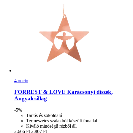
4 opció
FORREST & LOVE
Karácsonyi díszek,
Angyalcsillag
-5%
Tartós és sokoldalú
Természetes szálakból készült fonallal
Kiváló minőségű rézből áll
2.666 Ft
2.807 Ft