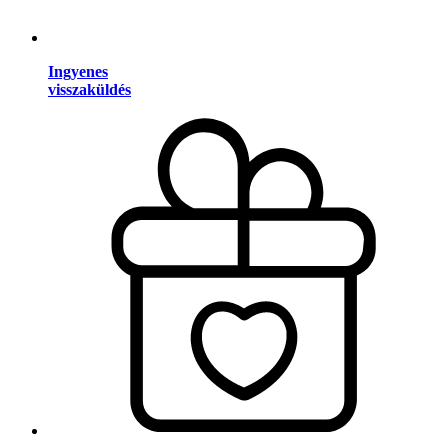
Ingyenes
visszaküldés