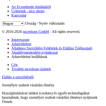
Az Ecosplendo kínálatáról
Üzleteink - nice shops
Kapcsolat
Ország / Nyelv változtatás
© 2010-2026
niceshops GmbH
- All rights reserved.
Impresszum
Adatvédelem
Általános Szerződési Feltételek és Elállási Tájékoztató
Akadálymentesítési nyilatkozat
Adatvédelmi beállítások
Cég
További niceshops üzletek
Elállás a szerződéstől
Személyre szabott vásárlási élmény
Hozzájárulásával sütiket (cookies) és egyéb technológiákat
használunk, hogy személyre szabott vásárlási élményt nyújtsunk
Önnek.