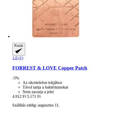
Kosár
1.0 (1)
FORREST & LOVE
Copper Patch
-5%
Az okostelefon tokjához
Távol tartja a baktériumokat
Nem zavarja a jelet
4.912 Ft
5.171 Ft
Szállítás eddig: augusztus 11.