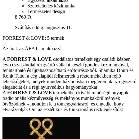
Egyszerű alkalmazás
Szeretetteljes kézimunka
Természetes design
8.760 Ft
Szállítás eddig: augusztus 11.
FORREST & LOVE: 5 termék
Az árak az ÁFÁT tartalmazzák
A
FORREST & LOVE
csodálatos termékeit egy családi kézben
lévő észak-indiai rézgyártó vállalat készíti gondos kézimunkával,
fenntartható és újrahasznosítható erőforrásokból. Shamika Dhuri és
Rohit Tattu, a cég alapítói felismerték a réztermékekben rejlő
lehetőségeket, melyek minden háztartásban megteremtik az egyszerű
eleganciát és a régi ayurvédikus hagyományokat!
A
FORREST & LOVE
termékeiben kiváló minőségű anyagok,
tradicionális kézművesség és méltányos munkakörülmények
ötvöződnek – mondjon le a tömeggyártásról, és engedje, hogy
elvarázsolják Önt az esztétikus és funkcionális rézkiegészítők!