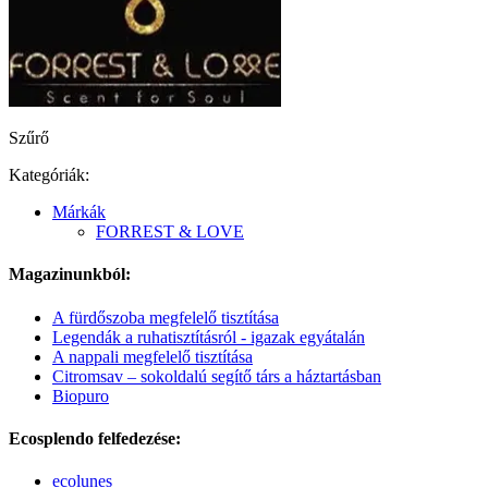
Szűrő
Kategóriák:
Márkák
FORREST & LOVE
Magazinunkból:
A fürdőszoba megfelelő tisztítása
Legendák a ruhatisztításról - igazak egyátalán
A nappali megfelelő tisztítása
Citromsav – sokoldalú segítő társ a háztartásban
Biopuro
Ecosplendo felfedezése:
ecolunes