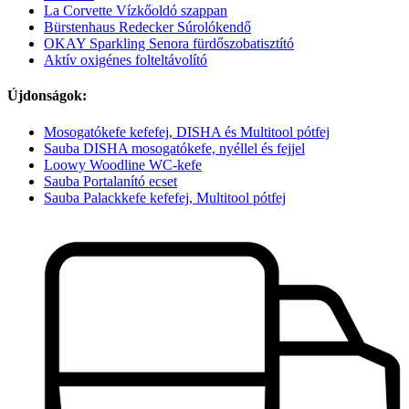
La Corvette Vízkőoldó szappan
Bürstenhaus Redecker Súrolókendő
OKAY Sparkling Senora fürdőszobatisztító
Aktív oxigénes folteltávolító
Újdonságok:
Mosogatókefe kefefej, DISHA és Multitool pótfej
Sauba DISHA mosogatókefe, nyéllel és fejjel
Loowy Woodline WC-kefe
Sauba Portalanító ecset
Sauba Palackkefe kefefej, Multitool pótfej