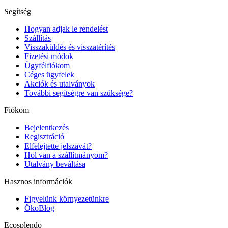
Segítség
Hogyan adjak le rendelést
Szállítás
Visszaküldés és visszatérítés
Fizetési módok
Ügyfélfiókom
Céges ügyfelek
Akciók és utalványok
További segítségre van szüksége?
Fiókom
Bejelentkezés
Regisztráció
Elfelejtette jelszavát?
Hol van a szállítmányom?
Utalvány beváltása
Hasznos információk
Figyelünk környezetünkre
ÖkoBlog
Ecosplendo