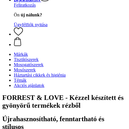
Feliratkozás
Ön
új nálunk?
Ügyfélfiók nyitása
Márkák
Tisztítószerek
Mosogatószerek
Mosószerek
Háztartási cikkek és higiénia
Témák
Akciós ajánlatok
FORREST & LOVE - Kézzel készített és
gyönyörű termékek rézből
Újrahasznosítható, fenntartható és
stílusos