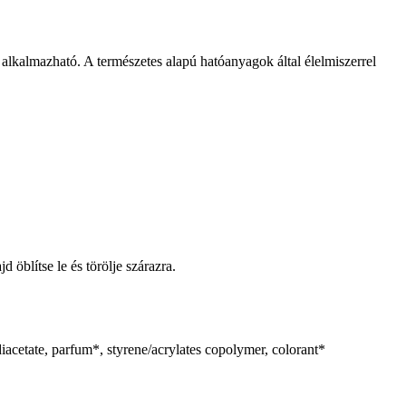
alkalmazható. A természetes alapú hatóanyagok által élelmiszerrel
d öblítse le és törölje szárazra.
iacetate, parfum*, styrene/acrylates copolymer, colorant*