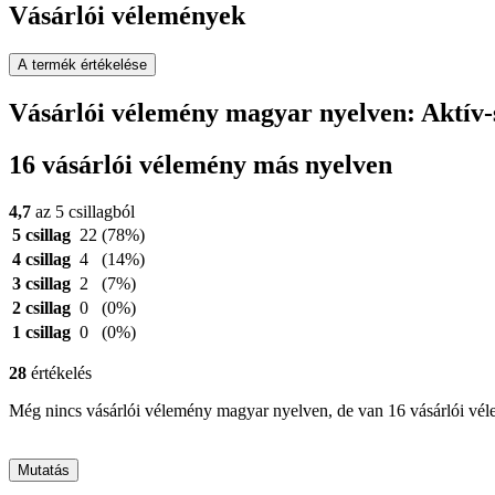
Vásárlói vélemények
A termék értékelése
Vásárlói vélemény magyar nyelven: Aktív-s
16 vásárlói vélemény más nyelven
4,7
az 5 csillagból
5 csillag
22
(78%)
4 csillag
4
(14%)
3 csillag
2
(7%)
2 csillag
0
(0%)
1 csillag
0
(0%)
28
értékelés
Még nincs vásárlói vélemény magyar nyelven, de van 16 vásárlói vé
Mutatás