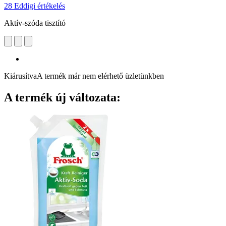
28 Eddigi értékelés
Aktív-szóda tisztító
Kiárusítva
A termék már nem elérhető üzletünkben
A termék új változata: