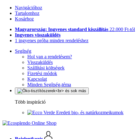
Navigációhoz
Tartalomhoz
Kosárhoz
Magyarország: Ingyenes standard kiszállítás
22.000 Ft-tól
Ingyenes visszaküldés
1 ingyenes próba minden rendeléshez
Segítség
Hol van a rendelésem?
Visszaküldés
Szállítási költségek
Fizetési módok
Kapcsolat
Minden Segítség-téma
Több inspiráció
Eredeti bio- és natúrkozmeikumok
Bejelentkezés