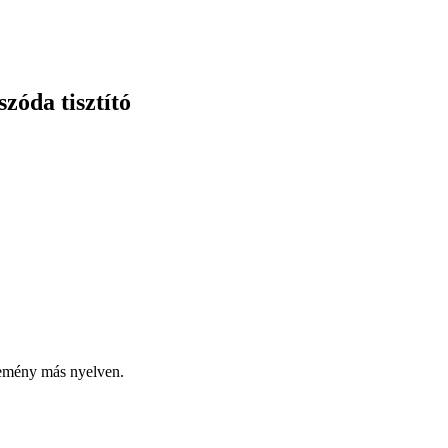
zóda tisztító
lemény más nyelven.