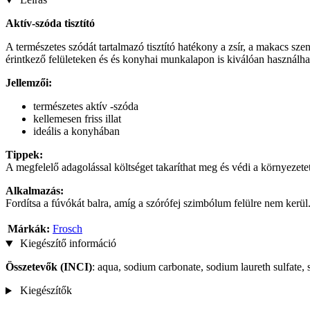
Aktív-szóda tisztító
A természetes szódát tartalmazó tisztító hatékony a zsír, a makacs s
érintkező felületeken és és konyhai munkalapon is kiválóan használha
Jellemzői:
természetes aktív -szóda
kellemesen friss illat
ideális a konyhában
Tippek:
A megfelelő adagolással költséget takaríthat meg és védi a környezetet
Alkalmazás:
Fordítsa a fúvókát balra, amíg a szórófej szimbólum felülre nem kerül. Pe
Márkák:
Frosch
Kiegészítő információ
Összetevők
(INCI)
: aqua, sodium carbonate, sodium laureth sulfate,
Kiegészítők