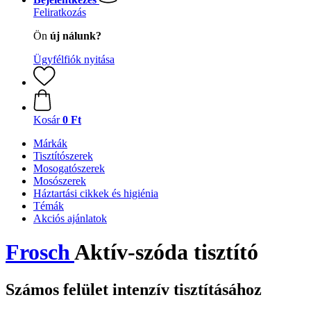
Feliratkozás
Ön
új nálunk?
Ügyfélfiók nyitása
Kosár
0 Ft
Márkák
Tisztítószerek
Mosogatószerek
Mosószerek
Háztartási cikkek és higiénia
Témák
Akciós ajánlatok
Frosch
Aktív-szóda tisztító
Számos felület intenzív tisztításához