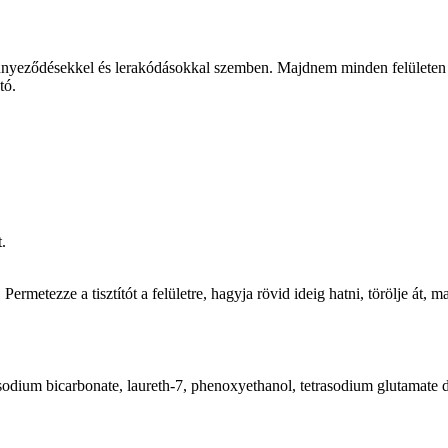
zennyeződésekkel és lerakódásokkal szemben. Majdnem minden felületen 
tó.
.
rmetezze a tisztítót a felületre, hagyja rövid ideig hatni, törölje át, maj
 sodium bicarbonate, laureth-7, phenoxyethanol, tetrasodium glutamate d