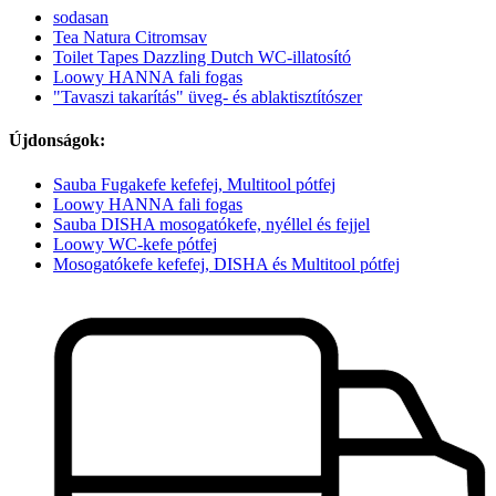
sodasan
Tea Natura Citromsav
Toilet Tapes Dazzling Dutch WC-illatosító
Loowy HANNA fali fogas
"Tavaszi takarítás" üveg- és ablaktisztítószer
Újdonságok:
Sauba Fugakefe kefefej, Multitool pótfej
Loowy HANNA fali fogas
Sauba DISHA mosogatókefe, nyéllel és fejjel
Loowy WC-kefe pótfej
Mosogatókefe kefefej, DISHA és Multitool pótfej