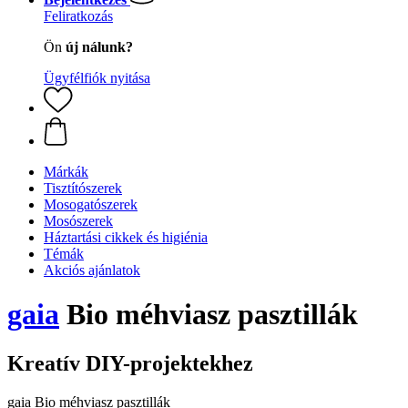
Feliratkozás
Ön
új nálunk?
Ügyfélfiók nyitása
Márkák
Tisztítószerek
Mosogatószerek
Mosószerek
Háztartási cikkek és higiénia
Témák
Akciós ajánlatok
gaia
Bio méhviasz pasztillák
Kreatív DIY-projektekhez
gaia Bio méhviasz pasztillák