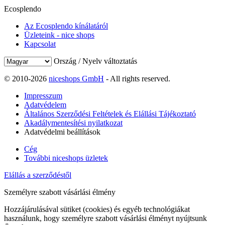
Ecosplendo
Az Ecosplendo kínálatáról
Üzleteink - nice shops
Kapcsolat
Ország / Nyelv változtatás
© 2010-2026
niceshops GmbH
- All rights reserved.
Impresszum
Adatvédelem
Általános Szerződési Feltételek és Elállási Tájékoztató
Akadálymentesítési nyilatkozat
Adatvédelmi beállítások
Cég
További niceshops üzletek
Elállás a szerződéstől
Személyre szabott vásárlási élmény
Hozzájárulásával sütiket (cookies) és egyéb technológiákat
használunk, hogy személyre szabott vásárlási élményt nyújtsunk