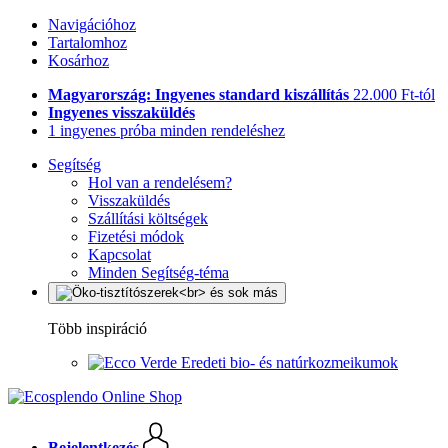
Navigációhoz
Tartalomhoz
Kosárhoz
Magyarország: Ingyenes standard kiszállítás
22.000 Ft-tól
Ingyenes visszaküldés
1 ingyenes próba minden rendeléshez
Segítség
Hol van a rendelésem?
Visszaküldés
Szállítási költségek
Fizetési módok
Kapcsolat
Minden Segítség-téma
Több inspiráció
Eredeti bio- és natúrkozmeikumok
Bejelentkezés