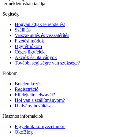
termékleírásban találja.
Segítség
Hogyan adjak le rendelést
Szállítás
Visszaküldés és visszatérítés
Fizetési módok
Ügyfélfiókom
Céges ügyfelek
Akciók és utalványok
További segítségre van szüksége?
Fiókom
Bejelentkezés
Regisztráció
Elfelejtette jelszavát?
Hol van a szállítmányom?
Utalvány beváltása
Hasznos információk
Figyelünk környezetünkre
ÖkoBlog