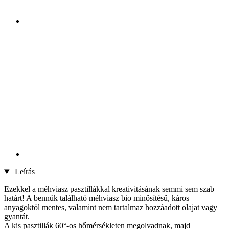
Leírás
Ezekkel a méhviasz pasztillákkal kreativitásának semmi sem szab
határt! A bennük található méhviasz bio minősítésű, káros
anyagoktól mentes, valamint nem tartalmaz hozzáadott olajat vagy
gyantát.
A kis pasztillák 60°-os hőmérsékleten megolvadnak, majd