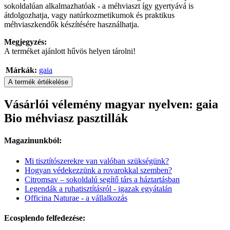
sokoldalúan alkalmazhatóak - a méhviaszt így gyertyává is
átdolgozhatja, vagy natúrkozmetikumok és praktikus
méhviaszkendők készítésére használhatja.
Megjegyzés:
A terméket ajánlott hűvös helyen tárolni!
Márkák:
gaia
A termék értékelése
Vásárlói vélemény magyar nyelven: gaia
Bio méhviasz pasztillák
Magazinunkból:
Mi tisztítószerekre van valóban szükségünk?
Hogyan védekezzünk a rovarokkal szemben?
Citromsav – sokoldalú segítő társ a háztartásban
Legendák a ruhatisztításról - igazak egyátalán
Officina Naturae - a vállalkozás
Ecosplendo felfedezése: