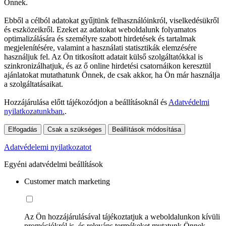
Önnek.
Ebből a célból adatokat gyűjtünk felhasználóinkról, viselkedésükről
és eszközeikről. Ezeket az adatokat weboldalunk folyamatos
optimalizálására és személyre szabott hirdetések és tartalmak
megjelenítésére, valamint a használati statisztikák elemzésére
használjuk fel. Az Ön titkosított adatait külső szolgáltatókkal is
szinkronizálhatjuk, és az ő online hirdetési csatornáikon keresztül
ajánlatokat mutathatunk Önnek, de csak akkor, ha Ön már használja
a szolgáltatásaikat.
Hozzájárulása előtt tájékozódjon a beállításoknál és
Adatvédelmi
nyilatkozatunkban.
.
Elfogadás
Csak a szükséges
Beállítások módosítása
Adatvédelemi nyilatkozatot
Egyéni adatvédelmi beállítások
Customer match marketing
Az Ön hozzájárulásával tájékoztatjuk a weboldalunkon kívüli
promóciókról is, és releváns termékeket mutatunk Önnek.