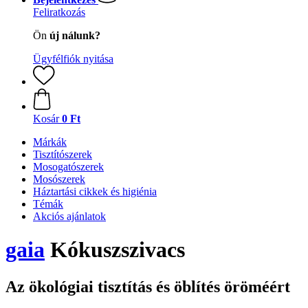
Feliratkozás
Ön
új nálunk?
Ügyfélfiók nyitása
Kosár
0 Ft
Márkák
Tisztítószerek
Mosogatószerek
Mosószerek
Háztartási cikkek és higiénia
Témák
Akciós ajánlatok
gaia
Kókuszszivacs
Az ökológiai tisztítás és öblítés öröméért