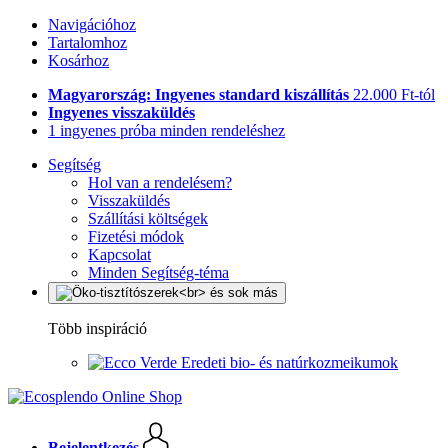
Navigációhoz
Tartalomhoz
Kosárhoz
Magyarország: Ingyenes standard kiszállítás
22.000 Ft-tól
Ingyenes visszaküldés
1 ingyenes próba minden rendeléshez
Segítség
Hol van a rendelésem?
Visszaküldés
Szállítási költségek
Fizetési módok
Kapcsolat
Minden Segítség-téma
Több inspiráció
Eredeti bio- és natúrkozmeikumok
Bejelentkezés