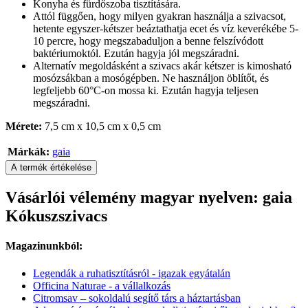
Konyha és fürdőszoba tisztítására.
Attól függően, hogy milyen gyakran használja a szivacsot,
hetente egyszer-kétszer beáztathatja ecet és víz keverékébe 5-
10 percre, hogy megszabaduljon a benne felszívódott
baktériumoktól. Ezután hagyja jól megszáradni.
Alternatív megoldásként a szivacs akár kétszer is kimosható
mosózsákban a mosógépben. Ne használjon öblítőt, és
legfeljebb 60°C-on mossa ki. Ezután hagyja teljesen
megszáradni.
Mérete:
7,5 cm x 10,5 cm x 0,5 cm
Márkák:
gaia
A termék értékelése
Vásárlói vélemény magyar nyelven: gaia
Kókuszszivacs
Magazinunkból:
Legendák a ruhatisztításról - igazak egyátalán
Officina Naturae - a vállalkozás
Citromsav – sokoldalú segítő társ a háztartásban