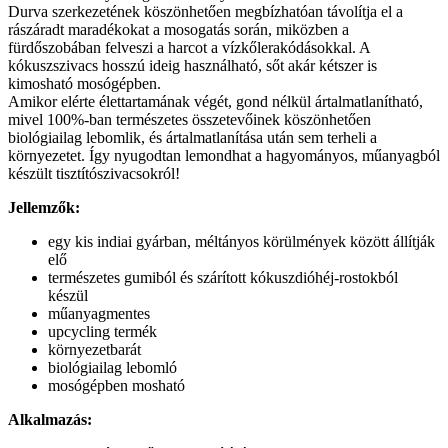
Durva szerkezetének köszönhetően megbízhatóan távolítja el a
rászáradt maradékokat a mosogatás során, miközben a
fürdőszobában felveszi a harcot a vízkőlerakódásokkal. A
kókuszszivacs hosszú ideig használható, sőt akár kétszer is
kimosható mosógépben.
Amikor elérte élettartamának végét, gond nélkül ártalmatlanítható,
mivel 100%-ban természetes összetevőinek köszönhetően
biológiailag lebomlik, és ártalmatlanítása után sem terheli a
környezetet. Így nyugodtan lemondhat a hagyományos, műanyagból
készült tisztítószivacsokról!
Jellemzők:
egy kis indiai gyárban, méltányos körülmények között állítják
elő
természetes gumiból és szárított kókuszdióhéj-rostokból
készül
műanyagmentes
upcycling termék
környezetbarát
biológiailag lebomló
mosógépben mosható
Alkalmazás: