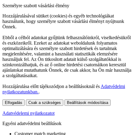
Személyre szabott vásárlási élmény
Hozzájárulásával sütiket (cookies) és egyéb technológiákat
használunk, hogy személyre szabott vásárlási élményt nyújtsunk
Önnek.
Ebből a célból adatokat gyűjtünk felhasználóinkról, viselkedésükről
és eszközeikről. Ezeket az adatokat weboldalunk folyamatos
optimalizálására és személyre szabott hirdetések és tartalmak
megjelenítésére, valamint a használati statisztikák elemzésére
használjuk fel. Az Ön titkosított adatait külső szolgáltatókkal is
szinkronizálhatjuk, és az ő online hirdetési csatornáikon keresztül
ajánlatokat mutathatunk Önnek, de csak akkor, ha Ön már használja
a szolgáltatásaikat.
Hozzájárulása előtt tájékozódjon a beállításoknál és
Adatvédelmi
nyilatkozatunkban.
.
Elfogadás
Csak a szükséges
Beállítások módosítása
Adatvédelemi nyilatkozatot
Egyéni adatvédelmi beállítások
Customer match marketing