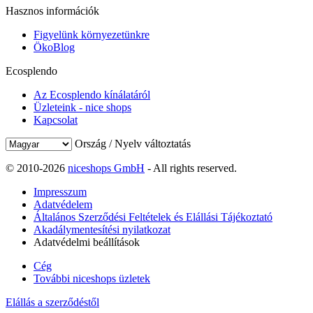
Hasznos információk
Figyelünk környezetünkre
ÖkoBlog
Ecosplendo
Az Ecosplendo kínálatáról
Üzleteink - nice shops
Kapcsolat
Ország / Nyelv változtatás
© 2010-2026
niceshops GmbH
- All rights reserved.
Impresszum
Adatvédelem
Általános Szerződési Feltételek és Elállási Tájékoztató
Akadálymentesítési nyilatkozat
Adatvédelmi beállítások
Cég
További niceshops üzletek
Elállás a szerződéstől