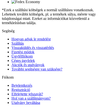
*Ezek a szállítási költségek a normál szállításra vonatkoznak.
Lehetnek további költségek, pl. a termékek súlya, mérete vagy
tulajdonságai miatt. Ezeket az információkat közvetlenül a
termékleírásban találja.
Segítség
Hogyan adjak le rendelést
Szállítás
Visszaküldés és visszatérítés
Fizetési módok
Ügyfélfiókom
Céges ügyfelek
Akciók és utalványok
További segítségre van szüksége?
Fiókom
Bejelentkezés
Regisztráció
Elfelejtette jelszavát?
Hol van a szállítmányom?
Utalvány beváltása