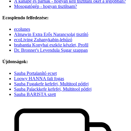
A kanapé és párnák - hogyan kell tisztítani őket a legjobban?
Mosogatógép - hogyan tisztítsam?
Ecosplendo felfedezése:
ecolunes
Almawin Extra Erős Narancsolaj tisztító
ecoLiving Zuhanykabin-lehúzó
brabantia Konyhai eszköz készlet, Profil
Dr. Bronner's Levendula Sugar szappan
Újdonságok:
Sauba Portalanító ecset
Loowy HANNA fali fogas
Sauba Fugakefe kefefej, Multitool pótfej
Sauba Palackkefe kefefej, Multitool pótfej
Sauba BARISTA szett