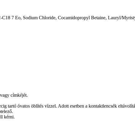
2-C18 7 Eo, Sodium Chloride, Cocamidopropyl Betaine, Lauryl/Myrist
 vagy címkéjét.
óvatos öblítés vízzel. Adott esetben a kontaktlencsék eltávolítása
telező.
l kérni.