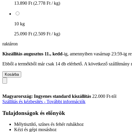
13.890 Ft
(2.778 Ft / kg)
10 kg
25.090 Ft
(2.509 Ft / kg)
raktáron
Kiszállítás augusztus 11., kedd
-ig, amennyiben
vasárnap 23:59-ig
re
Ebből a termékből már csak 14 db elérhető. A következő szállítmány m
Kosárba
Magyarország: Ingyenes standard kiszállítás
22.000 Ft-tól
Szállítás és kézbesítés - További információk
Tulajdonságok és előnyök
Mélytisztító, színes és fehér ruhákhoz
Kézi és gépi mosáshoz