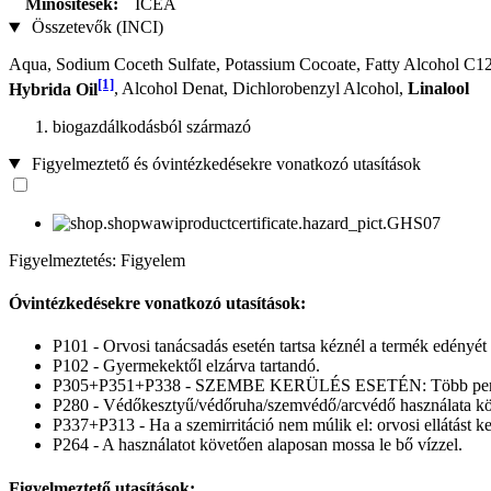
Minősítések:
ICEA
Összetevők (INCI)
Aqua, Sodium Coceth Sulfate, Potassium Cocoate, Fatty Alcohol C1
[1]
Hybrida Oil
, Alcohol Denat, Dichlorobenzyl Alcohol,
Linalool
biogazdálkodásból származó
Figyelmeztető és óvintézkedésekre vonatkozó utasítások
Figyelmeztetés: Figyelem
Óvintézkedésekre vonatkozó utasítások:
P101 - Orvosi tanácsadás esetén tartsa kéznél a termék edényét
P102 - Gyermekektől elzárva tartandó.
P305+P351+P338 - SZEMBE KERÜLÉS ESETÉN: Több percig tartó 
P280 - Védőkesztyű/védőruha/szemvédő/arcvédő használata kö
P337+P313 - Ha a szemirritáció nem múlik el: orvosi ellátást kel
P264 - A használatot követően alaposan mossa le bő vízzel.
Figyelmeztető utasítások: