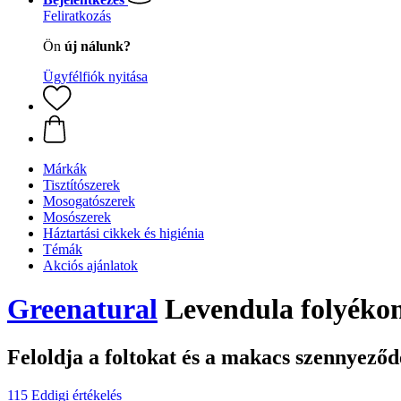
Feliratkozás
Ön
új nálunk?
Ügyfélfiók nyitása
Márkák
Tisztítószerek
Mosogatószerek
Mosószerek
Háztartási cikkek és higiénia
Témák
Akciós ajánlatok
Greenatural
Levendula folyékon
Feloldja a foltokat és a makacs szennyeződ
115 Eddigi értékelés