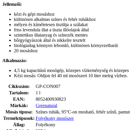
Jellemzői:
kézi és gépi mosáshoz
különösen alkalmas színes és fehér ruhákhoz
mélyen és kíméletesen tisztítja a szálakat
friss levendula illat a tiszta illóolajok által
szintetikus illatanyag és színezék mentes
bőrgyógyászok által és nikkelre tesztelt
biológiailag könnyen lebomló, különösen környezetbarát
20 mosáshoz
Alkalmazás:
4,5 kg kapacitású mosógép, közepes vízkeménység és közepes
Kézi mosás: Oldjon fel 40 ml mosószert 10 liter meleg vízben.
Cikkszám:
GP-CON007
Tartalom:
1 l
EAN:
8052400930823
Márkák:
Greenatural
Mosás típusa:
Színes ruhák, 95°C-on mosható, fehér színű, pamut
Terméktípusok:
Folyékony mosószer
Állag:
Folyékony