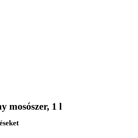
y mosószer, 1 l
éseket