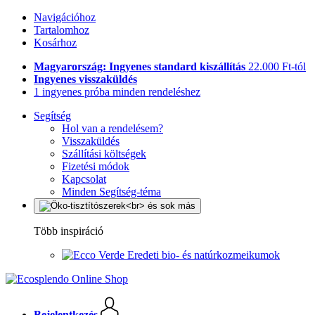
Navigációhoz
Tartalomhoz
Kosárhoz
Magyarország: Ingyenes standard kiszállítás
22.000 Ft-tól
Ingyenes visszaküldés
1 ingyenes próba minden rendeléshez
Segítség
Hol van a rendelésem?
Visszaküldés
Szállítási költségek
Fizetési módok
Kapcsolat
Minden Segítség-téma
Több inspiráció
Eredeti bio- és natúrkozmeikumok
Bejelentkezés