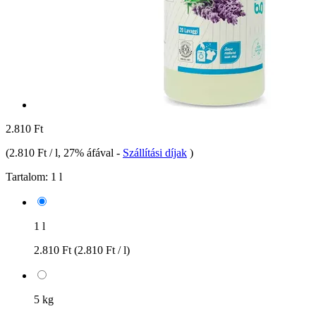
2.810 Ft
(
2.810 Ft / l
, 27% áfával
-
Szállítási díjak
)
Tartalom:
1 l
1 l
2.810 Ft
(2.810 Ft / l)
5 kg