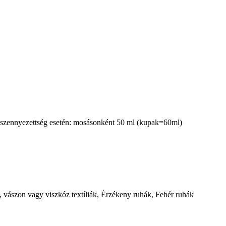
 szennyezettség esetén: mosásonként 50 ml (kupak=60ml)
, vászon vagy viszkóz textíliák, Érzékeny ruhák, Fehér ruhák