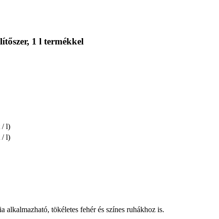
tőszer, 1 l termékkel
/ l)
/ l)
alkalmazható, tökéletes fehér és színes ruhákhoz is.