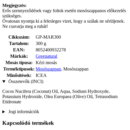
Megjegyzés:
Erős szennyeződések vagy foltok esetén mosószappanos előkezelés
szükséges.
Óvatosan nyomja ki a felesleges vizet, hogy a szálak ne sérüljenek.
Ne csavarja meg a ruhát!
Cikkszám:
GP-MAR300
Tartalom:
300 g
EAN:
8052400932278
Márkák:
Greenatural
Mosás típusa:
Kézi mosás
Terméktípusok:
Mosószappan
, Mosószappan
Minősítések:
ICEA
Összetevők (INCI)
Cocos Nucifera (Coconut) Oil, Aqua, Sodium Hydroxyde,
Potassium Hydroxide, Olea Europaea (Olive) Oil, Tetrasodium
Etidronate
Jogi információk
Kapcsolódó termékek