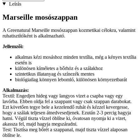
Leírás
Marseille mosószappan
A Greenatural Marseille mosószappan kozmetikai célokra, valamint
ruhatisztítóként is alkalmazható.
Jellemzői:
alkalmas kézi mosáshoz minden textília, még a kényes textília
esetén is
különösen kíméletes a bőrhöz és a szálakhoz
szintetikus illatanyag és színezék mentes
biológiailag könnyen lebomló, különösen környezetbarát
Alkalmazás:
Textil: Engedjen hideg vagy langyos vizet a csapba vagy egy
lavórba. Ebben oldja fel a szappant vagy csak szappan darabokat.
Ezt követően tegye bele a kezelendő ruhát és kézzel kevergesse,
hogy a szálak teljesen átnedvesedjenek. Ezután 2-3 percig hagyja
hatni. Végül tiszta vízzel öblítse ki, óvatosan nyomja ki a vizet,
akassza fel, majd hagyja megszáradni.
Test: Tisztísa meg bőrét a szappanal, majd tiszta vízzel alaposan
öblítse le.