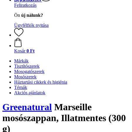
Feliratkozás
Ön
új nálunk?
Ügyfélfiók nyitása
Kosár
0 Ft
Márkák
Tisztítószerek
Mosogatószerek
Mosószerek
Háztartási cikkek és higiénia
Témák
Akciós ajánlatok
Greenatural
Marseille
mosószappan, Illatmentes (300
g)