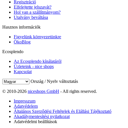
Regisztráció
Elfelejtette jelszavát?
Hol van a szállítmányom?
Utalvány beváltása
Hasznos információk
Figyelünk környezetünkre
ÖkoBlog
Ecosplendo
Az Ecosplendo kínálatáról
Üzleteink - nice shops
Kapcsolat
Ország / Nyelv változtatás
© 2010-2026
niceshops GmbH
- All rights reserved.
Impresszum
Adatvédelem
Általános Szerződési Feltételek és Elállási Tájékoztató
Akadálymentesítési nyilatkozat
Adatvédelmi beállítások