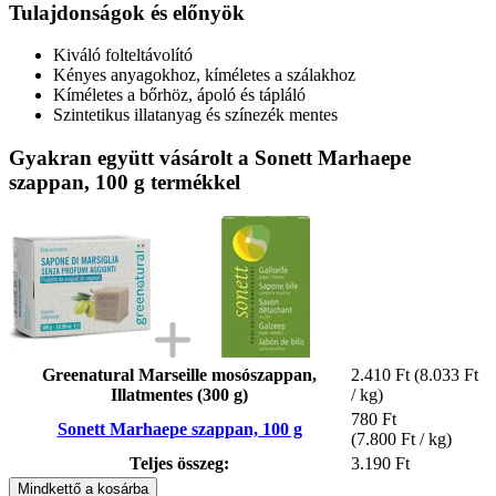
Tulajdonságok és előnyök
Kiváló folteltávolító
Kényes anyagokhoz, kíméletes a szálakhoz
Kíméletes a bőrhöz, ápoló és tápláló
Szintetikus illatanyag és színezék mentes
Gyakran együtt vásárolt a Sonett Marhaepe
szappan, 100 g termékkel
Greenatural Marseille mosószappan,
2.410 Ft
(8.033 Ft
Illatmentes (300 g)
/ kg)
780 Ft
Sonett Marhaepe szappan, 100 g
(7.800 Ft / kg)
Teljes összeg:
3.190 Ft
Mindkettő a kosárba