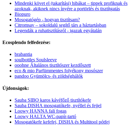
Mindenki követ el (takarítási) hibákat – tippek profiknak és
azoknak, akiknek nincs ínyére a portörlés és tisztítgatás
Biopuro
Mosogatógép - hogyan tisztítsam?
Citromsav – sokoldalú segítő társ a háztartásban
Legendák a ruhatisztításról - igazak egyátalán
Ecosplendo felfedezése:
brabantia
soulbottles Soulsleeve
ooohne Általános tisztítószer kezdőszett
eco & mio Parfümmentes folyékony mosószer
pandoo Gyümölcs- és zöldséghálók
Újdonságok:
Sauba SIBO karos kávéfőző tisztítókefe
Sauba DISHA mosogatókefe, nyéllel és fejjel
Loowy HANNA fali fogas
Loowy HALTA WC-papír-tartó
Mosogatókefe kefefej, DISHA és Multitool pótfej