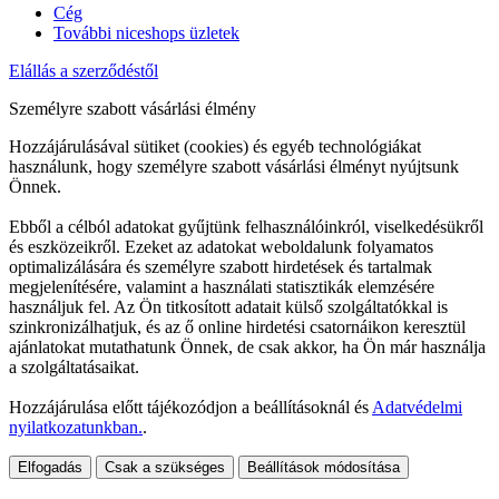
Cég
További niceshops üzletek
Elállás a szerződéstől
Személyre szabott vásárlási élmény
Hozzájárulásával sütiket (cookies) és egyéb technológiákat
használunk, hogy személyre szabott vásárlási élményt nyújtsunk
Önnek.
Ebből a célból adatokat gyűjtünk felhasználóinkról, viselkedésükről
és eszközeikről. Ezeket az adatokat weboldalunk folyamatos
optimalizálására és személyre szabott hirdetések és tartalmak
megjelenítésére, valamint a használati statisztikák elemzésére
használjuk fel. Az Ön titkosított adatait külső szolgáltatókkal is
szinkronizálhatjuk, és az ő online hirdetési csatornáikon keresztül
ajánlatokat mutathatunk Önnek, de csak akkor, ha Ön már használja
a szolgáltatásaikat.
Hozzájárulása előtt tájékozódjon a beállításoknál és
Adatvédelmi
nyilatkozatunkban.
.
Elfogadás
Csak a szükséges
Beállítások módosítása