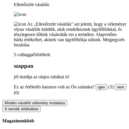
Ellenőrzött vásárlás
Az „Ellenőrzött vásárlás” azt jelenti, hogy a véleményt
olyan vásárlók küldték, akik rendelkeznek ügyfélfiókkal, és
ténylegesen tőlünk vásárolták ezt a terméket. Alapvetően
bárki értékelhet, akinek van ügyfélfiókja nálunk.
Megjegyzés
bezárása
5 csillaggal5értékelt.
szappan
jól tisztítja az olajos ruhákat is!
Ez az értékelés hasznos volt az Ön számára?
(3)
igen
nem
(0)
Minden vásárlói vélemény mutatása
A termék értékelése
Magazinunkból: