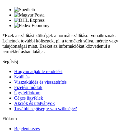
*Ezek a szállítási költségek a normál szállításra vonatkoznak.
Lehetnek további költségek, pl. a termékek súlya, mérete vagy
tulajdonságai miatt. Ezeket az információkat közvetlenül a
termékleírásban találja.
Segítség
Hogyan adjak le rendelést
Szállítás
Visszaküldés és visszatérítés
Fizetési módok
Ügyfélfiókom
Céges ügyfelek
Akciók és utalványok
További segítségre van szüksége?
Fiókom
Bejelentkezés