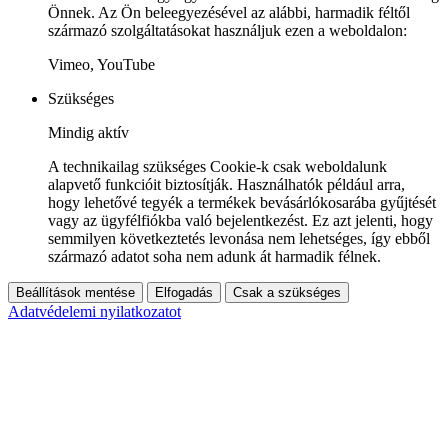
Önnek. Az Ön beleegyezésével az alábbi, harmadik féltől
származó szolgáltatásokat használjuk ezen a weboldalon:
Vimeo, YouTube
Szükséges
Mindig aktív
A technikailag szükséges Cookie-k csak weboldalunk
alapvető funkcióit biztosítják. Használhatók például arra,
hogy lehetővé tegyék a termékek bevásárlókosarába gyűjtését
vagy az ügyfélfiókba való bejelentkezést. Ez azt jelenti, hogy
semmilyen következtetés levonása nem lehetséges, így ebből
származó adatot soha nem adunk át harmadik félnek.
Beállítások mentése
Elfogadás
Csak a szükséges
Adatvédelemi nyilatkozatot