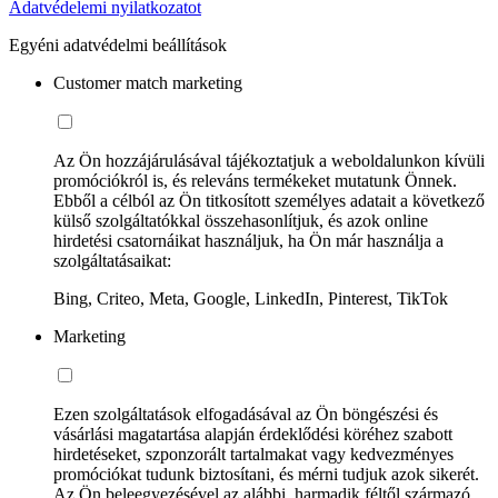
Adatvédelemi nyilatkozatot
Egyéni adatvédelmi beállítások
Customer match marketing
Az Ön hozzájárulásával tájékoztatjuk a weboldalunkon kívüli
promóciókról is, és releváns termékeket mutatunk Önnek.
Ebből a célból az Ön titkosított személyes adatait a következő
külső szolgáltatókkal összehasonlítjuk, és azok online
hirdetési csatornáikat használjuk, ha Ön már használja a
szolgáltatásaikat:
Bing, Criteo, Meta, Google, LinkedIn, Pinterest, TikTok
Marketing
Ezen szolgáltatások elfogadásával az Ön böngészési és
vásárlási magatartása alapján érdeklődési köréhez szabott
hirdetéseket, szponzorált tartalmakat vagy kedvezményes
promóciókat tudunk biztosítani, és mérni tudjuk azok sikerét.
Az Ön beleegyezésével az alábbi, harmadik féltől származó