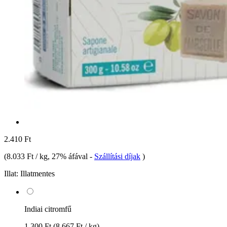
2.410 Ft
(
8.033 Ft / kg
, 27% áfával
-
Szállítási díjak
)
Illat:
Illatmentes
Indiai citromfű
1.300 Ft
(8.667 Ft / kg)