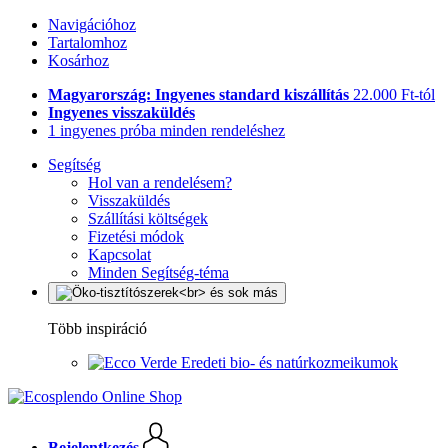
Navigációhoz
Tartalomhoz
Kosárhoz
Magyarország: Ingyenes standard kiszállítás
22.000 Ft-tól
Ingyenes visszaküldés
1 ingyenes próba minden rendeléshez
Segítség
Hol van a rendelésem?
Visszaküldés
Szállítási költségek
Fizetési módok
Kapcsolat
Minden Segítség-téma
Több inspiráció
Eredeti bio- és natúrkozmeikumok
Bejelentkezés