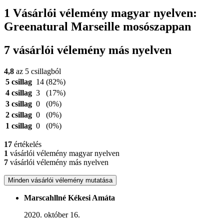
1 Vásárlói vélemény magyar nyelven:
Greenatural Marseille mosószappan
7 vásárlói vélemény más nyelven
4,8
az 5 csillagból
5 csillag
14
(82%)
4 csillag
3
(17%)
3 csillag
0
(0%)
2 csillag
0
(0%)
1 csillag
0
(0%)
17
értékelés
1
vásárlói vélemény magyar nyelven
7
vásárlói vélemény más nyelven
Minden vásárlói vélemény mutatása
Marscahllné Kékesi Amáta
2020. október 16.