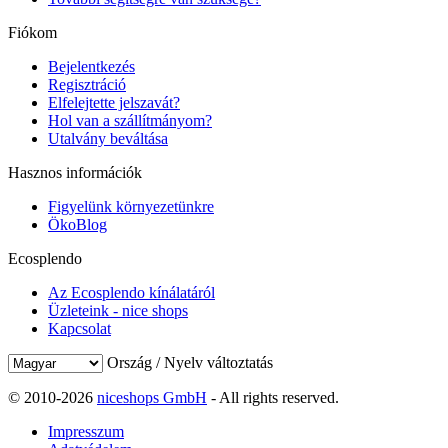
Fiókom
Bejelentkezés
Regisztráció
Elfelejtette jelszavát?
Hol van a szállítmányom?
Utalvány beváltása
Hasznos információk
Figyelünk környezetünkre
ÖkoBlog
Ecosplendo
Az Ecosplendo kínálatáról
Üzleteink - nice shops
Kapcsolat
Ország / Nyelv változtatás
© 2010-2026
niceshops GmbH
- All rights reserved.
Impresszum