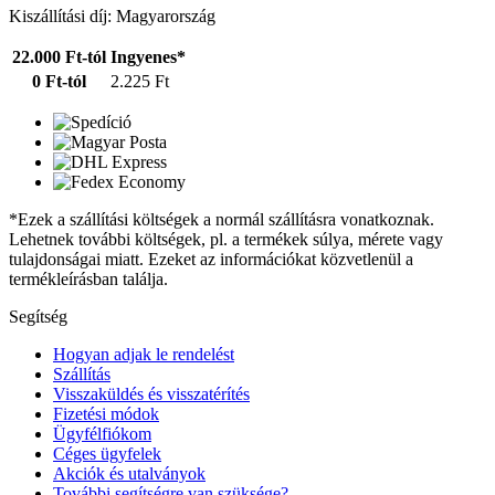
Kiszállítási díj: Magyarország
22.000 Ft-tól
Ingyenes*
0 Ft-tól
2.225 Ft
*Ezek a szállítási költségek a normál szállításra vonatkoznak.
Lehetnek további költségek, pl. a termékek súlya, mérete vagy
tulajdonságai miatt. Ezeket az információkat közvetlenül a
termékleírásban találja.
Segítség
Hogyan adjak le rendelést
Szállítás
Visszaküldés és visszatérítés
Fizetési módok
Ügyfélfiókom
Céges ügyfelek
Akciók és utalványok
További segítségre van szüksége?