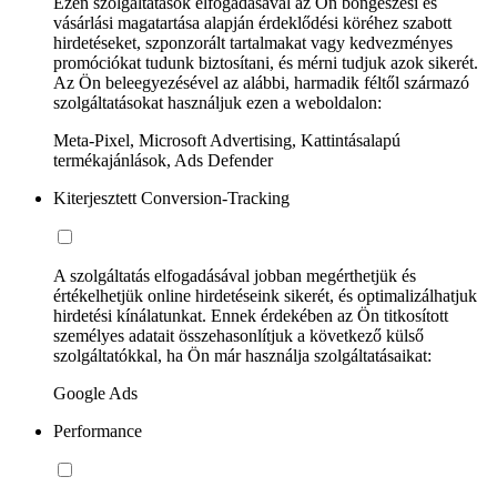
Ezen szolgáltatások elfogadásával az Ön böngészési és
vásárlási magatartása alapján érdeklődési köréhez szabott
hirdetéseket, szponzorált tartalmakat vagy kedvezményes
promóciókat tudunk biztosítani, és mérni tudjuk azok sikerét.
Az Ön beleegyezésével az alábbi, harmadik féltől származó
szolgáltatásokat használjuk ezen a weboldalon:
Meta-Pixel, Microsoft Advertising, Kattintásalapú
termékajánlások, Ads Defender
Kiterjesztett Conversion-Tracking
A szolgáltatás elfogadásával jobban megérthetjük és
értékelhetjük online hirdetéseink sikerét, és optimalizálhatjuk
hirdetési kínálatunkat. Ennek érdekében az Ön titkosított
személyes adatait összehasonlítjuk a következő külső
szolgáltatókkal, ha Ön már használja szolgáltatásaikat:
Google Ads
Performance