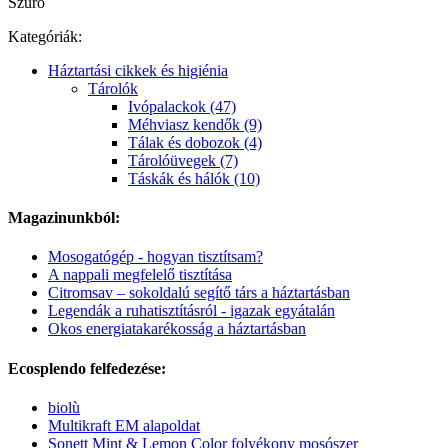
Szűrő
Kategóriák:
Háztartási cikkek és higiénia
Tárolók
Ivópalackok (47)
Méhviasz kendők (9)
Tálak és dobozok (4)
Tárolóüvegek (7)
Táskák és hálók (10)
Magazinunkból:
Mosogatógép - hogyan tisztítsam?
A nappali megfelelő tisztítása
Citromsav – sokoldalú segítő társ a háztartásban
Legendák a ruhatisztításról - igazak egyátalán
Okos energiatakarékosság a háztartásban
Ecosplendo felfedezése:
biolù
Multikraft EM alapoldat
Sonett Mint & Lemon Color folyékony mosószer