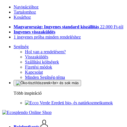
Navigációhoz
Tartalomhoz
Kosárhoz
Magyarország: Ingyenes standard kiszállítás
22.000 Ft-tól
Ingyenes visszaküldés
1 ingyenes próba minden rendeléshez
Segítség
Hol van a rendelésem?
Visszaküldés
Szállítási költségek
Fizetési módok
Kapcsolat
Minden Segítség-téma
Több inspiráció
Eredeti bio- és natúrkozmeikumok
Bejelentkezés