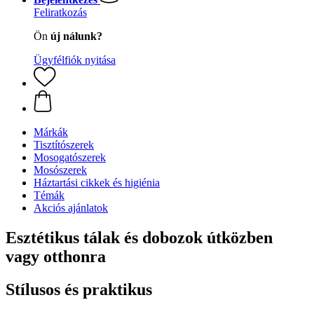
Feliratkozás
Ön
új nálunk?
Ügyfélfiók nyitása
Márkák
Tisztítószerek
Mosogatószerek
Mosószerek
Háztartási cikkek és higiénia
Témák
Akciós ajánlatok
Esztétikus tálak és dobozok útközben
vagy otthonra
Stílusos és praktikus