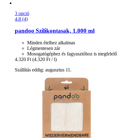
3 opció
4.8 (4)
pandoo
Szilikontasak, 1.000 ml
Minden ételhez alkalmas
Légmentesen zár
Mosogatógéphez és fagyasztóhoz is megfelelő
4.320 Ft
(4.320 Ft / l)
Szállítás eddig: augusztus 11.