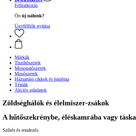
Feliratkozás
Ön
új nálunk?
Ügyfélfiók nyitása
Márkák
Tisztítószerek
Mosogatószerek
Mosószerek
Háztartási cikkek és higiénia
Témák
Akciós ajánlatok
Zöldséghálók és élelmiszer-zsákok
A hűtőszekrénybe, éléskamrába vagy tásk
Szűrés és rendezés