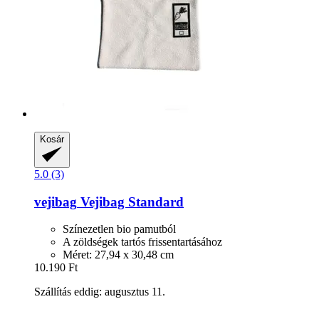
Kosár
5.0 (3)
vejibag
Vejibag Standard
Színezetlen bio pamutból
A zöldségek tartós frissentartásához
Méret: 27,94 x 30,48 cm
10.190 Ft
Szállítás eddig: augusztus 11.