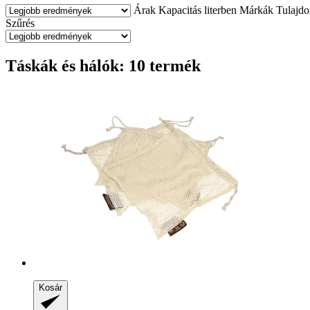
Árak
Kapacitás literben
Márkák
Tulajd
Szűrés
Táskák és hálók: 10 termék
Kosár