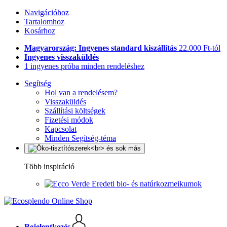
Navigációhoz
Tartalomhoz
Kosárhoz
Magyarország: Ingyenes standard kiszállítás
22.000 Ft-tól
Ingyenes visszaküldés
1 ingyenes próba minden rendeléshez
Segítség
Hol van a rendelésem?
Visszaküldés
Szállítási költségek
Fizetési módok
Kapcsolat
Minden Segítség-téma
Több inspiráció
Eredeti bio- és natúrkozmeikumok
Bejelentkezés